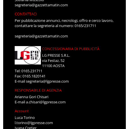
segreteria@gazzettamatin.com
CONTATTACI
Per pubblicazione annunci, necrologi, offro e cerco lavoro,
contattare la segreteria al numero: 0165/231711
segreteria@gazzettamatin.com
CONCESSIONARIA DI PUBBLICITÀ
LG PRESSE S.R.L.
via Festaz, 52
11100 AOSTA
Tel: 0165.231711
Fax: 0165.1820141
E-mail
segreteria@lgpresse.com
RESPONSABILE DI AGENZIA
Arianna Gori Chisari
E-mail
a.chisari@lgpresse.com
Account
Luca Torino
l.torino@lgpresse.com
Ivana Cretier