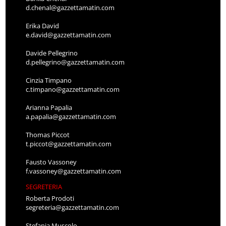
d.chenal@gazzettamatin.com
Erika David
e.david@gazzettamatin.com
Davide Pellegrino
d.pellegrino@gazzettamatin.com
Cinzia Timpano
c.timpano@gazzettamatin.com
Arianna Papalia
a.papalia@gazzettamatin.com
Thomas Piccot
t.piccot@gazzettamatin.com
Fausto Vassoney
f.vassoney@gazzettamatin.com
SEGRETERIA
Roberta Prodoti
segreteria@gazzettamatin.com
Stefania Muscolo