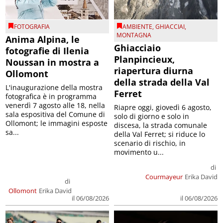
FOTOGRAFIA
AMBIENTE
,
GHIACCIAI
,
MONTAGNA
Anima Alpina, le
Ghiacciaio
fotografie di Ilenia
Planpincieux,
Noussan in mostra a
riapertura diurna
Ollomont
della strada della Val
L'inaugurazione della mostra
Ferret
fotografica è in programma
venerdì 7 agosto alle 18, nella
Riapre oggi, giovedì 6 agosto,
sala espositiva del Comune di
solo di giorno e solo in
Ollomont; le immagini esposte
discesa, la strada comunale
sa...
della Val Ferret; si riduce lo
scenario di rischio, in
movimento u...
di
Courmayeur
Erika David
di
Ollomont
Erika David
il 06/08/2026
il 06/08/2026