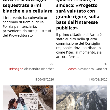
sequestrate armi
sindaco: «Progetto
bianche e un cellulare
sarà valutato con
grande rigore, sulla
L'intervento ha coinvolto un
base dell’interesse
centinaio di uomini della
Polizia penitenziaria,
pubblico»
provenienti da tutti gli istituti
Il primo cittadino di Aosta è
del Provveditorato
stato audito nella quarta
commissione del Consiglio
regionale, dove ha ribadito
come l'iter, al momento, sia
ancora ferm...
di
di
Brissogne
Alessandro Bianchet
Aosta
Alessandro Bianchet
il 06/08/2026
il 06/08/2026