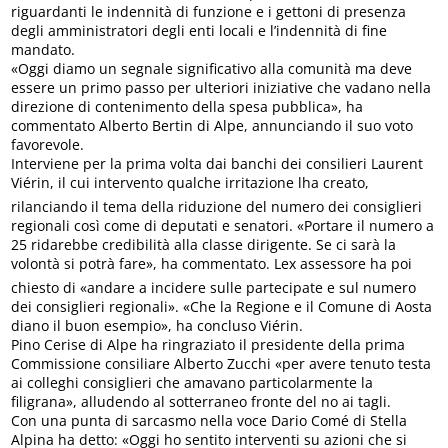
riguardanti le indennità di funzione e i gettoni di presenza
degli amministratori degli enti locali e l’indennità di fine
mandato.
«Oggi diamo un segnale significativo alla comunità ma deve
essere un primo passo per ulteriori iniziative che vadano nella
direzione di contenimento della spesa pubblica», ha
commentato Alberto Bertin di Alpe, annunciando il suo voto
favorevole.
Interviene per la prima volta dai banchi dei consilieri Laurent
Viérin, il cui intervento qualche irritazione lha creato,
rilanciando il tema della riduzione del numero dei consiglieri
regionali così come di deputati e senatori. «Portare il numero a
25 ridarebbe credibilità alla classe dirigente. Se ci sarà la
volontà si potrà fare», ha commentato. Lex assessore ha poi
chiesto di «andare a incidere sulle partecipate e sul numero
dei consiglieri regionali». «Che la Regione e il Comune di Aosta
diano il buon esempio», ha concluso Viérin.
Pino Cerise di Alpe ha ringraziato il presidente della prima
Commissione consiliare Alberto Zucchi «per avere tenuto testa
ai colleghi consiglieri che amavano particolarmente la
filigrana», alludendo al sotterraneo fronte del no ai tagli.
Con una punta di sarcasmo nella voce Dario Comé di Stella
Alpina ha detto: «Oggi ho sentito interventi su azioni che si