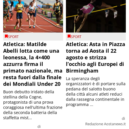
SPORT
SPORT
Atletica: Matilde
Atletica: Asta in Piazza
Abelli lotta come una
torna ad Aosta il 22
leonessa, la 4×400
agosto e strizza
azzurra firma il
l’occhio agli Europei di
primato nazionale, ma
Birmingham
resta fuori dalla finale
La speranza degli
dei Mondiali Under 20
organizzatori è di portare sulla
pedana del salotto buono
Buon debutto iridato della
della città alcuni atleti reduci
stellina della Cogne,
dalla rassegna continentale in
protagonista di una prova
programma ...
coraggiosa nell'ultima frazione
della seconda batteria della
staffetta mist...
di
Redazione Aostanews.it
di