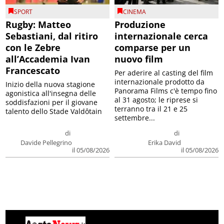
SPORT
CINEMA
Rugby: Matteo
Produzione
Sebastiani, dal ritiro
internazionale cerca
con le Zebre
comparse per un
all’Accademia Ivan
nuovo film
Francescato
Per aderire al casting del film
internazionale prodotto da
Inizio della nuova stagione
Panorama Films c'è tempo fino
agonistica all'insegna delle
al 31 agosto; le riprese si
soddisfazioni per il giovane
terranno tra il 21 e 25
talento dello Stade Valdôtain
settembre...
di
di
Davide Pellegrino
Erika David
il 05/08/2026
il 05/08/2026