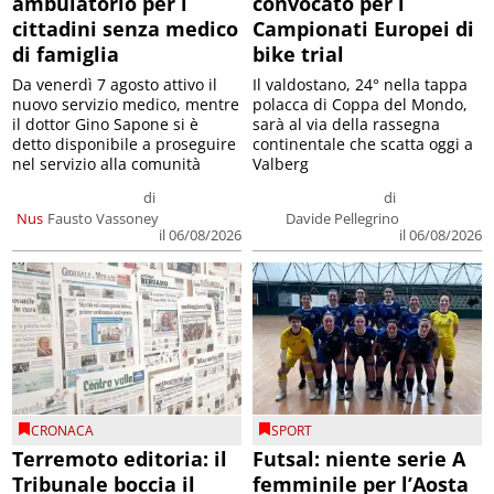
ambulatorio per i
convocato per i
cittadini senza medico
Campionati Europei di
di famiglia
bike trial
Da venerdì 7 agosto attivo il
Il valdostano, 24° nella tappa
nuovo servizio medico, mentre
polacca di Coppa del Mondo,
il dottor Gino Sapone si è
sarà al via della rassegna
detto disponibile a proseguire
continentale che scatta oggi a
nel servizio alla comunità
Valberg
di
di
Nus
Fausto Vassoney
Davide Pellegrino
il 06/08/2026
il 06/08/2026
CRONACA
SPORT
Terremoto editoria: il
Futsal: niente serie A
Tribunale boccia il
femminile per l’Aosta