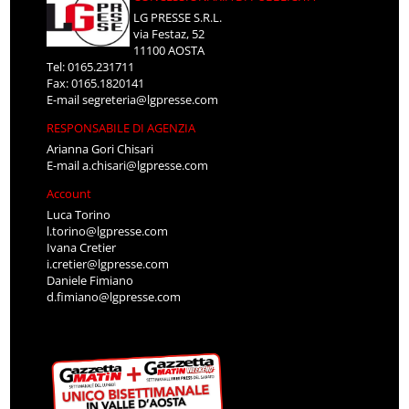
LG PRESSE S.R.L.
via Festaz, 52
11100 AOSTA
Tel: 0165.231711
Fax: 0165.1820141
E-mail
segreteria@lgpresse.com
RESPONSABILE DI AGENZIA
Arianna Gori Chisari
E-mail
a.chisari@lgpresse.com
Account
Luca Torino
l.torino@lgpresse.com
Ivana Cretier
i.cretier@lgpresse.com
Daniele Fimiano
d.fimiano@lgpresse.com