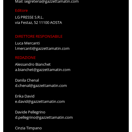
Mail:
segreteria@gazzettamatin.com
Editore
LG PRESSE S.R.L.
via Festaz, 52 11100 AOSTA
DIRETTORE RESPONSABILE
Luca Mercanti
l.mercanti@gazzettamatin.com
REDAZIONE
Alessandro Bianchet
a.bianchet@gazzettamatin.com
Danila Chenal
d.chenal@gazzettamatin.com
Erika David
e.david@gazzettamatin.com
Davide Pellegrino
d.pellegrino@gazzettamatin.com
Cinzia Timpano