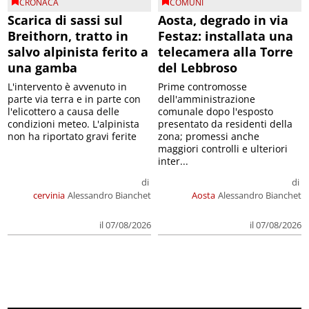
CRONACA
COMUNI
Scarica di sassi sul
Aosta, degrado in via
Breithorn, tratto in
Festaz: installata una
salvo alpinista ferito a
telecamera alla Torre
una gamba
del Lebbroso
L'intervento è avvenuto in
Prime contromosse
parte via terra e in parte con
dell'amministrazione
l'elicottero a causa delle
comunale dopo l'esposto
condizioni meteo. L'alpinista
presentato da residenti della
non ha riportato gravi ferite
zona; promessi anche
maggiori controlli e ulteriori
inter...
di
di
cervinia
Alessandro Bianchet
Aosta
Alessandro Bianchet
il 07/08/2026
il 07/08/2026