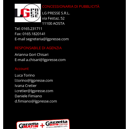
CONCESSIONARIA DI PUBBLICITÀ
LG PRESSE S.R.L.
via Festaz, 52
11100 AOSTA
Tel: 0165.231711
Fax: 0165.1820141
E-mail
segreteria@lgpresse.com
RESPONSABILE DI AGENZIA
Arianna Gori Chisari
E-mail
a.chisari@lgpresse.com
Account
Luca Torino
l.torino@lgpresse.com
Ivana Cretier
i.cretier@lgpresse.com
Daniele Fimiano
d.fimiano@lgpresse.com