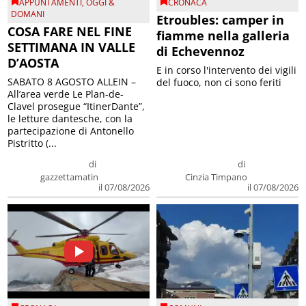
APPUNTAMENTI
,
OGGI &
CRONACA
DOMANI
Etroubles: camper in
COSA FARE NEL FINE
fiamme nella galleria
SETTIMANA IN VALLE
di Echevennoz
D’AOSTA
E in corso l'intervento dei vigili
SABATO 8 AGOSTO ALLEIN –
del fuoco, non ci sono feriti
All’area verde Le Plan-de-
Clavel prosegue “ItinerDante”,
le letture dantesche, con la
partecipazione di Antonello
Pistritto (...
di
di
gazzettamatin
Cinzia Timpano
il 07/08/2026
il 07/08/2026