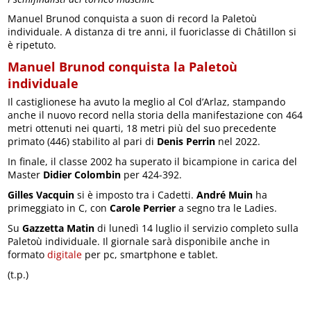
Manuel Brunod conquista a suon di record la Paletoù
individuale. A distanza di tre anni, il fuoriclasse di Châtillon si
è ripetuto.
Manuel Brunod conquista la Paletoù
individuale
Il castiglionese ha avuto la meglio al Col d’Arlaz, stampando
anche il nuovo record nella storia della manifestazione con 464
metri ottenuti nei quarti, 18 metri più del suo precedente
primato (446) stabilito al pari di
Denis Perrin
nel 2022.
In finale, il classe 2002 ha superato il bicampione in carica del
Master
Didier Colombin
per 424-392.
Gilles Vacquin
si è imposto tra i Cadetti.
André Muin
ha
primeggiato in C, con
Carole Perrier
a segno tra le Ladies.
Su
Gazzetta Matin
di lunedì 14 luglio il servizio completo sulla
Paletoù individuale. Il giornale sarà disponibile anche in
formato
digitale
per pc, smartphone e tablet.
(t.p.)