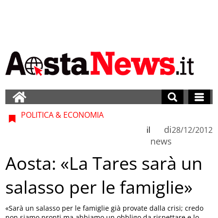
POLITICA & ECONOMIA
di
il
28/12/2012
news
Aosta: «La Tares sarà un
salasso per le famiglie»
«Sarà un salasso per le famiglie già provate dalla crisi; credo
non siamo pronti ma abbiamo un obbligo da rispettare e lo