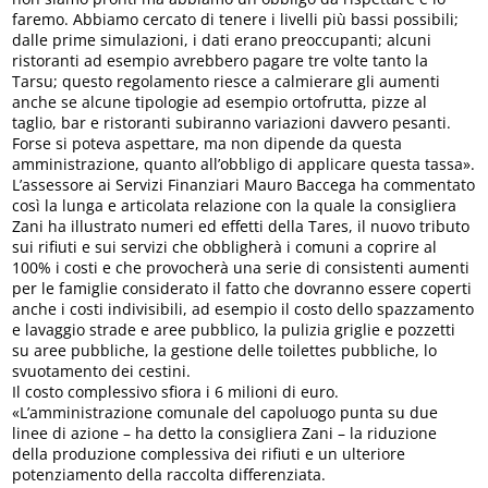
faremo. Abbiamo cercato di tenere i livelli più bassi possibili;
dalle prime simulazioni, i dati erano preoccupanti; alcuni
ristoranti ad esempio avrebbero pagare tre volte tanto la
Tarsu; questo regolamento riesce a calmierare gli aumenti
anche se alcune tipologie ad esempio ortofrutta, pizze al
taglio, bar e ristoranti subiranno variazioni davvero pesanti.
Forse si poteva aspettare, ma non dipende da questa
amministrazione, quanto all’obbligo di applicare questa tassa».
L’assessore ai Servizi Finanziari Mauro Baccega ha commentato
così la lunga e articolata relazione con la quale la consigliera
Zani ha illustrato numeri ed effetti della Tares, il nuovo tributo
sui rifiuti e sui servizi che obbligherà i comuni a coprire al
100% i costi e che provocherà una serie di consistenti aumenti
per le famiglie considerato il fatto che dovranno essere coperti
anche i costi indivisibili, ad esempio il costo dello spazzamento
e lavaggio strade e aree pubblico, la pulizia griglie e pozzetti
su aree pubbliche, la gestione delle toilettes pubbliche, lo
svuotamento dei cestini.
Il costo complessivo sfiora i 6 milioni di euro.
«L’amministrazione comunale del capoluogo punta su due
linee di azione – ha detto la consigliera Zani – la riduzione
della produzione complessiva dei rifiuti e un ulteriore
potenziamento della raccolta differenziata.