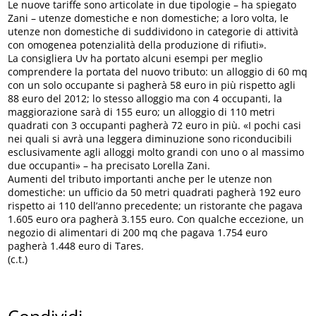
Le nuove tariffe sono articolate in due tipologie – ha spiegato
Zani – utenze domestiche e non domestiche; a loro volta, le
utenze non domestiche di suddividono in categorie di attività
con omogenea potenzialità della produzione di rifiuti».
La consigliera Uv ha portato alcuni esempi per meglio
comprendere la portata del nuovo tributo: un alloggio di 60 mq
con un solo occupante si pagherà 58 euro in più rispetto agli
88 euro del 2012; lo stesso alloggio ma con 4 occupanti, la
maggiorazione sarà di 155 euro; un alloggio di 110 metri
quadrati con 3 occupanti pagherà 72 euro in più. «I pochi casi
nei quali si avrà una leggera diminuzione sono riconducibili
esclusivamente agli alloggi molto grandi con uno o al massimo
due occupanti» – ha precisato Lorella Zani.
Aumenti del tributo importanti anche per le utenze non
domestiche: un ufficio da 50 metri quadrati pagherà 192 euro
rispetto ai 110 dell’anno precedente; un ristorante che pagava
1.605 euro ora pagherà 3.155 euro. Con qualche eccezione, un
negozio di alimentari di 200 mq che pagava 1.754 euro
pagherà 1.448 euro di Tares.
(c.t.)
Condividi