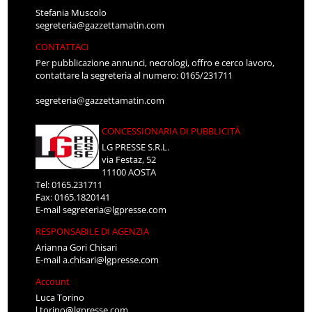
Stefania Muscolo
segreteria@gazzettamatin.com
CONTATTACI
Per pubblicazione annunci, necrologi, offro e cerco lavoro,
contattare la segreteria al numero: 0165/231711
segreteria@gazzettamatin.com
CONCESSIONARIA DI PUBBLICITÀ
LG PRESSE S.R.L.
via Festaz, 52
11100 AOSTA
Tel: 0165.231711
Fax: 0165.1820141
E-mail
segreteria@lgpresse.com
RESPONSABILE DI AGENZIA
Arianna Gori Chisari
E-mail
a.chisari@lgpresse.com
Account
Luca Torino
l.torino@lgpresse.com