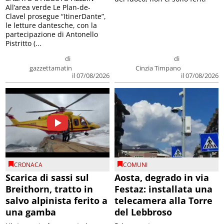
All’area verde Le Plan-de-
Clavel prosegue “ItinerDante”,
le letture dantesche, con la
partecipazione di Antonello
Pistritto (...
di
di
gazzettamatin
Cinzia Timpano
il 07/08/2026
il 07/08/2026
CRONACA
COMUNI
Scarica di sassi sul
Aosta, degrado in via
Breithorn, tratto in
Festaz: installata una
salvo alpinista ferito a
telecamera alla Torre
una gamba
del Lebbroso