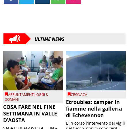
ULTIME NEWS
APPUNTAMENTI
,
OGGI &
CRONACA
DOMANI
Etroubles: camper in
COSA FARE NEL FINE
fiamme nella galleria
SETTIMANA IN VALLE
di Echevennoz
D’AOSTA
E in corso l'intervento dei vigili
SABATO 8 AGOSTO ALLEIN –
del fuoco, non ci sono feriti