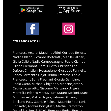
COLLABORATORI
Francesca Arcaro, Massimo Altini, Corrado Bellora,
Nadine Blanc, Riccardo Bortolotti, Manila Calipari,
Giulia Calisti, Nadia Camposaragna, Paolo Ciambi,
Filippo Clermont, Carol Di Vito, Christian Leo
Dufour, Christian Evaspasiano, Giuseppe Farinella,
Enrico Formento Dojot, Bruno Fracasso, Fabio
Francesconi, Sofia Fregnani, Giorgia Gambino,
Paolo Gatto, Michael Ghignone, Marlène Jorrioz,
Cecilia Lazzarotto, Giacomo Mangano, Angela
Marrelli, Federico Mecca, Luca Mauro Melloni, Marc
Montrosset, Matteo Nigra, Sabrina Olibano,
Emiliano Pala, Gabriele Peloso, Maurizio Pitti, Loris
Ponsetto, Andrea Portigliatti, Mattia Pramotton,
Deniel Pession, Raffaele Romano, Enrico Ruggeri,