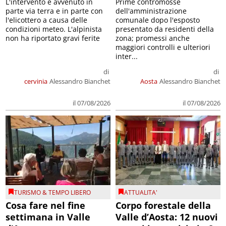
L'intervento è avvenuto in
Prime contromosse
parte via terra e in parte con
dell'amministrazione
l'elicottero a causa delle
comunale dopo l'esposto
condizioni meteo. L'alpinista
presentato da residenti della
non ha riportato gravi ferite
zona; promessi anche
maggiori controlli e ulteriori
inter...
di
di
cervinia
Alessandro Bianchet
Aosta
Alessandro Bianchet
il 07/08/2026
il 07/08/2026
TURISMO & TEMPO LIBERO
ATTUALITA'
Cosa fare nel fine
Corpo forestale della
settimana in Valle
Valle d’Aosta: 12 nuovi