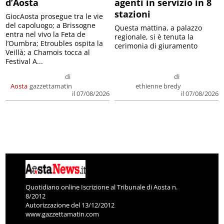
d’Aosta
agenti in servizio in 8
stazioni
GiocAosta prosegue tra le vie
del capoluogo; a Brissogne
Questa mattina, a palazzo
entra nel vivo la Feta de
regionale, si è tenuta la
l’Oumbra; Etroubles ospita la
cerimonia di giuramento
Veillà; a Chamois tocca al
Festival A...
di
di
Aosta
gazzettamatin
ethienne bredy
il 07/08/2026
il 07/08/2026
Quotidiano online Iscrizione al Tribunale di Aosta n.
8/2012
Autorizzazione del 13/12/2012
www.gazzettamatin.com