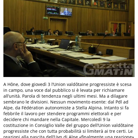
A Hône, dove giovedì 3 l’Union valdôtaine progressiste è scesa
in campo, una voce dal pubblico si è levata per richiamare
all’unità. Parola di tendenza negli ultimi mesi. Ma a dilagare
sembrano le divisioni. Nessun movimento esente: dal Pdl ad
Alpe, da Fédération autonomiste a Stella Alpina. Intanto si fa
febbrile il lavoro per stendere programmi elettorali e per
decidere chi mandare nella Capitale. Mercoledì 9 la
costituzione in Consiglio Valle del gruppo dell’Union valdôtaine
progressiste che con tutta probabilità si limiterà ai tre certi. Le
reazioni alla nascita dell’Uvp di Alpe «finalmente una reazione»