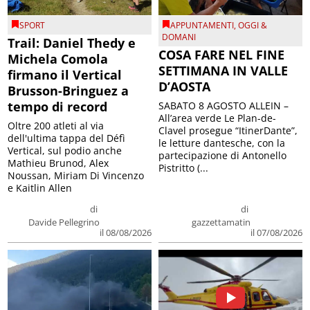
SPORT
APPUNTAMENTI
,
OGGI &
DOMANI
Trail: Daniel Thedy e
COSA FARE NEL FINE
Michela Comola
SETTIMANA IN VALLE
firmano il Vertical
D’AOSTA
Brusson-Bringuez a
tempo di record
SABATO 8 AGOSTO ALLEIN –
All’area verde Le Plan-de-
Oltre 200 atleti al via
Clavel prosegue “ItinerDante”,
dell'ultima tappa del Défì
le letture dantesche, con la
Vertical, sul podio anche
partecipazione di Antonello
Mathieu Brunod, Alex
Pistritto (...
Noussan, Miriam Di Vincenzo
e Kaitlin Allen
di
di
Davide Pellegrino
gazzettamatin
il 08/08/2026
il 07/08/2026