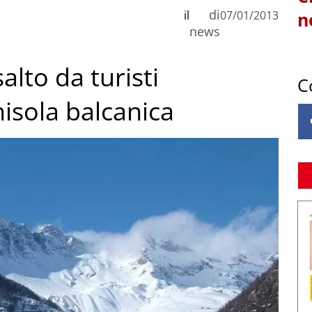
di
il
07/01/2013
n
news
lto da turisti
C
nisola balcanica