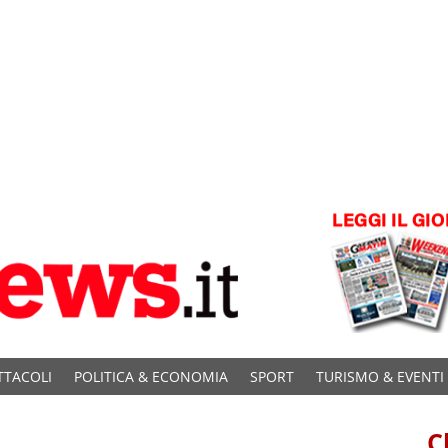
TTACOLI
POLITICA & ECONOMIA
SPORT
TURISMO & EVENTI
C