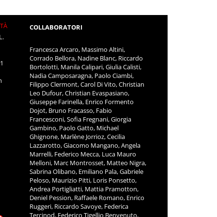
ITÀ
COLLABORATORI
L.
Francesca Arcaro, Massimo Altini,
Corrado Bellora, Nadine Blanc, Riccardo
11
Bortolotti, Manila Calipari, Giulia Calisti,
Nadia Camposaragna, Paolo Ciambi,
m
Filippo Clermont, Carol Di Vito, Christian
Leo Dufour, Christian Evaspasiano,
Giuseppe Farinella, Enrico Formento
Dojot, Bruno Fracasso, Fabio
Francesconi, Sofia Fregnani, Giorgia
Gambino, Paolo Gatto, Michael
Ghignone, Marlène Jorrioz, Cecilia
Lazzarotto, Giacomo Mangano, Angela
Marrelli, Federico Mecca, Luca Mauro
Melloni, Marc Montrosset, Matteo Nigra,
Sabrina Olibano, Emiliano Pala, Gabriele
Peloso, Maurizio Pitti, Loris Ponsetto,
Andrea Portigliatti, Mattia Pramotton,
Deniel Pession, Raffaele Romano, Enrico
Ruggeri, Riccardo Savoye, Federica
Tercinod, Federico Tigellio Benvenuto,