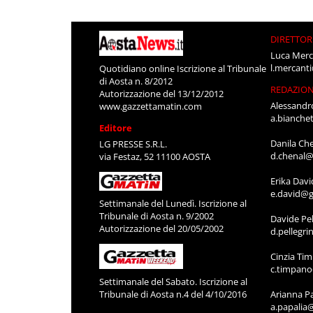
DIRETTOR
Luca Merc
l.mercant
Quotidiano online Iscrizione al Tribunale
di Aosta n. 8/2012
REDAZIO
Autorizzazione del 13/12/2012
Alessandr
www.gazzettamatin.com
a.bianche
Editore
Danila Ch
LG PRESSE S.R.L.
d.chenal@
via Festaz, 52 11100 AOSTA
Erika Davi
e.david@g
Settimanale del Lunedì. Iscrizione al
Tribunale di Aosta n. 9/2002
Davide Pel
Autorizzazione del 20/05/2002
d.pellegr
Cinzia Ti
c.timpan
Settimanale del Sabato. Iscrizione al
Tribunale di Aosta n.4 del 4/10/2016
Arianna P
a.papalia