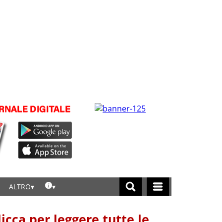
ALTRO
licca per leggere tutte le