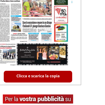
Clicca e scarica la copia