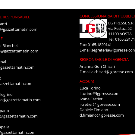
CONCESSIONARIA DI PUBBLIC
E RESPONSABILE
LG PRESSE S.R.
anti
via Festaz, 52
i@gazzettamatin.com
11100 AOSTA
NE
Tel: 0165.2317
Fax: 0165.1820141
o Bianchet
E-mail
segreteria@lgpresse.co
t@gazzettamatin.com
RESPONSABILE DI AGENZIA
enal
Arianna Gori Chisari
gazzettamatin.com
E-mail
a.chisari@lgpresse.com
d
Account
azzettamatin.com
Luca Torino
l.torino@lgpresse.com
legrino
Ivana Cretier
ino@gazzettamatin.com
i.cretier@lgpresse.com
Daniele Fimiano
mpano
d.fimiano@lgpresse.com
o@gazzettamatin.com
apalia
@gazzettamatin.com