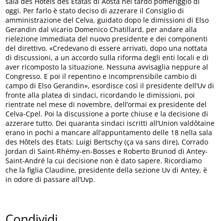
sala des Hôtels des Etatas di Aosta nel tardo pomeriggio di
oggi. Per farlo è stato deciso di azzerare il Consiglio di
amministrazione del Celva, guidato dopo le dimissioni di Elso
Gerandin dal vicario Domenico Chatillard, per andare alla
rielezione immediata del nuovo presidente e dei componenti
del direttivo. «Credevano di essere arrivati, dopo una nottata
di discussioni, a un accordo sulla riforma degli enti locali e di
aver ricomposto la situazione. Nessuna avvisaglia neppure al
Congresso. E poi il repentino e incomprensibile cambio di
campo di Elso Gerandin», esordisce così il presidente dell’Uv di
fronte alla platea di sindaci, ricordando le dimissioni, poi
rientrate nel mese di novembre, dell’ormai ex presidente del
Celva-Cpel. Poi la discussione a porte chiuse e la decisione di
azzerare tutto. Dei quaranta sindaci iscritti all’Union valdôtaine
erano in pochi a mancare all’appuntamento delle 18 nella sala
des Hôtels des Etats: Luigi Bertschy (ça va sans dire), Corrado
Jordan di Saint-Rhémy-en-Bosses e Roberto Brunod di Antey-
Saint-André la cui decisione non è dato sapere. Ricordiamo
che la figlia Claudine, presidente della sezione Uv di Antey, è
in odore di passare all’Uvp.
Condividi