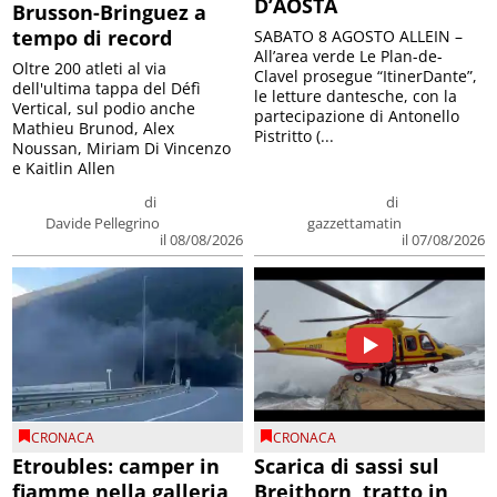
D’AOSTA
Brusson-Bringuez a
tempo di record
SABATO 8 AGOSTO ALLEIN –
All’area verde Le Plan-de-
Oltre 200 atleti al via
Clavel prosegue “ItinerDante”,
dell'ultima tappa del Défì
le letture dantesche, con la
Vertical, sul podio anche
partecipazione di Antonello
Mathieu Brunod, Alex
Pistritto (...
Noussan, Miriam Di Vincenzo
e Kaitlin Allen
di
di
Davide Pellegrino
gazzettamatin
il 08/08/2026
il 07/08/2026
CRONACA
CRONACA
Etroubles: camper in
Scarica di sassi sul
fiamme nella galleria
Breithorn, tratto in