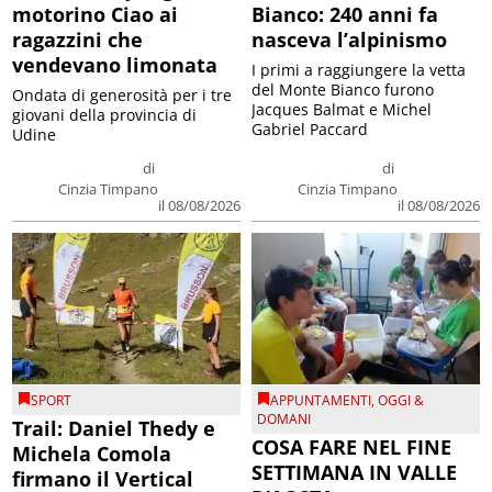
motorino Ciao ai
Bianco: 240 anni fa
ragazzini che
nasceva l’alpinismo
vendevano limonata
I primi a raggiungere la vetta
del Monte Bianco furono
Ondata di generosità per i tre
Jacques Balmat e Michel
giovani della provincia di
Gabriel Paccard
Udine
di
di
Cinzia Timpano
Cinzia Timpano
il 08/08/2026
il 08/08/2026
SPORT
APPUNTAMENTI
,
OGGI &
DOMANI
Trail: Daniel Thedy e
COSA FARE NEL FINE
Michela Comola
SETTIMANA IN VALLE
firmano il Vertical