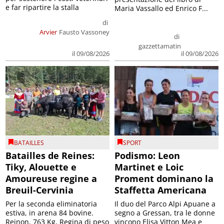
e far ripartire la stalla
Maria Vassallo ed Enrico F...
di
Arvier
Fausto Vassoney
di
gazzettamatin
il 09/08/2026
il 09/08/2026
BATAILLES
SPORT
Batailles de Reines:
Podismo: Leon
Tiky, Alouette e
Martinet e Loic
Amoureuse regine a
Proment dominano la
Breuil-Cervinia
Staffetta Americana
Per la seconda eliminatoria
Il duo del Parco Alpi Apuane a
estiva, in arena 84 bovine.
segno a Gressan, tra le donne
Reinon, 763 Kg, Regina di peso
vincono Elisa Vitton Mea e