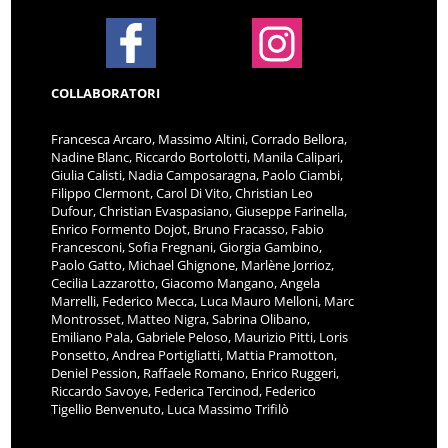
COLLABORATORI
Francesca Arcaro, Massimo Altini, Corrado Bellora,
Nadine Blanc, Riccardo Bortolotti, Manila Calipari,
Giulia Calisti, Nadia Camposaragna, Paolo Ciambi,
Filippo Clermont, Carol Di Vito, Christian Leo
Dufour, Christian Evaspasiano, Giuseppe Farinella,
Enrico Formento Dojot, Bruno Fracasso, Fabio
Francesconi, Sofia Fregnani, Giorgia Gambino,
Paolo Gatto, Michael Ghignone, Marlène Jorrioz,
Cecilia Lazzarotto, Giacomo Mangano, Angela
Marrelli, Federico Mecca, Luca Mauro Melloni, Marc
Montrosset, Matteo Nigra, Sabrina Olibano,
Emiliano Pala, Gabriele Peloso, Maurizio Pitti, Loris
Ponsetto, Andrea Portigliatti, Mattia Pramotton,
Deniel Pession, Raffaele Romano, Enrico Ruggeri,
Riccardo Savoye, Federica Tercinod, Federico
Tigellio Benvenuto, Luca Massimo Trifilò