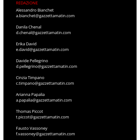
REDAZIONE
Alessandro Bianchet
a.bianchet@gazzettamatin.com
Danila Chenal
d.chenal@gazzettamatin.com
Erika David
e.david@gazzettamatin.com
Davide Pellegrino
d.pellegrino@gazzettamatin.com
Cinzia Timpano
c.timpano@gazzettamatin.com
Arianna Papalia
a.papalia@gazzettamatin.com
Thomas Piccot
t.piccot@gazzettamatin.com
Fausto Vassoney
f.vassoney@gazzettamatin.com