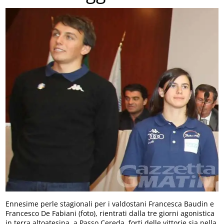
Ennesime perle stagionali per i valdostani Francesca Baudin e
Francesco De Fabiani (foto), rientrati dalla tre giorni agonistica
in terra altoatesina, a Passo Cereda, forti delle vittorie sia nella