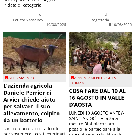
iridata di categoria
di
di
Fausto Vassoney
segreteria
il 10/08/2026
il 10/08/2026
ALLEVAMENTO
APPUNTAMENTI
,
OGGI &
DOMANI
L’azienda agricola
COSA FARE DAL 10 AL
Daniele Perrier di
16 AGOSTO IN VALLE
Arvier chiede aiuto
D’AOSTA
per salvare il suo
allevamento, colpito
LUNEDÌ 10 AGOSTO ANTEY-
SAINT-ANDRÉ - Alla Sala
da un batterio
mostre Biblioteca sarà
Lanciata una raccolta fondi
possibile partecipare alla
per sostenere i costi veterinari
presentazione del libro di