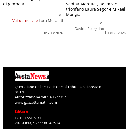
di giornata
Sabina Marquet, nel misto
trionfano Laura Segor e Mikael
Mongi...
di
Valtournenche
Luca Mercanti
di
Davide Pellegrino
il 09/08/2026
il 09/08/2026
Quotidiano online Iscrizione al Tribunale di Aosta n.
8/2012
Autorizzazione del 13/12/2012
www.gazzettamatin.com
Editore
LG PRESSE S.R.L.
via Festaz, 52 11100 AOSTA