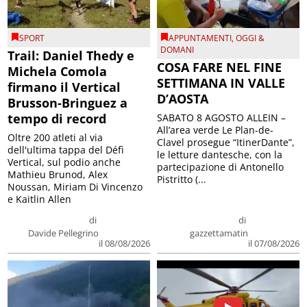
SPORT
APPUNTAMENTI
,
OGGI &
DOMANI
Trail: Daniel Thedy e
COSA FARE NEL FINE
Michela Comola
SETTIMANA IN VALLE
firmano il Vertical
D’AOSTA
Brusson-Bringuez a
tempo di record
SABATO 8 AGOSTO ALLEIN –
All’area verde Le Plan-de-
Oltre 200 atleti al via
Clavel prosegue “ItinerDante”,
dell'ultima tappa del Défì
le letture dantesche, con la
Vertical, sul podio anche
partecipazione di Antonello
Mathieu Brunod, Alex
Pistritto (...
Noussan, Miriam Di Vincenzo
e Kaitlin Allen
di
di
Davide Pellegrino
gazzettamatin
il 08/08/2026
il 07/08/2026