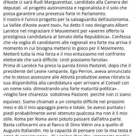
d’Aoste ci sarà Rudi Marguerettaz, candidato alla Camera dei
deputati. «Il progetto autonomista e regionalista è il solo che
possa garantire una presenza forte in Parlamento.
Il nostro è l’unico progetto per la salvaguardia dell’autonomia.
La Vallée d’Aoste avant tout», ha detto il neo designato Albert
Lanièce nel ringraziare il Mouvement per «avermi offerto la
prestigiosa candidatura al Senato della Repubblica». Confessa
che «la voglia di candidarmi alle regionali era forte ma arriva il
momento in cui bisogna mettersi in gioco per il Movimento.
Metterò tutta la mia forza e il mio entusiasmo nel confronto
elettorale che sarà difficile. Uniti possiamo farcela».
Prima di Lanièce ha preso la parola Ennio Pastoret, dopo che il
presidente del Leone rampante, Ego Perron, aveva annunciato
che lo stesso assessore alle Attività produttive aveva ritirato la
sua disponibilità alla candidatura «per arrivare al Conseil con
un nome solo, dimostrando una forte maturità politica» .
«Voglio fare chiarezza  sottolinea Pastoret  perché non ci siano
equivoci. Siamo chiamati a un compito difficile nei prossimi
mesi e dò il mio appoggio pieno e totale. Se avessi puntato i
piedi probabilmente avrei ottenuto qualcosa ma non è il mio
stile. Roma per Roma avrei potuto passare dall’altra parte.
Basta colllocarmi ora al fianco di Dino Viérin ora a quello di
Augusto Rollandin. Ho la capacità di pensare con la mia testa e