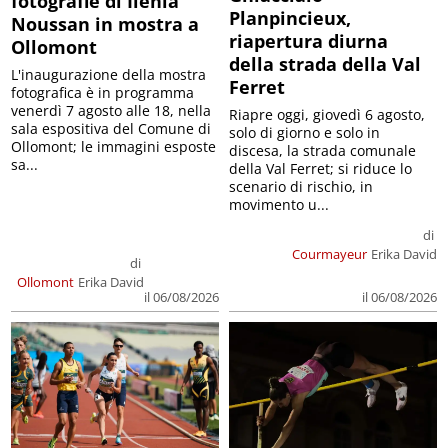
fotografie di Ilenia
Planpincieux,
Noussan in mostra a
riapertura diurna
Ollomont
della strada della Val
L'inaugurazione della mostra
Ferret
fotografica è in programma
venerdì 7 agosto alle 18, nella
Riapre oggi, giovedì 6 agosto,
sala espositiva del Comune di
solo di giorno e solo in
Ollomont; le immagini esposte
discesa, la strada comunale
sa...
della Val Ferret; si riduce lo
scenario di rischio, in
movimento u...
di
Courmayeur
Erika David
di
Ollomont
Erika David
il 06/08/2026
il 06/08/2026