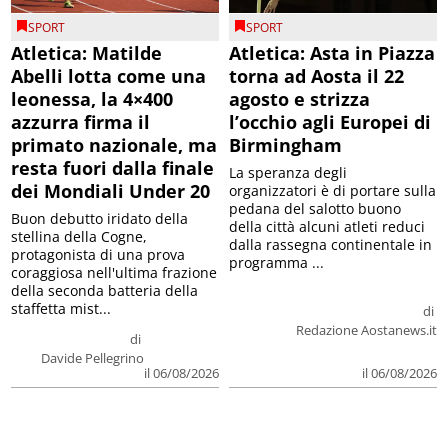
SPORT
SPORT
Atletica: Matilde
Atletica: Asta in Piazza
Abelli lotta come una
torna ad Aosta il 22
leonessa, la 4×400
agosto e strizza
azzurra firma il
l’occhio agli Europei di
primato nazionale, ma
Birmingham
resta fuori dalla finale
La speranza degli
dei Mondiali Under 20
organizzatori è di portare sulla
pedana del salotto buono
Buon debutto iridato della
della città alcuni atleti reduci
stellina della Cogne,
dalla rassegna continentale in
protagonista di una prova
programma ...
coraggiosa nell'ultima frazione
della seconda batteria della
staffetta mist...
di
Redazione Aostanews.it
di
Davide Pellegrino
il 06/08/2026
il 06/08/2026