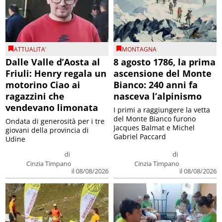
ATTUALITA'
MONTAGNA
Dalle Valle d’Aosta al
8 agosto 1786, la prima
Friuli: Henry regala un
ascensione del Monte
motorino Ciao ai
Bianco: 240 anni fa
ragazzini che
nasceva l’alpinismo
vendevano limonata
I primi a raggiungere la vetta
del Monte Bianco furono
Ondata di generosità per i tre
Jacques Balmat e Michel
giovani della provincia di
Gabriel Paccard
Udine
di
di
Cinzia Timpano
Cinzia Timpano
il 08/08/2026
il 08/08/2026