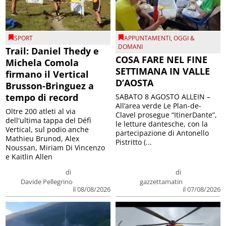
SPORT
APPUNTAMENTI
,
OGGI &
DOMANI
Trail: Daniel Thedy e
COSA FARE NEL FINE
Michela Comola
SETTIMANA IN VALLE
firmano il Vertical
D’AOSTA
Brusson-Bringuez a
tempo di record
SABATO 8 AGOSTO ALLEIN –
All’area verde Le Plan-de-
Oltre 200 atleti al via
Clavel prosegue “ItinerDante”,
dell'ultima tappa del Défì
le letture dantesche, con la
Vertical, sul podio anche
partecipazione di Antonello
Mathieu Brunod, Alex
Pistritto (...
Noussan, Miriam Di Vincenzo
e Kaitlin Allen
di
di
Davide Pellegrino
gazzettamatin
il 08/08/2026
il 07/08/2026