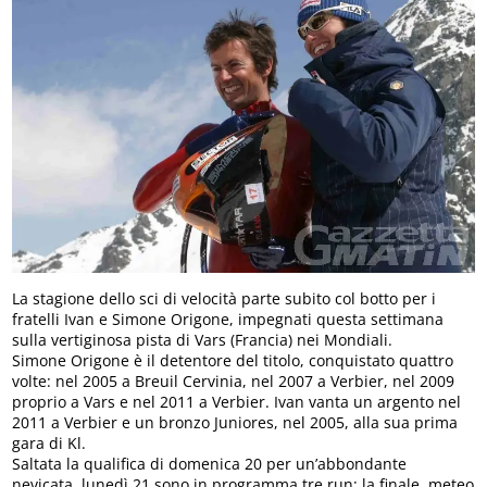
La stagione dello sci di velocità parte subito col botto per i
fratelli Ivan e Simone Origone, impegnati questa settimana
sulla vertiginosa pista di Vars (Francia) nei Mondiali.
Simone Origone è il detentore del titolo, conquistato quattro
volte: nel 2005 a Breuil Cervinia, nel 2007 a Verbier, nel 2009
proprio a Vars e nel 2011 a Verbier. Ivan vanta un argento nel
2011 a Verbier e un bronzo Juniores, nel 2005, alla sua prima
gara di Kl.
Saltata la qualifica di domenica 20 per un’abbondante
nevicata, lunedì 21 sono in programma tre run; la finale, meteo