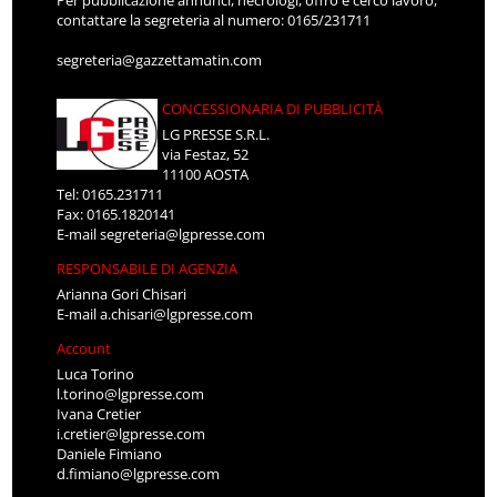
Per pubblicazione annunci, necrologi, offro e cerco lavoro,
contattare la segreteria al numero: 0165/231711
segreteria@gazzettamatin.com
CONCESSIONARIA DI PUBBLICITÀ
LG PRESSE S.R.L.
via Festaz, 52
11100 AOSTA
Tel: 0165.231711
Fax: 0165.1820141
E-mail
segreteria@lgpresse.com
RESPONSABILE DI AGENZIA
Arianna Gori Chisari
E-mail
a.chisari@lgpresse.com
Account
Luca Torino
l.torino@lgpresse.com
Ivana Cretier
i.cretier@lgpresse.com
Daniele Fimiano
d.fimiano@lgpresse.com