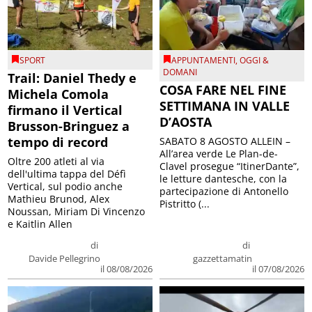
SPORT
APPUNTAMENTI
,
OGGI &
DOMANI
Trail: Daniel Thedy e
COSA FARE NEL FINE
Michela Comola
SETTIMANA IN VALLE
firmano il Vertical
D’AOSTA
Brusson-Bringuez a
tempo di record
SABATO 8 AGOSTO ALLEIN –
All’area verde Le Plan-de-
Oltre 200 atleti al via
Clavel prosegue “ItinerDante”,
dell'ultima tappa del Défì
le letture dantesche, con la
Vertical, sul podio anche
partecipazione di Antonello
Mathieu Brunod, Alex
Pistritto (...
Noussan, Miriam Di Vincenzo
e Kaitlin Allen
di
di
Davide Pellegrino
gazzettamatin
il 08/08/2026
il 07/08/2026