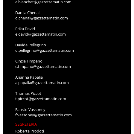
a.bianchet@gazzettamatin.com
Danila Chenal
d.chenal@gazzettamatin.com
Erika David
e.david@gazzettamatin.com
Davide Pellegrino
d.pellegrino@gazzettamatin.com
Cinzia Timpano
c.timpano@gazzettamatin.com
Arianna Papalia
a.papalia@gazzettamatin.com
Thomas Piccot
t.piccot@gazzettamatin.com
Fausto Vassoney
f.vassoney@gazzettamatin.com
SEGRETERIA
Roberta Prodoti