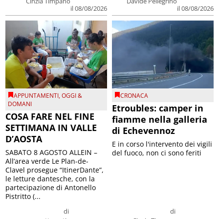
Cinzia Timpano
Davide Pellegrino
il 08/08/2026
il 08/08/2026
APPUNTAMENTI
,
OGGI &
CRONACA
DOMANI
Etroubles: camper in
COSA FARE NEL FINE
fiamme nella galleria
SETTIMANA IN VALLE
di Echevennoz
D’AOSTA
E in corso l'intervento dei vigili
SABATO 8 AGOSTO ALLEIN –
del fuoco, non ci sono feriti
All’area verde Le Plan-de-
Clavel prosegue “ItinerDante”,
le letture dantesche, con la
partecipazione di Antonello
Pistritto (...
di
di