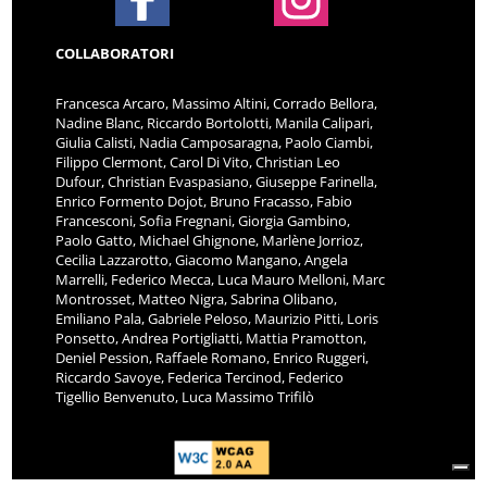
COLLABORATORI
Francesca Arcaro, Massimo Altini, Corrado Bellora,
Nadine Blanc, Riccardo Bortolotti, Manila Calipari,
Giulia Calisti, Nadia Camposaragna, Paolo Ciambi,
Filippo Clermont, Carol Di Vito, Christian Leo
Dufour, Christian Evaspasiano, Giuseppe Farinella,
Enrico Formento Dojot, Bruno Fracasso, Fabio
Francesconi, Sofia Fregnani, Giorgia Gambino,
Paolo Gatto, Michael Ghignone, Marlène Jorrioz,
Cecilia Lazzarotto, Giacomo Mangano, Angela
Marrelli, Federico Mecca, Luca Mauro Melloni, Marc
Montrosset, Matteo Nigra, Sabrina Olibano,
Emiliano Pala, Gabriele Peloso, Maurizio Pitti, Loris
Ponsetto, Andrea Portigliatti, Mattia Pramotton,
Deniel Pession, Raffaele Romano, Enrico Ruggeri,
Riccardo Savoye, Federica Tercinod, Federico
Tigellio Benvenuto, Luca Massimo Trifilò