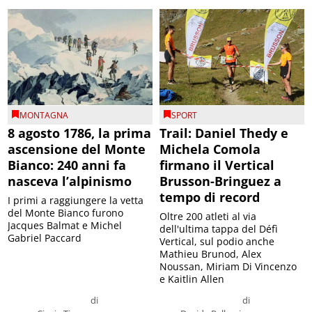
MONTAGNA
SPORT
8 agosto 1786, la prima
Trail: Daniel Thedy e
ascensione del Monte
Michela Comola
Bianco: 240 anni fa
firmano il Vertical
nasceva l’alpinismo
Brusson-Bringuez a
tempo di record
I primi a raggiungere la vetta
del Monte Bianco furono
Oltre 200 atleti al via
Jacques Balmat e Michel
dell'ultima tappa del Défì
Gabriel Paccard
Vertical, sul podio anche
Mathieu Brunod, Alex
Noussan, Miriam Di Vincenzo
e Kaitlin Allen
di
di