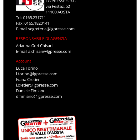
LG PRESSE S.R.L.
via Festaz, 52
11100 AOSTA
Tel: 0165.231711
Fax: 0165.1820141
E-mail
segreteria@lgpresse.com
RESPONSABILE DI AGENZIA
Arianna Gori Chisari
E-mail
a.chisari@lgpresse.com
Account
Luca Torino
l.torino@lgpresse.com
Ivana Cretier
i.cretier@lgpresse.com
Daniele Fimiano
d.fimiano@lgpresse.com