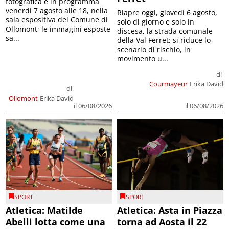
fotografica è in programma
venerdì 7 agosto alle 18, nella
Riapre oggi, giovedì 6 agosto,
sala espositiva del Comune di
solo di giorno e solo in
Ollomont; le immagini esposte
discesa, la strada comunale
sa...
della Val Ferret; si riduce lo
scenario di rischio, in
movimento u...
di
Courmayeur
Erika David
di
Ollomont
Erika David
il 06/08/2026
il 06/08/2026
SPORT
SPORT
Atletica: Matilde
Atletica: Asta in Piazza
Abelli lotta come una
torna ad Aosta il 22