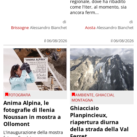
regionale, dove ha ribadito
come l'iter, al momento, sia
ancora ferm...
di
di
Brissogne
Alessandro Bianchet
Aosta
Alessandro Bianchet
il 06/08/2026
il 06/08/2026
FOTOGRAFIA
AMBIENTE
,
GHIACCIAI
,
MONTAGNA
Anima Alpina, le
Ghiacciaio
fotografie di Ilenia
Planpincieux,
Noussan in mostra a
riapertura diurna
Ollomont
della strada della Val
L'inaugurazione della mostra
Ferret