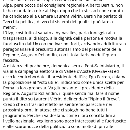
Alpe, pere bocca del consigliere regionale Alberto Bertin, non
le ha mandate a dire all’Uvp, dopo che lo stesso Leone dorato
ha candidato alla Camera Laurent Viérin. Bertin ha parlato di
“vecchia politica, di vecchi sistemi dei quali si può fare a
meno”.
L’Uvp, costituitosi sabato a Aymavilles, parla inneggia alla
trasparenza, al dialogo, alla dignità della persona e motiva la
fuoriuscita dall’Uv con motivazioni forti, arrivando addirittura a
paragonanare il presunto autoritarismo del presidente della
Regione, Augusto Rollandin, con il totalitarismo dell’epoca
fascista.
A distanza di poche ore, domenica sera a Pont-Saint-Martin, il
via alla campagna elettorale di Vallée d’Aoste (Uv+Sa+Fa) ed
ecco le controbordate. Il presidente dell’Uv, Ego Perron, chiama
la popolazione al “voto utile”, indicando come unica scelta per
Roma la loro proposta. Va giù pesante il presidente della
Regione, Augusto Rollandin, il quale senza mai fare il nome
punta il dito su Laurent Viérin, definendolo “Pipino il Breve”.
Credo che di frasi ad effetto ne sentiremo parecchie nei
prossimi giorni, in attesa che ci spieghino bene tutti i
programmi. Perché i valdostani, come i loro concittadini a
livello nazionale, vogliono sono poco interessati alle fuoriuscite
e alle scaramucce della politica; lo sono molto di più alle