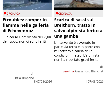
CRONACA
CRONACA
Etroubles: camper in
Scarica di sassi sul
fiamme nella galleria
Breithorn, tratto in
di Echevennoz
salvo alpinista ferito a
una gamba
E in corso l'intervento dei vigili
del fuoco, non ci sono feriti
L'intervento è avvenuto in
parte via terra e in parte con
l'elicottero a causa delle
condizioni meteo. L'alpinista
non ha riportato gravi ferite
di
cervinia
Alessandro Bianchet
di
Cinzia Timpano
il 07/08/2026
il 07/08/2026