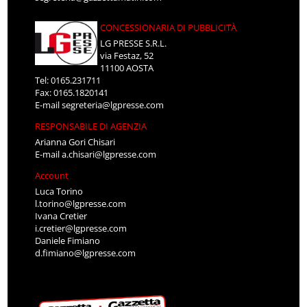
CONCESSIONARIA DI PUBBLICITÀ
LG PRESSE S.R.L.
via Festaz, 52
11100 AOSTA
Tel: 0165.231711
Fax: 0165.1820141
E-mail
segreteria@lgpresse.com
RESPONSABILE DI AGENZIA
Arianna Gori Chisari
E-mail
a.chisari@lgpresse.com
Account
Luca Torino
l.torino@lgpresse.com
Ivana Cretier
i.cretier@lgpresse.com
Daniele Fimiano
d.fimiano@lgpresse.com