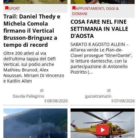
SPORT
APPUNTAMENTI
,
OGGI &
DOMANI
Trail: Daniel Thedy e
COSA FARE NEL FINE
Michela Comola
SETTIMANA IN VALLE
firmano il Vertical
D’AOSTA
Brusson-Bringuez a
tempo di record
SABATO 8 AGOSTO ALLEIN –
All’area verde Le Plan-de-
Oltre 200 atleti al via
Clavel prosegue “ItinerDante”,
dell'ultima tappa del Défì
le letture dantesche, con la
Vertical, sul podio anche
partecipazione di Antonello
Mathieu Brunod, Alex
Pistritto (...
Noussan, Miriam Di Vincenzo
e Kaitlin Allen
di
di
Davide Pellegrino
gazzettamatin
il 08/08/2026
il 07/08/2026