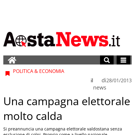
POLITICA & ECONOMIA
di
il
28/01/2013
news
Una campagna elettorale
molto calda
Si preannuncia una campagna elettorale valdostana senza
esclusione di colpi. Proprio come a livello nazionale.