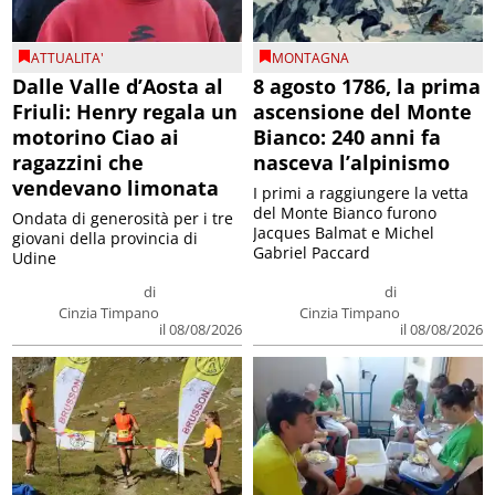
ATTUALITA'
MONTAGNA
Dalle Valle d’Aosta al
8 agosto 1786, la prima
Friuli: Henry regala un
ascensione del Monte
motorino Ciao ai
Bianco: 240 anni fa
ragazzini che
nasceva l’alpinismo
vendevano limonata
I primi a raggiungere la vetta
del Monte Bianco furono
Ondata di generosità per i tre
Jacques Balmat e Michel
giovani della provincia di
Gabriel Paccard
Udine
di
di
Cinzia Timpano
Cinzia Timpano
il 08/08/2026
il 08/08/2026