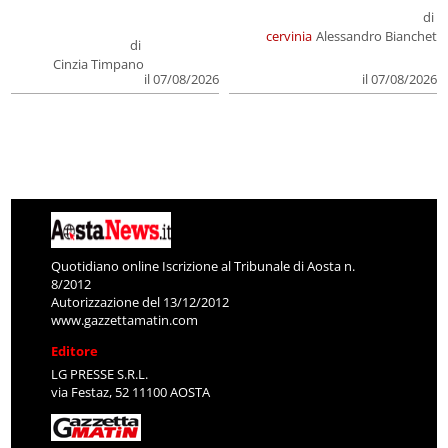
di
cervinia
Alessandro Bianchet
di
Cinzia Timpano
il 07/08/2026
il 07/08/2026
Quotidiano online Iscrizione al Tribunale di Aosta n.
8/2012
Autorizzazione del 13/12/2012
www.gazzettamatin.com
Editore
LG PRESSE S.R.L.
via Festaz, 52 11100 AOSTA