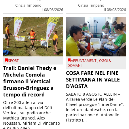
Cinzia Timpano
Cinzia Timpano
il 08/08/2026
il 08/08/2026
SPORT
APPUNTAMENTI
,
OGGI &
DOMANI
Trail: Daniel Thedy e
COSA FARE NEL FINE
Michela Comola
SETTIMANA IN VALLE
firmano il Vertical
D’AOSTA
Brusson-Bringuez a
tempo di record
SABATO 8 AGOSTO ALLEIN –
All’area verde Le Plan-de-
Oltre 200 atleti al via
Clavel prosegue “ItinerDante”,
dell'ultima tappa del Défì
le letture dantesche, con la
Vertical, sul podio anche
partecipazione di Antonello
Mathieu Brunod, Alex
Pistritto (...
Noussan, Miriam Di Vincenzo
e Kaitlin Allen