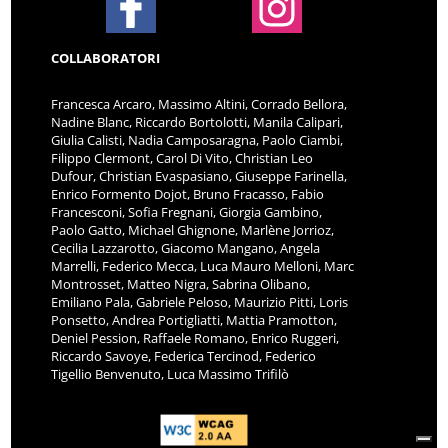
COLLABORATORI
Francesca Arcaro, Massimo Altini, Corrado Bellora,
Nadine Blanc, Riccardo Bortolotti, Manila Calipari,
Giulia Calisti, Nadia Camposaragna, Paolo Ciambi,
Filippo Clermont, Carol Di Vito, Christian Leo
Dufour, Christian Evaspasiano, Giuseppe Farinella,
Enrico Formento Dojot, Bruno Fracasso, Fabio
Francesconi, Sofia Fregnani, Giorgia Gambino,
Paolo Gatto, Michael Ghignone, Marlène Jorrioz,
Cecilia Lazzarotto, Giacomo Mangano, Angela
Marrelli, Federico Mecca, Luca Mauro Melloni, Marc
Montrosset, Matteo Nigra, Sabrina Olibano,
Emiliano Pala, Gabriele Peloso, Maurizio Pitti, Loris
Ponsetto, Andrea Portigliatti, Mattia Pramotton,
Deniel Pession, Raffaele Romano, Enrico Ruggeri,
Riccardo Savoye, Federica Tercinod, Federico
Tigellio Benvenuto, Luca Massimo Trifilò