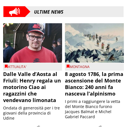
ULTIME NEWS
ATTUALITA'
MONTAGNA
Dalle Valle d’Aosta al
8 agosto 1786, la prima
Friuli: Henry regala un
ascensione del Monte
motorino Ciao ai
Bianco: 240 anni fa
ragazzini che
nasceva l’alpinismo
vendevano limonata
I primi a raggiungere la vetta
del Monte Bianco furono
Ondata di generosità per i tre
Jacques Balmat e Michel
giovani della provincia di
Gabriel Paccard
Udine
di
di