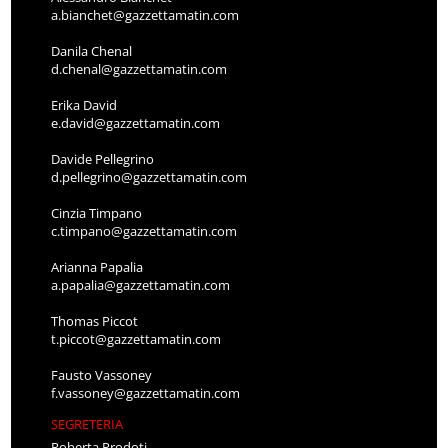
a.bianchet@gazzettamatin.com
Danila Chenal
d.chenal@gazzettamatin.com
Erika David
e.david@gazzettamatin.com
Davide Pellegrino
d.pellegrino@gazzettamatin.com
Cinzia Timpano
c.timpano@gazzettamatin.com
Arianna Papalia
a.papalia@gazzettamatin.com
Thomas Piccot
t.piccot@gazzettamatin.com
Fausto Vassoney
f.vassoney@gazzettamatin.com
SEGRETERIA
Roberta Prodoti