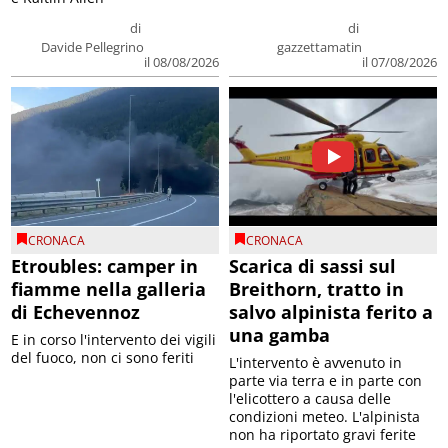
di
di
Davide Pellegrino
gazzettamatin
il 08/08/2026
il 07/08/2026
CRONACA
CRONACA
Etroubles: camper in
Scarica di sassi sul
fiamme nella galleria
Breithorn, tratto in
di Echevennoz
salvo alpinista ferito a
una gamba
E in corso l'intervento dei vigili
del fuoco, non ci sono feriti
L'intervento è avvenuto in
parte via terra e in parte con
l'elicottero a causa delle
condizioni meteo. L'alpinista
non ha riportato gravi ferite