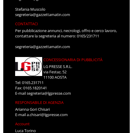
Stefania Muscolo
segreteria@gazzettamatin.com
CONTATTACI
Per pubblicazione annunci, necrologi, offro e cerco lavoro,
contattare la segreteria al numero: 0165/231711
segreteria@gazzettamatin.com
CONCESSIONARIA DI PUBBLICITÀ
LG PRESSE S.R.L.
via Festaz, 52
11100 AOSTA
Tel: 0165.231711
Fax: 0165.1820141
E-mail
segreteria@lgpresse.com
RESPONSABILE DI AGENZIA
Arianna Gori Chisari
E-mail
a.chisari@lgpresse.com
Account
Luca Torino