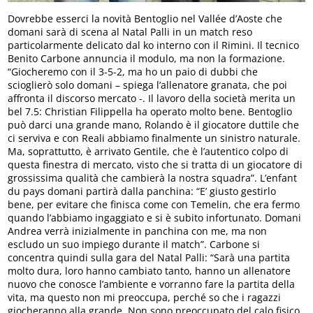
Dovrebbe esserci la novità Bentoglio nel Vallée d’Aoste che
domani sarà di scena al Natal Palli in un match reso
particolarmente delicato dal ko interno con il Rimini. Il tecnico
Benito Carbone annuncia il modulo, ma non la formazione.
“Giocheremo con il 3-5-2, ma ho un paio di dubbi che
scioglierò solo domani – spiega l’allenatore granata, che poi
affronta il discorso mercato -. Il lavoro della società merita un
bel 7.5: Christian Filippella ha operato molto bene. Bentoglio
può darci una grande mano, Rolando è il giocatore duttile che
ci serviva e con Reali abbiamo finalmente un sinistro naturale.
Ma, soprattutto, è arrivato Gentile, che è l’autentico colpo di
questa finestra di mercato, visto che si tratta di un giocatore di
grossissima qualità che cambierà la nostra squadra”. L’enfant
du pays domani partirà dalla panchina: “E’ giusto gestirlo
bene, per evitare che finisca come con Temelin, che era fermo
quando l’abbiamo ingaggiato e si è subito infortunato. Domani
Andrea verrà inizialmente in panchina con me, ma non
escludo un suo impiego durante il match”. Carbone si
concentra quindi sulla gara del Natal Palli: “Sarà una partita
molto dura, loro hanno cambiato tanto, hanno un allenatore
nuovo che conosce l’ambiente e vorranno fare la partita della
vita, ma questo non mi preoccupa, perché so che i ragazzi
giocheranno alla grande. Non sono preoccupato del calo fisico