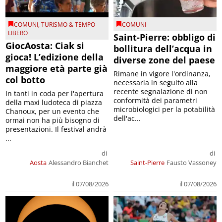
COMUNI
,
TURISMO & TEMPO
COMUNI
LIBERO
Saint-Pierre: obbligo di
GiocAosta: Ciak si
bollitura dell’acqua in
gioca! L’edizione della
diverse zone del paese
maggiore età parte già
Rimane in vigore l'ordinanza,
col botto
necessaria in seguito alla
recente segnalazione di non
In tanti in coda per l'apertura
conformità dei parametri
della maxi ludoteca di piazza
microbiologici per la potabilità
Chanoux, per un evento che
dell'ac...
ormai non ha più bisogno di
presentazioni. Il festival andrà
...
di
di
Aosta
Alessandro Bianchet
Saint-Pierre
Fausto Vassoney
il 07/08/2026
il 07/08/2026