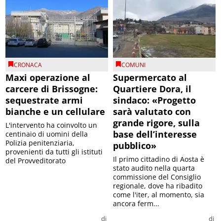
CRONACA
COMUNI
Maxi operazione al
Supermercato al
carcere di Brissogne:
Quartiere Dora, il
sequestrate armi
sindaco: «Progetto
bianche e un cellulare
sarà valutato con
grande rigore, sulla
L'intervento ha coinvolto un
base dell’interesse
centinaio di uomini della
Polizia penitenziaria,
pubblico»
provenienti da tutti gli istituti
Il primo cittadino di Aosta è
del Provveditorato
stato audito nella quarta
commissione del Consiglio
regionale, dove ha ribadito
come l'iter, al momento, sia
ancora ferm...
di
di