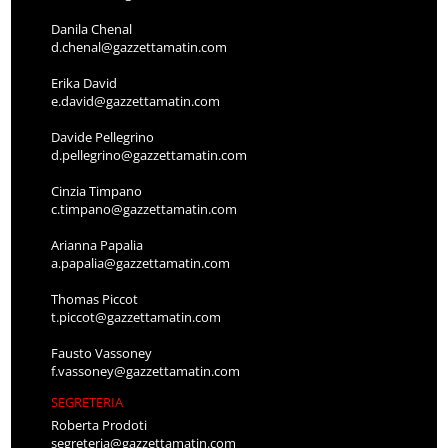
Danila Chenal
d.chenal@gazzettamatin.com
Erika David
e.david@gazzettamatin.com
Davide Pellegrino
d.pellegrino@gazzettamatin.com
Cinzia Timpano
c.timpano@gazzettamatin.com
Arianna Papalia
a.papalia@gazzettamatin.com
Thomas Piccot
t.piccot@gazzettamatin.com
Fausto Vassoney
f.vassoney@gazzettamatin.com
SEGRETERIA
Roberta Prodoti
segreteria@gazzettamatin.com