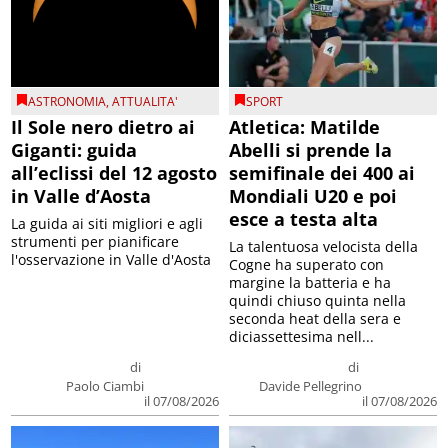
ASTRONOMIA
,
ATTUALITA'
SPORT
Il Sole nero dietro ai
Atletica: Matilde
Giganti: guida
Abelli si prende la
all’eclissi del 12 agosto
semifinale dei 400 ai
in Valle d’Aosta
Mondiali U20 e poi
esce a testa alta
La guida ai siti migliori e agli
strumenti per pianificare
La talentuosa velocista della
l'osservazione in Valle d'Aosta
Cogne ha superato con
margine la batteria e ha
quindi chiuso quinta nella
seconda heat della sera e
diciassettesima nell...
di
di
Paolo Ciambi
Davide Pellegrino
il 07/08/2026
il 07/08/2026