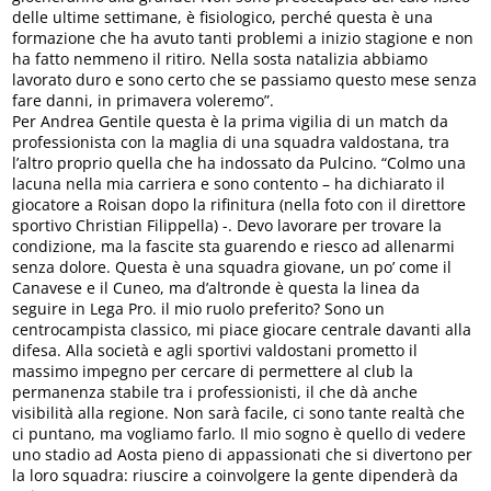
delle ultime settimane, è fisiologico, perché questa è una
formazione che ha avuto tanti problemi a inizio stagione e non
ha fatto nemmeno il ritiro. Nella sosta natalizia abbiamo
lavorato duro e sono certo che se passiamo questo mese senza
fare danni, in primavera voleremo”.
Per Andrea Gentile questa è la prima vigilia di un match da
professionista con la maglia di una squadra valdostana, tra
l’altro proprio quella che ha indossato da Pulcino. “Colmo una
lacuna nella mia carriera e sono contento – ha dichiarato il
giocatore a Roisan dopo la rifinitura (nella foto con il direttore
sportivo Christian Filippella) -. Devo lavorare per trovare la
condizione, ma la fascite sta guarendo e riesco ad allenarmi
senza dolore. Questa è una squadra giovane, un po’ come il
Canavese e il Cuneo, ma d’altronde è questa la linea da
seguire in Lega Pro. il mio ruolo preferito? Sono un
centrocampista classico, mi piace giocare centrale davanti alla
difesa. Alla società e agli sportivi valdostani prometto il
massimo impegno per cercare di permettere al club la
permanenza stabile tra i professionisti, il che dà anche
visibilità alla regione. Non sarà facile, ci sono tante realtà che
ci puntano, ma vogliamo farlo. Il mio sogno è quello di vedere
uno stadio ad Aosta pieno di appassionati che si divertono per
la loro squadra: riuscire a coinvolgere la gente dipenderà da