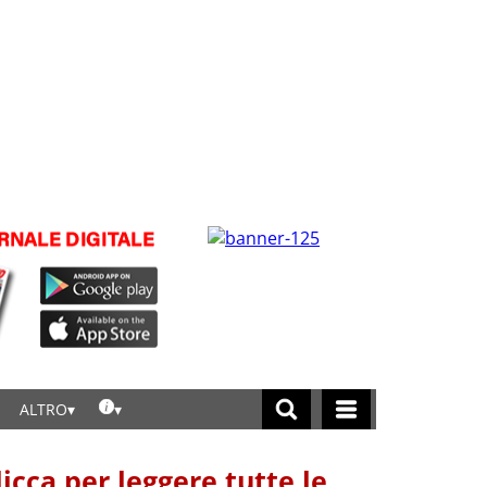
ALTRO
licca per leggere tutte le