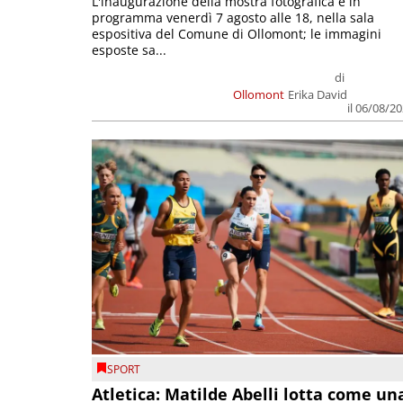
L'inaugurazione della mostra fotografica è in
programma venerdì 7 agosto alle 18, nella sala
espositiva del Comune di Ollomont; le immagini
esposte sa...
di
Ollomont
Erika David
il 06/08/2
SPORT
Atletica: Matilde Abelli lotta come un