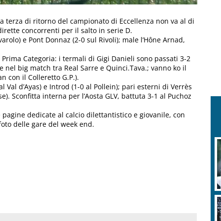
la terza di ritorno del campionato di Eccellenza non va al di
dirette concorrenti per il salto in serie D.
varolo) e Pont Donnaz (2-0 sul Rivoli); male l’Hône Arnad,
Prima Categoria: i termali di Gigi Danieli sono passati 3-2
 nel big match tra Real Sarre e Quinci.Tava.; vanno ko il
 con il Colleretto G.P.).
Val d’Ayas) e Introd (1-0 al Pollein); pari esterni di Verrès
se). Sconfitta interna per l’Aosta GLV, battuta 3-1 al Puchoz
pagine dedicate al calcio dilettantistico e giovanile, con
e foto delle gare del week end.