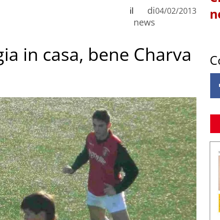
di
il
04/02/2013
n
news
gia in casa, bene Charva
C