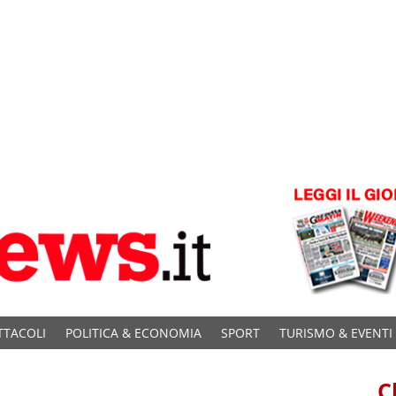
TTACOLI
POLITICA & ECONOMIA
SPORT
TURISMO & EVENTI
C