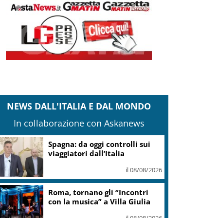
NEWS DALL'ITALIA E DAL MONDO
In collaborazione con Askanews
anteghetta, Garavaglia: Stop a impianto
ittoria del territorio
il 08/08/2026
Adyen e GetYourGuide: 15
anni di innovazione per le
esperienze di viaggio