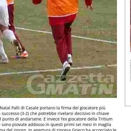
 al Natal Palli di Casale portano la firma del giocatore più
successo (3-2) che potrebbe rivelarsi decisivo in chiave
 punto di andarsene. E invece l’ex giocatore della Tritium
i sono piovute addosso in questi primi sei mesi in maglia
a del riposo. In apertura di ripresa Grieco ha accorciato le