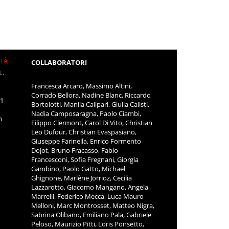
ITÀ
COLLABORATORI
L.
Francesca Arcaro, Massimo Altini,
Corrado Bellora, Nadine Blanc, Riccardo
11
Bortolotti, Manila Calipari, Giulia Calisti,
Nadia Camposaragna, Paolo Ciambi,
m
Filippo Clermont, Carol Di Vito, Christian
Leo Dufour, Christian Evaspasiano,
Giuseppe Farinella, Enrico Formento
Dojot, Bruno Fracasso, Fabio
Francesconi, Sofia Fregnani, Giorgia
Gambino, Paolo Gatto, Michael
Ghignone, Marlène Jorrioz, Cecilia
Lazzarotto, Giacomo Mangano, Angela
Marrelli, Federico Mecca, Luca Mauro
Melloni, Marc Montrosset, Matteo Nigra,
Sabrina Olibano, Emiliano Pala, Gabriele
Peloso, Maurizio Pitti, Loris Ponsetto,