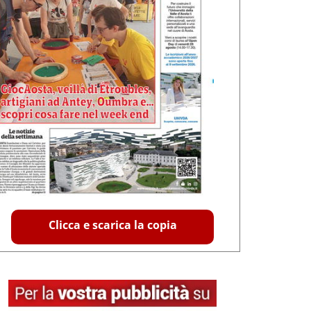
Clicca e scarica la copia