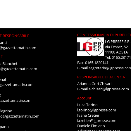
CONCESSIONARIA DI PUBBLIC
E RESPONSABILE
LG PRESSE S.R.
anti
via Festaz, 52
i@gazzettamatin.com
11100 AOSTA
NE
Tel: 0165.2317
Fax: 0165.1820141
o Bianchet
E-mail
segreteria@lgpresse.co
t@gazzettamatin.com
RESPONSABILE DI AGENZIA
enal
Arianna Gori Chisari
gazzettamatin.com
E-mail
a.chisari@lgpresse.com
d
Account
azzettamatin.com
Luca Torino
l.torino@lgpresse.com
legrino
Ivana Cretier
ino@gazzettamatin.com
i.cretier@lgpresse.com
Daniele Fimiano
mpano
d.fimiano@lgpresse.com