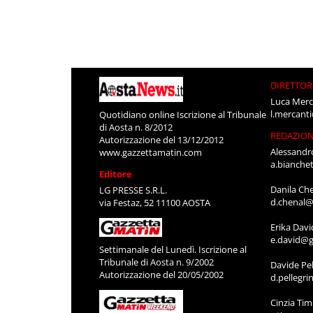
DIRETTOR
Luca Merc
l.mercant
Quotidiano online Iscrizione al Tribunale
di Aosta n. 8/2012
REDAZIO
Autorizzazione del 13/12/2012
Alessandr
www.gazzettamatin.com
a.bianche
Editore
Danila Ch
LG PRESSE S.R.L.
d.chenal@
via Festaz, 52 11100 AOSTA
Erika Davi
e.david@g
Settimanale del Lunedì. Iscrizione al
Tribunale di Aosta n. 9/2002
Davide Pel
Autorizzazione del 20/05/2002
d.pellegr
Cinzia Ti