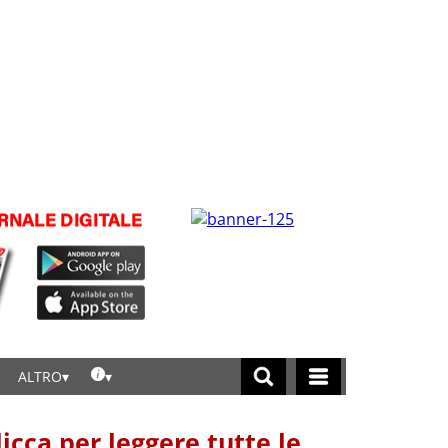
ALTRO
licca per leggere tutte le