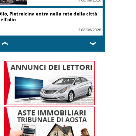
il 07/08/2026
Caretta caretta, circa 280 nidi
individuati in Italia dopo
record 2025
il 07/08/2026
❮
❯