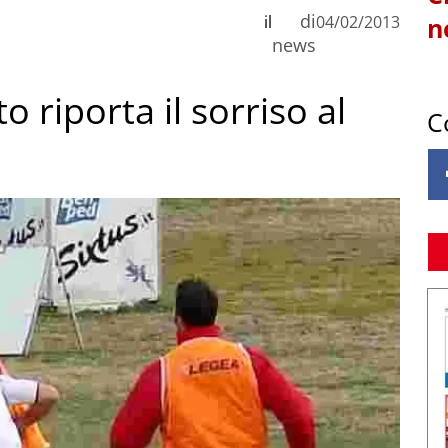
di
il
04/02/2013
n
news
o riporta il sorriso al
C