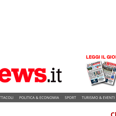
TTACOLI
POLITICA & ECONOMIA
SPORT
TURISMO & EVENTI
C