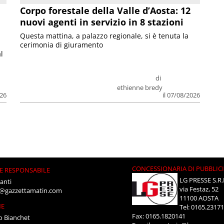
Corpo forestale della Valle d’Aosta: 12
nuovi agenti in servizio in 8 stazioni
Questa mattina, a palazzo regionale, si è tenuta la
cerimonia di giuramento
l
di
ethienne bredy
026
il 07/08/2026
CONCESSIONARIA DI PUBBLIC
E RESPONSABILE
LG PRESSE S.R.
anti
via Festaz, 52
i@gazzettamatin.com
11100 AOSTA
NE
Tel: 0165.2317
Fax: 0165.1820141
o Bianchet