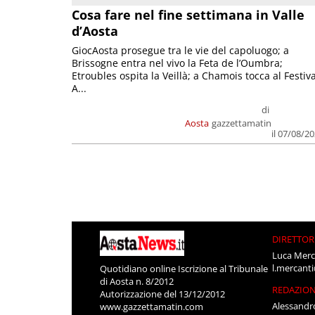
Cosa fare nel fine settimana in Valle
d’Aosta
GiocAosta prosegue tra le vie del capoluogo; a
Brissogne entra nel vivo la Feta de l’Oumbra;
Etroubles ospita la Veillà; a Chamois tocca al Festiva
A...
di
Aosta
gazzettamatin
il 07/08/2
DIRETTOR
Luca Merc
l.mercant
Quotidiano online Iscrizione al Tribunale
di Aosta n. 8/2012
REDAZIO
Autorizzazione del 13/12/2012
Alessandr
www.gazzettamatin.com