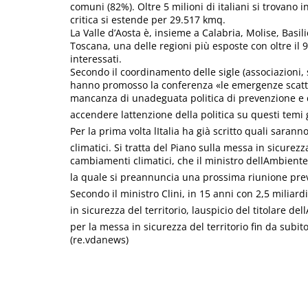
comuni (82%). Oltre 5 milioni di italiani si trovano i
critica si estende per 29.517 kmq.
La Valle d’Aosta è, insieme a Calabria, Molise, Basil
Toscana, una delle regioni più esposte con oltre il 9
interessati.
Secondo il coordinamento delle sigle (associazioni, s
hanno promosso la conferenza «le emergenze scatt
mancanza di unadeguata politica di prevenzione e di 
accendere lattenzione della politica su questi temi
Per la prima volta lItalia ha già scritto quali sara
climatici. Si tratta del Piano sulla messa in sicurez
cambiamenti climatici, che il ministro dellAmbiente
la quale si preannuncia una prossima riunione previ
Secondo il ministro Clini, in 15 anni con 2,5 miliardi
in sicurezza del territorio, lauspicio del titolare d
per la messa in sicurezza del territorio fin da subito
(re.vdanews)