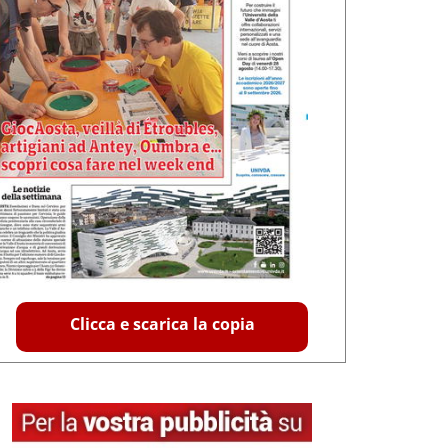
Clicca e scarica la copia