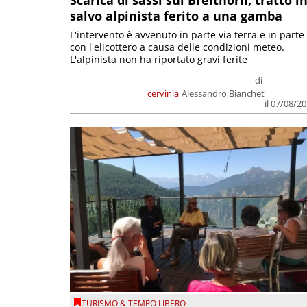
Scarica di sassi sul Breithorn, tratto i
salvo alpinista ferito a una gamba
L'intervento è avvenuto in parte via terra e in parte
con l'elicottero a causa delle condizioni meteo.
L'alpinista non ha riportato gravi ferite
di
cervinia
Alessandro Bianchet
il 07/08/2
TURISMO & TEMPO LIBERO