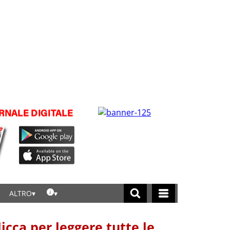
ALTRO
licca per leggere tutte le