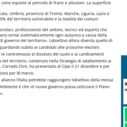
n zone esposte al pericolo di frane e alluvioni. La superficie
icata, Umbria, provincia di Trento, Marche, Liguria, Lazio e
5% del territorio vulnerabile e la totalità dei comuni
indaci, professionisti del settore, tecnici ed esperti) che
ano ormai sistematicamente ogni autunno a causa della
governo del territorio». Lobiettivo allora diventa quello di
 guardando subito ai candidati alle prossime elezioni.
nno le contromosse al dissesto del suolo e ai cambiamenti
za del territorio, contenuto nella Strategia di adattamento ai
, Corrado Clini, ha presentato al Cipe il 21 dicembre e per
sta per l8 marzo.
 allanno l’Italia potrebbe raggiungere lobiettivo della messa
R
ellAmbiente è che «il nuovo governo possa utilizzare il Piano
v
».