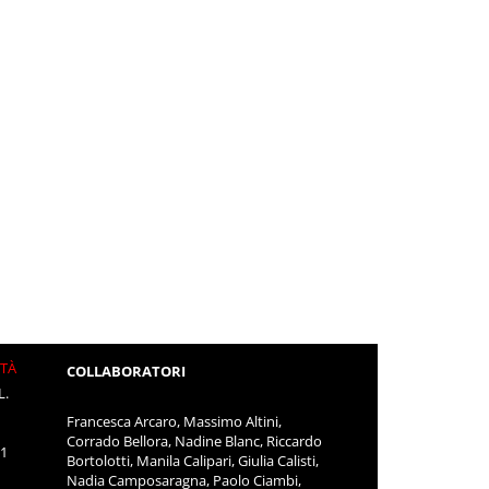
ITÀ
COLLABORATORI
L.
Francesca Arcaro, Massimo Altini,
Corrado Bellora, Nadine Blanc, Riccardo
11
Bortolotti, Manila Calipari, Giulia Calisti,
Nadia Camposaragna, Paolo Ciambi,