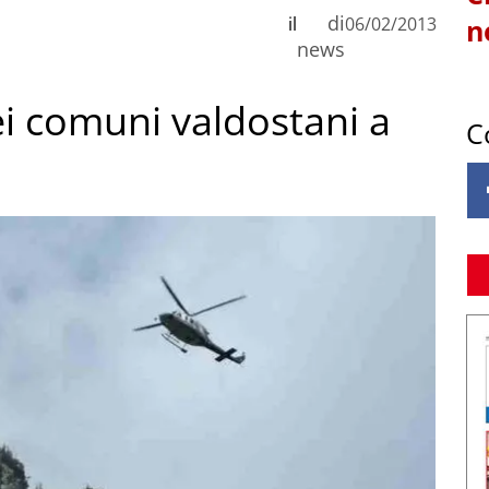
di
il
06/02/2013
n
news
i comuni valdostani a
C