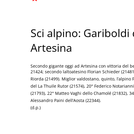
Sci alpino: Gariboldi
Artesina
Secondo gigante oggi ad Artesina con vittoria del 
21424; secondo laltoatesino Florian Schieder (2148
Riorda (21499). Miglior valdostano, quinto, l’alpino 
del La Thuile Rutor (21574), 20° Federico Notarianni
(21793), 22° Matteo Vaghi dello Chamolé (21832), 3
Alessandro Paini dell’Aosta (22344).
(d.p.)