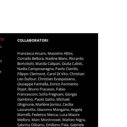
ITÀ
COLLABORATORI
L.
Francesca Arcaro, Massimo Altini,
Corrado Bellora, Nadine Blanc, Riccardo
11
Bortolotti, Manila Calipari, Giulia Calisti,
Nadia Camposaragna, Paolo Ciambi,
m
Filippo Clermont, Carol Di Vito, Christian
Leo Dufour, Christian Evaspasiano,
Giuseppe Farinella, Enrico Formento
Dojot, Bruno Fracasso, Fabio
Francesconi, Sofia Fregnani, Giorgia
Gambino, Paolo Gatto, Michael
Ghignone, Marlène Jorrioz, Cecilia
Lazzarotto, Giacomo Mangano, Angela
Marrelli, Federico Mecca, Luca Mauro
Melloni, Marc Montrosset, Matteo Nigra,
Sabrina Olibano, Emiliano Pala, Gabriele