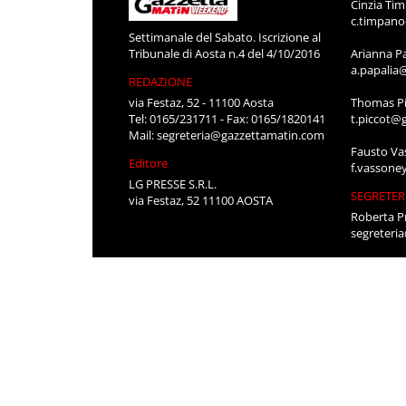
Cinzia Ti
c.timpan
Settimanale del Sabato. Iscrizione al
Tribunale di Aosta n.4 del 4/10/2016
Arianna P
a.papalia
REDAZIONE
via Festaz, 52 - 11100 Aosta
Thomas Pi
Tel: 0165/231711 - Fax: 0165/1820141
t.piccot@
Mail:
segreteria@gazzettamatin.com
Fausto Va
Editore
f.vassone
LG PRESSE S.R.L.
SEGRETER
via Festaz, 52 11100 AOSTA
Roberta P
segreteri
Stefania 
segreteri
CONTATT
Per pubbli
cerco lavo
0165/231
segreteri