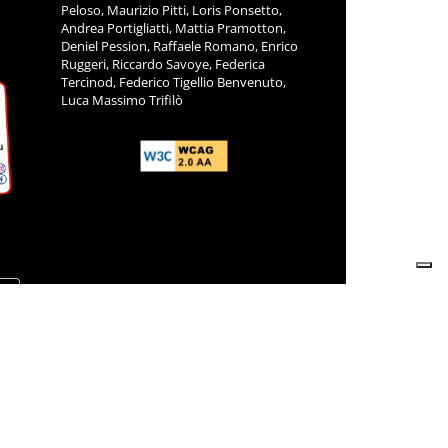
Peloso, Maurizio Pitti, Loris Ponsetto,
Andrea Portigliatti, Mattia Pramotton,
Deniel Pession, Raffaele Romano, Enrico
Ruggeri, Riccardo Savoye, Federica
Tercinod, Federico Tigellio Benvenuto,
Luca Massimo Trifilò