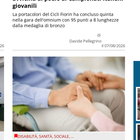
giovanili
La portacolori del Cicli Fiorin ha concluso quinta
nella gara dell'omnium con 95 punti a 8 lunghezze
dalla medaglia di bronzo
di
Davide Pellegrino
026
il 07/08/2026
DISABILITÀ
,
SANITÀ
,
SOCIALE
, ...