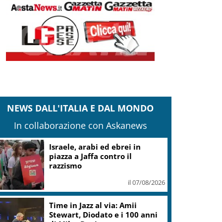
NEWS DALL'ITALIA E DAL MONDO
In collaborazione con Askanews
Migranti, Governo conferma
stop Schengen con Spagna:
Italia non accetta imposizioni
su frontiere
il 07/08/2026
Sogin: bene Arera su acconti