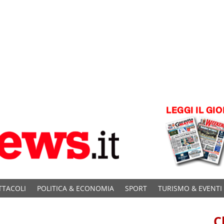
TTACOLI
POLITICA & ECONOMIA
SPORT
TURISMO & EVENTI
C