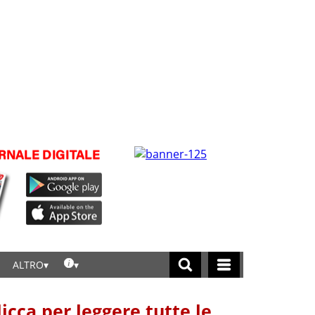
ALTRO
licca per leggere tutte le