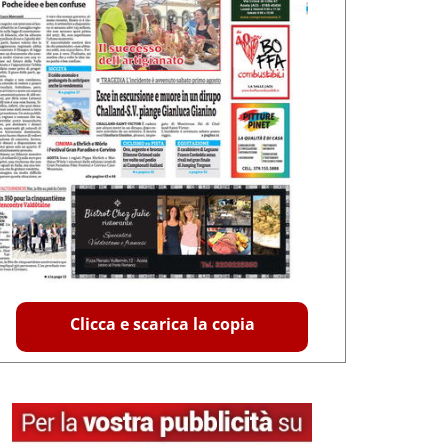
Clicca e scarica la copia