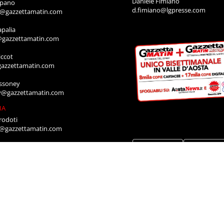
Daniele Fimiano
mpano
d.fimiano@lgpresse.com
o@gazzettamatin.com
apalia
@gazzettamatin.com
ccot
gazzettamatin.com
ssoney
y@gazzettamatin.com
IA
rodoti
a@gazzettamatin.com
Muscolo
a@gazzettamatin.com
ACI
cazione annunci, necrologi, offro e
ro, contattare la segreteria al numero:
711
a@gazzettamatin.com