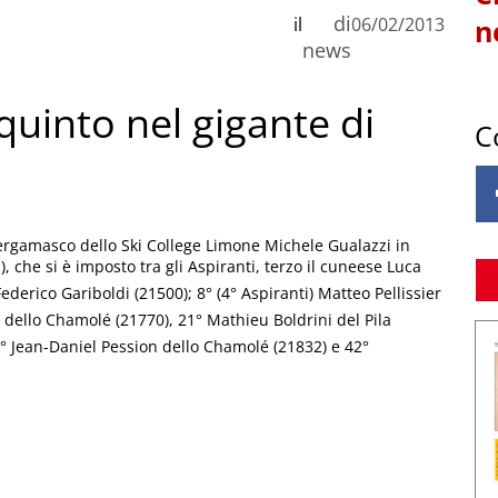
di
il
06/02/2013
n
news
 quinto nel gigante di
C
bergamasco dello Ski College Limone Michele Gualazzi in
1), che si è imposto tra gli Aspiranti, terzo il cuneese Luca
Federico Gariboldi (21500); 8° (4° Aspiranti) Matteo Pellissier
 dello Chamolé (21770), 21° Mathieu Boldrini del Pila
4° Jean-Daniel Pession dello Chamolé (21832) e 42°