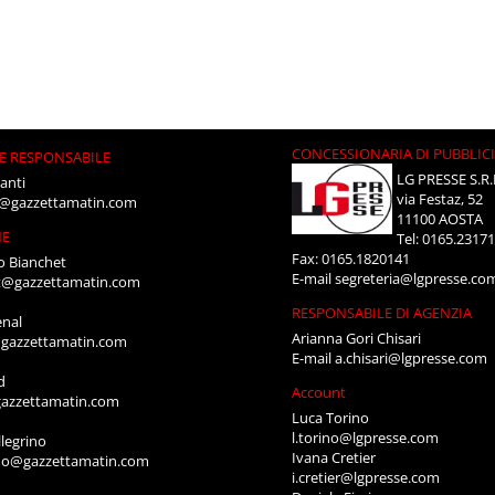
CONCESSIONARIA DI PUBBLIC
E RESPONSABILE
LG PRESSE S.R.
anti
via Festaz, 52
i@gazzettamatin.com
11100 AOSTA
NE
Tel: 0165.2317
Fax: 0165.1820141
o Bianchet
E-mail
segreteria@lgpresse.co
t@gazzettamatin.com
RESPONSABILE DI AGENZIA
enal
Arianna Gori Chisari
gazzettamatin.com
E-mail
a.chisari@lgpresse.com
d
Account
azzettamatin.com
Luca Torino
l.torino@lgpresse.com
legrino
Ivana Cretier
ino@gazzettamatin.com
i.cretier@lgpresse.com