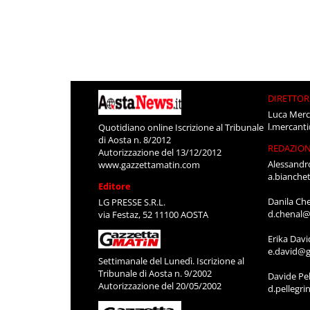
DIRETTOR
Luca Merc
l.mercant
Quotidiano online Iscrizione al Tribunale
di Aosta n. 8/2012
REDAZIO
Autorizzazione del 13/12/2012
Alessandr
www.gazzettamatin.com
a.bianche
Editore
Danila Ch
LG PRESSE S.R.L.
d.chenal@
via Festaz, 52 11100 AOSTA
Erika Davi
e.david@g
Settimanale del Lunedì. Iscrizione al
Tribunale di Aosta n. 9/2002
Davide Pel
Autorizzazione del 20/05/2002
d.pellegr