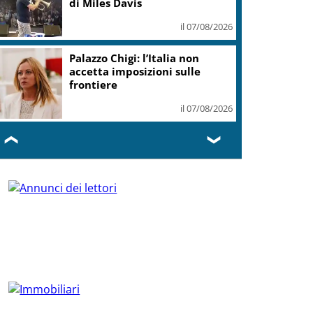
sospesi su Deposito e Parco
Tecnologico
il 07/08/2026
Europei nuoto, Paltrinieri
quarto nella 3 km
il 07/08/2026
❮
❯