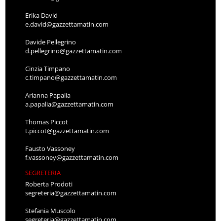
Erika David
e.david@gazzettamatin.com
Davide Pellegrino
d.pellegrino@gazzettamatin.com
Cinzia Timpano
c.timpano@gazzettamatin.com
Arianna Papalia
a.papalia@gazzettamatin.com
Thomas Piccot
t.piccot@gazzettamatin.com
Fausto Vassoney
f.vassoney@gazzettamatin.com
SEGRETERIA
Roberta Prodoti
segreteria@gazzettamatin.com
Stefania Muscolo
segreteria@gazzettamatin.com