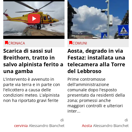
CRONACA
COMUNI
Scarica di sassi sul
Aosta, degrado in via
Breithorn, tratto in
Festaz: installata una
salvo alpinista ferito a
telecamera alla Torre
una gamba
del Lebbroso
L'intervento è avvenuto in
Prime contromosse
parte via terra e in parte con
dell'amministrazione
l'elicottero a causa delle
comunale dopo l'esposto
condizioni meteo. L'alpinista
presentato da residenti della
non ha riportato gravi ferite
zona; promessi anche
maggiori controlli e ulteriori
inter...
di
di
cervinia
Alessandro Bianchet
Aosta
Alessandro Bianchet