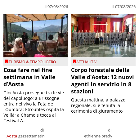
il 07/08/2026
il 07/08/2026
TURISMO & TEMPO LIBERO
ATTUALITA'
Cosa fare nel fine
Corpo forestale della
settimana in Valle
Valle d’Aosta: 12 nuovi
d’Aosta
agenti in servizio in 8
stazioni
GiocAosta prosegue tra le vie
del capoluogo; a Brissogne
Questa mattina, a palazzo
entra nel vivo la Feta de
regionale, si è tenuta la
l’Oumbra; Etroubles ospita la
cerimonia di giuramento
Veillà; a Chamois tocca al
Festival A...
di
di
Aosta
gazzettamatin
ethienne bredy