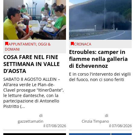
APPUNTAMENTI
,
OGGI &
CRONACA
DOMANI
Etroubles: camper in
COSA FARE NEL FINE
fiamme nella galleria
SETTIMANA IN VALLE
di Echevennoz
D’AOSTA
E in corso l'intervento dei vigili
SABATO 8 AGOSTO ALLEIN –
del fuoco, non ci sono feriti
All’area verde Le Plan-de-
Clavel prosegue “ItinerDante”,
le letture dantesche, con la
partecipazione di Antonello
Pistritto (...
di
di
gazzettamatin
Cinzia Timpano
il 07/08/2026
il 07/08/2026