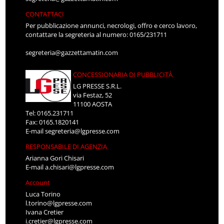
CONTATTACI
Per pubblicazione annunci, necrologi, offro e cerco lavoro,
contattare la segreteria al numero: 0165/231711
segreteria@gazzettamatin.com
CONCESSIONARIA DI PUBBLICITÀ
LG PRESSE S.R.L.
via Festaz, 52
11100 AOSTA
Tel: 0165.231711
Fax: 0165.1820141
E-mail
segreteria@lgpresse.com
RESPONSABILE DI AGENZIA
Arianna Gori Chisari
E-mail
a.chisari@lgpresse.com
Account
Luca Torino
l.torino@lgpresse.com
Ivana Cretier
i.cretier@lgpresse.com