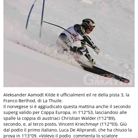
Aleksander Aamodt Kilde è ufficialment eil re della pista 3, la
Franco Berthod, di La Thuile.
Il norvegese si è aggiudicato questa mattina anche il secondo
superg valido per Coppa Europa, in 1’12″53, lasciandosi alle
spalle la coppia di austriaci Christian Walder (1’12″89),
secondo, e, al terzo posto, Vincent Kriechmayr (1’12″93). Giù
dal podio il primo italiano, Luca De Aliprandi, che ha chiuso la
prova in 1’13″09. «Volevo il podio  commenta lo sciatore