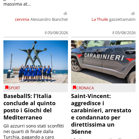
massima at...
di
di
cervinia
Alessandro Bianchet
La Thuile
gazzettamatin
il 05/08/2026
il 05/08/2026
SPORT
CRONACA
Baseball5: l’Italia
Saint-Vincent:
conclude al quinto
aggredisce i
posto i Giochi del
carabinieri, arrestato
Mediterraneo
e condannato per
direttissima un
Gli azzurri sono stati sconfitti
36enne
nei quarti di finale dalla
Turchia, pagando a caro