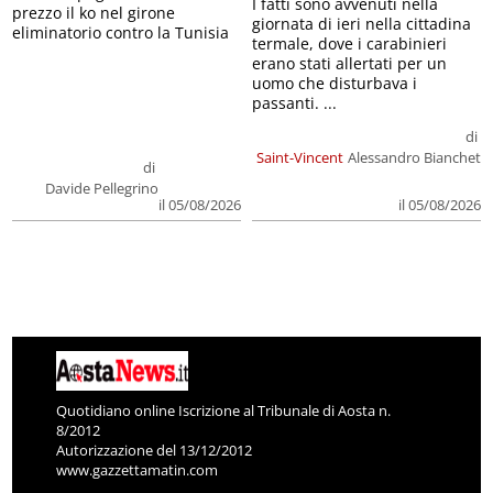
I fatti sono avvenuti nella
prezzo il ko nel girone
giornata di ieri nella cittadina
eliminatorio contro la Tunisia
termale, dove i carabinieri
erano stati allertati per un
uomo che disturbava i
passanti. ...
di
Saint-Vincent
Alessandro Bianchet
di
Davide Pellegrino
il 05/08/2026
il 05/08/2026
Quotidiano online Iscrizione al Tribunale di Aosta n.
8/2012
Autorizzazione del 13/12/2012
www.gazzettamatin.com