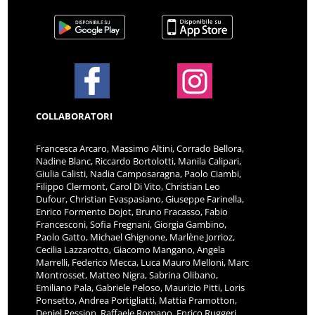
COLLABORATORI
Francesca Arcaro, Massimo Altini, Corrado Bellora,
Nadine Blanc, Riccardo Bortolotti, Manila Calipari,
Giulia Calisti, Nadia Camposaragna, Paolo Ciambi,
Filippo Clermont, Carol Di Vito, Christian Leo
Dufour, Christian Evaspasiano, Giuseppe Farinella,
Enrico Formento Dojot, Bruno Fracasso, Fabio
Francesconi, Sofia Fregnani, Giorgia Gambino,
Paolo Gatto, Michael Ghignone, Marlène Jorrioz,
Cecilia Lazzarotto, Giacomo Mangano, Angela
Marrelli, Federico Mecca, Luca Mauro Melloni, Marc
Montrosset, Matteo Nigra, Sabrina Olibano,
Emiliano Pala, Gabriele Peloso, Maurizio Pitti, Loris
Ponsetto, Andrea Portigliatti, Mattia Pramotton,
Deniel Pession, Raffaele Romano, Enrico Ruggeri,