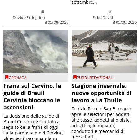
settembre...
di
di
Davide Pellegrino
Erika David
il 05/08/2026
il 05/08/2026
CRONACA
PUBBLIREDAZIONALI
Frana sul Cervino, le
Stagione invernale,
guide di Breuil
nuove opportunità di
Cervinia bloccano le
lavoro a La Thuile
ascensioni
Funivie Piccolo San Bernardo
apre le selezioni per addetti
La decisione delle guide di
alle casse, addetti alle piste,
Breuil Cervinia è scattata a
addetti agli impianti,
seguito della frana di oggi
conduttori e meccanici di
sulla parete sud del Cervino;
mezzi batt...
gli esperti raccomandano