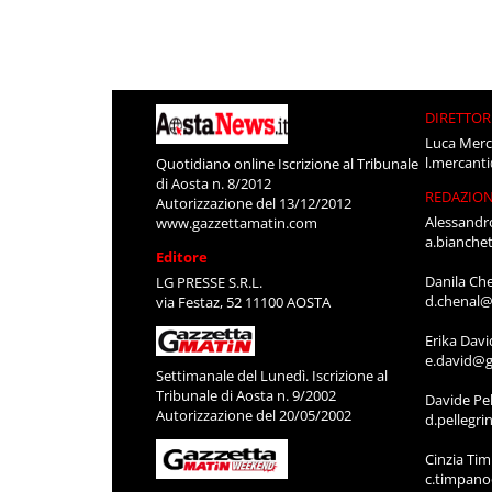
DIRETTOR
Luca Merc
l.mercant
Quotidiano online Iscrizione al Tribunale
di Aosta n. 8/2012
REDAZIO
Autorizzazione del 13/12/2012
Alessandr
www.gazzettamatin.com
a.bianche
Editore
Danila Ch
LG PRESSE S.R.L.
d.chenal@
via Festaz, 52 11100 AOSTA
Erika Davi
e.david@g
Settimanale del Lunedì. Iscrizione al
Tribunale di Aosta n. 9/2002
Davide Pel
Autorizzazione del 20/05/2002
d.pellegr
Cinzia Ti
c.timpan