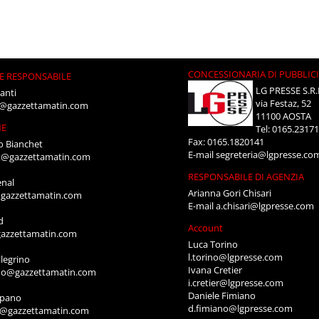
CONCESSIONARIA DI PUBBLIC
E RESPONSABILE
LG PRESSE S.R.
anti
via Festaz, 52
i@gazzettamatin.com
11100 AOSTA
NE
Tel: 0165.2317
Fax: 0165.1820141
o Bianchet
E-mail
segreteria@lgpresse.co
t@gazzettamatin.com
RESPONSABILE DI AGENZIA
enal
Arianna Gori Chisari
gazzettamatin.com
E-mail
a.chisari@lgpresse.com
d
Account
azzettamatin.com
Luca Torino
l.torino@lgpresse.com
legrino
Ivana Cretier
ino@gazzettamatin.com
i.cretier@lgpresse.com
Daniele Fimiano
mpano
d.fimiano@lgpresse.com
o@gazzettamatin.com