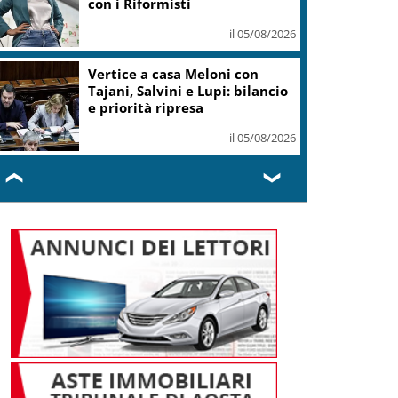
il 05/08/2026
Conti pubblici, Governo
incassa sì su clausola Ue. Lega
ottiene modifica a risoluzione
il 05/08/2026
❮
❯