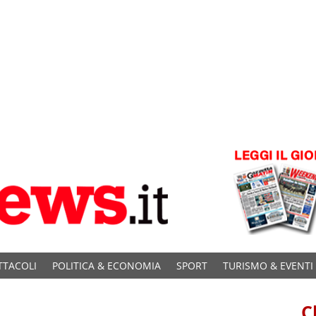
TTACOLI
POLITICA & ECONOMIA
SPORT
TURISMO & EVENTI
C