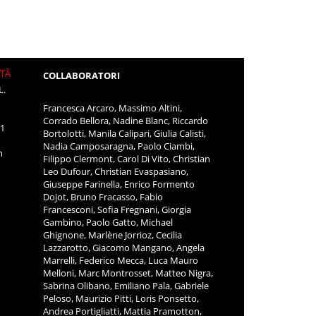
ITÀ
COLLABORATORI
L.
Francesca Arcaro, Massimo Altini,
Corrado Bellora, Nadine Blanc, Riccardo
11
Bortolotti, Manila Calipari, Giulia Calisti,
Nadia Camposaragna, Paolo Ciambi,
m
Filippo Clermont, Carol Di Vito, Christian
Leo Dufour, Christian Evaspasiano,
Giuseppe Farinella, Enrico Formento
Dojot, Bruno Fracasso, Fabio
Francesconi, Sofia Fregnani, Giorgia
Gambino, Paolo Gatto, Michael
Ghignone, Marlène Jorrioz, Cecilia
Lazzarotto, Giacomo Mangano, Angela
Marrelli, Federico Mecca, Luca Mauro
Melloni, Marc Montrosset, Matteo Nigra,
Sabrina Olibano, Emiliano Pala, Gabriele
Peloso, Maurizio Pitti, Loris Ponsetto,
Andrea Portigliatti, Mattia Pramotton,