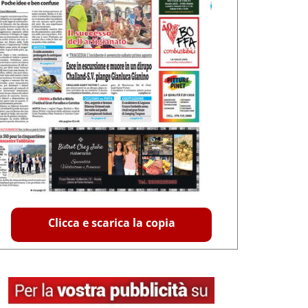
Clicca e scarica la copia