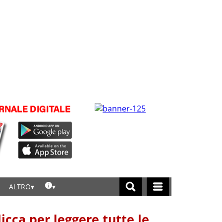
ALTRO
licca per leggere tutte le