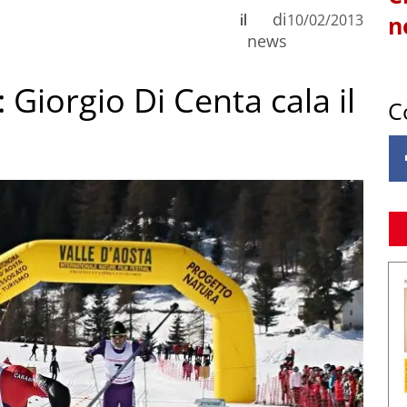
di
il
10/02/2013
n
news
Giorgio Di Centa cala il
C