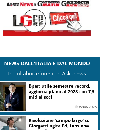
NEWS DALL'ITALIA E DAL MONDO
In collaborazione con Askanews
it: iter Fondo strade Piccoli Comuni
vviato, termini non ancora decorrenti
il 05/08/2026
Banco Bpm, Castagna: Agricole
Italia? Valuteremo, ritengo
fusione molto solida