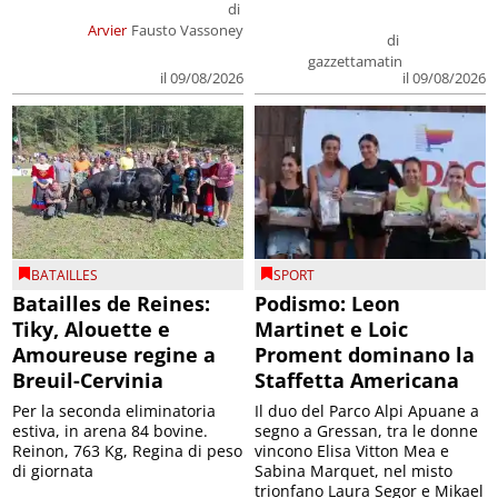
di
Arvier
Fausto Vassoney
di
gazzettamatin
il 09/08/2026
il 09/08/2026
BATAILLES
SPORT
Batailles de Reines:
Podismo: Leon
Tiky, Alouette e
Martinet e Loic
Amoureuse regine a
Proment dominano la
Breuil-Cervinia
Staffetta Americana
Per la seconda eliminatoria
Il duo del Parco Alpi Apuane a
estiva, in arena 84 bovine.
segno a Gressan, tra le donne
Reinon, 763 Kg, Regina di peso
vincono Elisa Vitton Mea e
di giornata
Sabina Marquet, nel misto
trionfano Laura Segor e Mikael