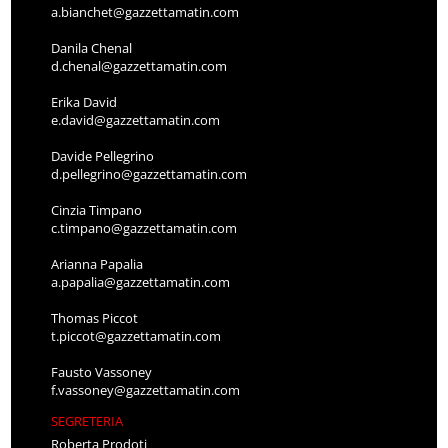
a.bianchet@gazzettamatin.com
Danila Chenal
d.chenal@gazzettamatin.com
Erika David
e.david@gazzettamatin.com
Davide Pellegrino
d.pellegrino@gazzettamatin.com
Cinzia Timpano
c.timpano@gazzettamatin.com
Arianna Papalia
a.papalia@gazzettamatin.com
Thomas Piccot
t.piccot@gazzettamatin.com
Fausto Vassoney
f.vassoney@gazzettamatin.com
SEGRETERIA
Roberta Prodoti