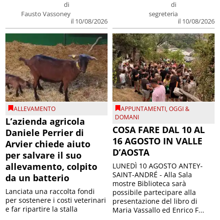
di
di
Fausto Vassoney
segreteria
il 10/08/2026
il 10/08/2026
ALLEVAMENTO
APPUNTAMENTI
,
OGGI &
DOMANI
L’azienda agricola
COSA FARE DAL 10 AL
Daniele Perrier di
16 AGOSTO IN VALLE
Arvier chiede aiuto
D’AOSTA
per salvare il suo
allevamento, colpito
LUNEDÌ 10 AGOSTO ANTEY-
SAINT-ANDRÉ - Alla Sala
da un batterio
mostre Biblioteca sarà
Lanciata una raccolta fondi
possibile partecipare alla
per sostenere i costi veterinari
presentazione del libro di
e far ripartire la stalla
Maria Vassallo ed Enrico F...