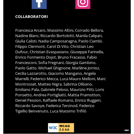
COLLABORATORI
Francesca Arcaro, Massimo Altini, Corrado Bellora,
Nadine Blanc, Riccardo Bortolotti, Manila Calipari,
Giulia Calisti, Nadia Camposaragna, Paolo Ciambi,
Filippo Clermont, Carol Di Vito, Christian Leo
Dufour, Christian Evaspasiano, Giuseppe Farinella,
Enrico Formento Dojot, Bruno Fracasso, Fabio
Francesconi, Sofia Fregnani, Giorgia Gambino,
Paolo Gatto, Michael Ghignone, Marlène Jorrioz,
Cecilia Lazzarotto, Giacomo Mangano, Angela
Marrelli, Federico Mecca, Luca Mauro Melloni, Marc
Montrosset, Matteo Nigra, Sabrina Olibano,
Emiliano Pala, Gabriele Peloso, Maurizio Pitti, Loris
Ponsetto, Andrea Portigliatti, Mattia Pramotton,
Deniel Pession, Raffaele Romano, Enrico Ruggeri,
Riccardo Savoye, Federica Tercinod, Federico
Tigellio Benvenuto, Luca Massimo Trifilò