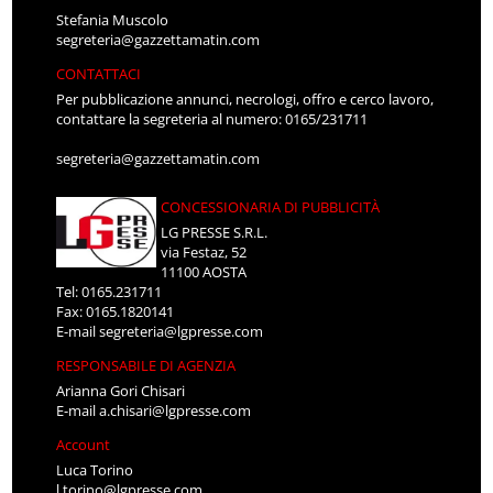
Stefania Muscolo
segreteria@gazzettamatin.com
CONTATTACI
Per pubblicazione annunci, necrologi, offro e cerco lavoro,
contattare la segreteria al numero: 0165/231711
segreteria@gazzettamatin.com
CONCESSIONARIA DI PUBBLICITÀ
LG PRESSE S.R.L.
via Festaz, 52
11100 AOSTA
Tel: 0165.231711
Fax: 0165.1820141
E-mail
segreteria@lgpresse.com
RESPONSABILE DI AGENZIA
Arianna Gori Chisari
E-mail
a.chisari@lgpresse.com
Account
Luca Torino
l.torino@lgpresse.com