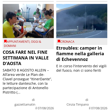
APPUNTAMENTI
,
OGGI &
CRONACA
DOMANI
Etroubles: camper in
COSA FARE NEL FINE
fiamme nella galleria
SETTIMANA IN VALLE
di Echevennoz
D’AOSTA
E in corso l'intervento dei vigili
SABATO 8 AGOSTO ALLEIN –
del fuoco, non ci sono feriti
All’area verde Le Plan-de-
Clavel prosegue “ItinerDante”,
le letture dantesche, con la
partecipazione di Antonello
Pistritto (...
di
di
gazzettamatin
Cinzia Timpano
il 07/08/2026
il 07/08/2026