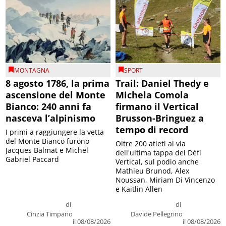
MONTAGNA
SPORT
8 agosto 1786, la prima
Trail: Daniel Thedy e
ascensione del Monte
Michela Comola
Bianco: 240 anni fa
firmano il Vertical
nasceva l’alpinismo
Brusson-Bringuez a
tempo di record
I primi a raggiungere la vetta
del Monte Bianco furono
Oltre 200 atleti al via
Jacques Balmat e Michel
dell'ultima tappa del Défì
Gabriel Paccard
Vertical, sul podio anche
Mathieu Brunod, Alex
Noussan, Miriam Di Vincenzo
e Kaitlin Allen
di
di
Cinzia Timpano
Davide Pellegrino
il 08/08/2026
il 08/08/2026