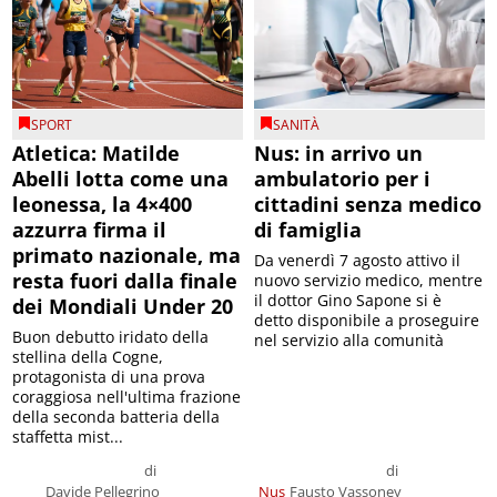
SPORT
SANITÀ
Atletica: Matilde
Nus: in arrivo un
Abelli lotta come una
ambulatorio per i
leonessa, la 4×400
cittadini senza medico
azzurra firma il
di famiglia
primato nazionale, ma
Da venerdì 7 agosto attivo il
resta fuori dalla finale
nuovo servizio medico, mentre
il dottor Gino Sapone si è
dei Mondiali Under 20
detto disponibile a proseguire
Buon debutto iridato della
nel servizio alla comunità
stellina della Cogne,
protagonista di una prova
coraggiosa nell'ultima frazione
della seconda batteria della
staffetta mist...
di
di
Davide Pellegrino
Nus
Fausto Vassoney