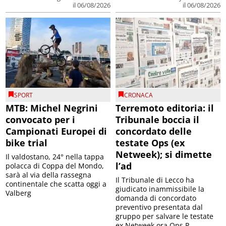
il 06/08/2026
il 06/08/2026
SPORT
CRONACA
MTB: Michel Negrini
Terremoto editoria: il
convocato per i
Tribunale boccia il
Campionati Europei di
concordato delle
bike trial
testate Ops (ex
Netweek); si dimette
Il valdostano, 24° nella tappa
l’ad
polacca di Coppa del Mondo,
sarà al via della rassegna
Il Tribunale di Lecco ha
continentale che scatta oggi a
giudicato inammissibile la
Valberg
domanda di concordato
preventivo presentata dal
gruppo per salvare le testate
ex Netweek ora Ops R...