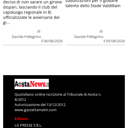
soddisfazioni per il giovane
deciso di non varare un girone
talento dello Stade Valdôtain
dispari, lasciando il club del
capoluogo regionale in B;
ufficializzate le avversarie dei
gi...
di
di
Davide Pellegrino
Davide Pellegrino
il 06/08/2026
il 05/08/2026
Quotidiano online Iscrizione al Tribunale di Aosta n.
8/2012
Autorizzazione del 13/12/2012
www.gazzettamatin.com
Editore
LG PRESSE S.R.L.