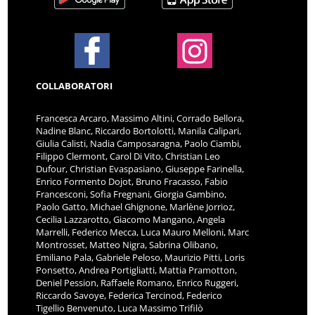
COLLABORATORI
Francesca Arcaro, Massimo Altini, Corrado Bellora,
Nadine Blanc, Riccardo Bortolotti, Manila Calipari,
Giulia Calisti, Nadia Camposaragna, Paolo Ciambi,
Filippo Clermont, Carol Di Vito, Christian Leo
Dufour, Christian Evaspasiano, Giuseppe Farinella,
Enrico Formento Dojot, Bruno Fracasso, Fabio
Francesconi, Sofia Fregnani, Giorgia Gambino,
Paolo Gatto, Michael Ghignone, Marlène Jorrioz,
Cecilia Lazzarotto, Giacomo Mangano, Angela
Marrelli, Federico Mecca, Luca Mauro Melloni, Marc
Montrosset, Matteo Nigra, Sabrina Olibano,
Emiliano Pala, Gabriele Peloso, Maurizio Pitti, Loris
Ponsetto, Andrea Portigliatti, Mattia Pramotton,
Deniel Pession, Raffaele Romano, Enrico Ruggeri,
Riccardo Savoye, Federica Tercinod, Federico
Tigellio Benvenuto, Luca Massimo Trifilò