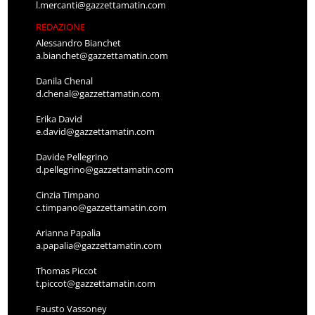
l.mercanti@gazzettamatin.com
REDAZIONE
Alessandro Bianchet
a.bianchet@gazzettamatin.com
Danila Chenal
d.chenal@gazzettamatin.com
Erika David
e.david@gazzettamatin.com
Davide Pellegrino
d.pellegrino@gazzettamatin.com
Cinzia Timpano
c.timpano@gazzettamatin.com
Arianna Papalia
a.papalia@gazzettamatin.com
Thomas Piccot
t.piccot@gazzettamatin.com
Fausto Vassoney