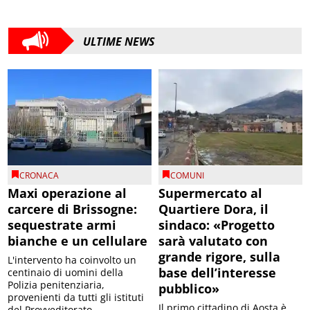
ULTIME NEWS
CRONACA
COMUNI
Maxi operazione al
Supermercato al
carcere di Brissogne:
Quartiere Dora, il
sequestrate armi
sindaco: «Progetto
bianche e un cellulare
sarà valutato con
grande rigore, sulla
L'intervento ha coinvolto un
base dell’interesse
centinaio di uomini della
Polizia penitenziaria,
pubblico»
provenienti da tutti gli istituti
Il primo cittadino di Aosta è
del Provveditorato