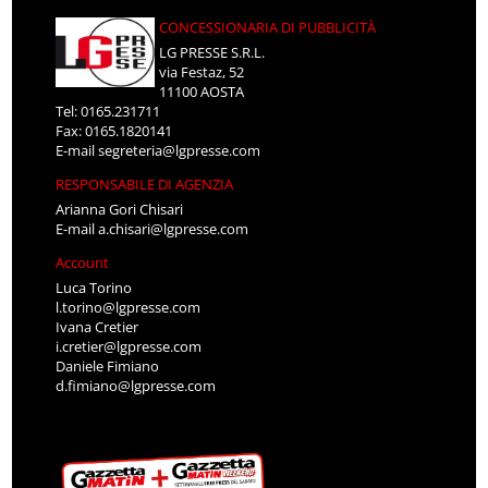
CONCESSIONARIA DI PUBBLICITÀ
LG PRESSE S.R.L.
via Festaz, 52
11100 AOSTA
Tel: 0165.231711
Fax: 0165.1820141
E-mail
segreteria@lgpresse.com
RESPONSABILE DI AGENZIA
Arianna Gori Chisari
E-mail
a.chisari@lgpresse.com
Account
Luca Torino
l.torino@lgpresse.com
Ivana Cretier
i.cretier@lgpresse.com
Daniele Fimiano
d.fimiano@lgpresse.com