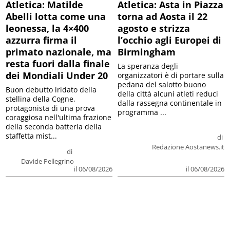
Atletica: Matilde
Atletica: Asta in Piazza
Abelli lotta come una
torna ad Aosta il 22
leonessa, la 4×400
agosto e strizza
azzurra firma il
l’occhio agli Europei di
primato nazionale, ma
Birmingham
resta fuori dalla finale
La speranza degli
dei Mondiali Under 20
organizzatori è di portare sulla
pedana del salotto buono
Buon debutto iridato della
della città alcuni atleti reduci
stellina della Cogne,
dalla rassegna continentale in
protagonista di una prova
programma ...
coraggiosa nell'ultima frazione
della seconda batteria della
staffetta mist...
di
Redazione Aostanews.it
di
Davide Pellegrino
il 06/08/2026
il 06/08/2026