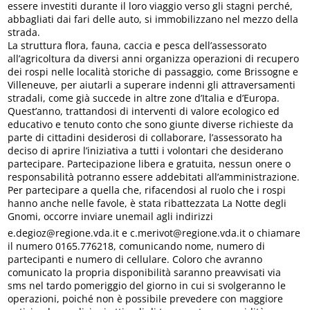
essere investiti durante il loro viaggio verso gli stagni perché,
abbagliati dai fari delle auto, si immobilizzano nel mezzo della
strada.
La struttura flora, fauna, caccia e pesca dell’assessorato
all’agricoltura da diversi anni organizza operazioni di recupero
dei rospi nelle località storiche di passaggio, come Brissogne e
Villeneuve, per aiutarli a superare indenni gli attraversamenti
stradali, come già succede in altre zone d’Italia e d’Europa.
Quest’anno, trattandosi di interventi di valore ecologico ed
educativo e tenuto conto che sono giunte diverse richieste da
parte di cittadini desiderosi di collaborare, l’assessorato ha
deciso di aprire l’iniziativa a tutti i volontari che desiderano
partecipare. Partecipazione libera e gratuita, nessun onere o
responsabilità potranno essere addebitati all’amministrazione.
Per partecipare a quella che, rifacendosi al ruolo che i rospi
hanno anche nelle favole, è stata ribattezzata La Notte degli
Gnomi, occorre inviare unemail agli indirizzi
e.degioz@regione.vda.it e c.merivot@regione.vda.it o chiamare
il numero 0165.776218, comunicando nome, numero di
partecipanti e numero di cellulare. Coloro che avranno
comunicato la propria disponibilità saranno preavvisati via
sms nel tardo pomeriggio del giorno in cui si svolgeranno le
operazioni, poiché non è possibile prevedere con maggiore