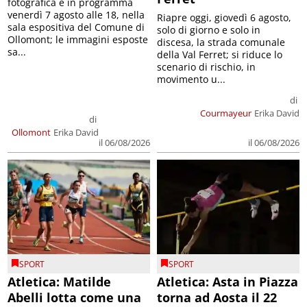
fotografica è in programma
venerdì 7 agosto alle 18, nella
Riapre oggi, giovedì 6 agosto,
sala espositiva del Comune di
solo di giorno e solo in
Ollomont; le immagini esposte
discesa, la strada comunale
sa...
della Val Ferret; si riduce lo
scenario di rischio, in
movimento u...
di
Courmayeur
Erika David
di
Ollomont
Erika David
il 06/08/2026
il 06/08/2026
SPORT
SPORT
Atletica: Matilde
Atletica: Asta in Piazza
Abelli lotta come una
torna ad Aosta il 22