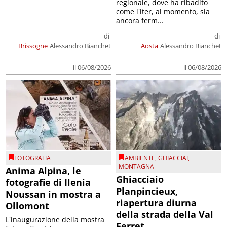
regionale, dove ha ribadito
come l'iter, al momento, sia
ancora ferm...
di
di
Brissogne
Alessandro Bianchet
Aosta
Alessandro Bianchet
il 06/08/2026
il 06/08/2026
FOTOGRAFIA
AMBIENTE
,
GHIACCIAI
,
MONTAGNA
Anima Alpina, le
Ghiacciaio
fotografie di Ilenia
Planpincieux,
Noussan in mostra a
riapertura diurna
Ollomont
della strada della Val
L'inaugurazione della mostra
Ferret