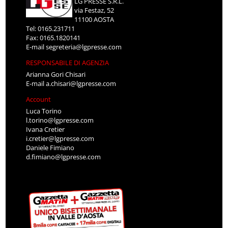
LG PRESSE S.R.L.
via Festaz, 52
11100 AOSTA
Tel: 0165.231711
Fax: 0165.1820141
E-mail
segreteria@lgpresse.com
RESPONSABILE DI AGENZIA
Arianna Gori Chisari
E-mail
a.chisari@lgpresse.com
Account
Luca Torino
l.torino@lgpresse.com
Ivana Cretier
i.cretier@lgpresse.com
Daniele Fimiano
d.fimiano@lgpresse.com