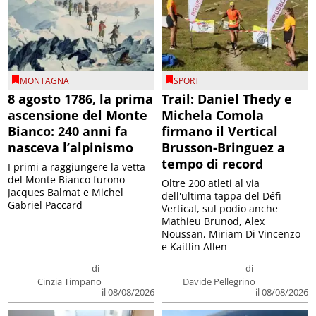
MONTAGNA
SPORT
8 agosto 1786, la prima
Trail: Daniel Thedy e
ascensione del Monte
Michela Comola
Bianco: 240 anni fa
firmano il Vertical
nasceva l’alpinismo
Brusson-Bringuez a
tempo di record
I primi a raggiungere la vetta
del Monte Bianco furono
Oltre 200 atleti al via
Jacques Balmat e Michel
dell'ultima tappa del Défì
Gabriel Paccard
Vertical, sul podio anche
Mathieu Brunod, Alex
Noussan, Miriam Di Vincenzo
e Kaitlin Allen
di
di
Cinzia Timpano
Davide Pellegrino
il 08/08/2026
il 08/08/2026