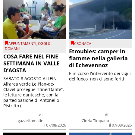
APPUNTAMENTI
,
OGGI &
CRONACA
DOMANI
Etroubles: camper in
COSA FARE NEL FINE
fiamme nella galleria
SETTIMANA IN VALLE
di Echevennoz
D’AOSTA
E in corso l'intervento dei vigili
SABATO 8 AGOSTO ALLEIN –
del fuoco, non ci sono feriti
All’area verde Le Plan-de-
Clavel prosegue “ItinerDante”,
le letture dantesche, con la
partecipazione di Antonello
Pistritto (...
di
di
gazzettamatin
Cinzia Timpano
il 07/08/2026
il 07/08/2026