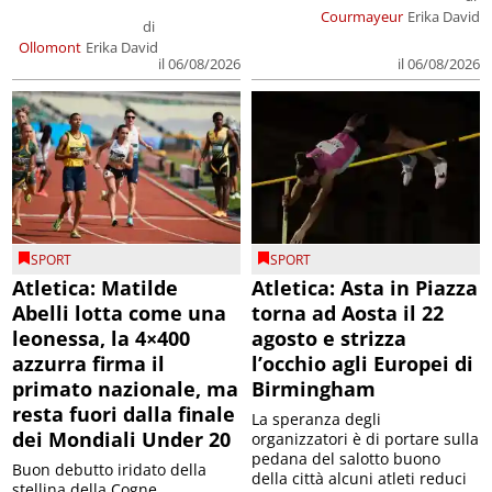
Courmayeur
Erika David
di
Ollomont
Erika David
il 06/08/2026
il 06/08/2026
SPORT
SPORT
Atletica: Matilde
Atletica: Asta in Piazza
Abelli lotta come una
torna ad Aosta il 22
leonessa, la 4×400
agosto e strizza
azzurra firma il
l’occhio agli Europei di
primato nazionale, ma
Birmingham
resta fuori dalla finale
La speranza degli
dei Mondiali Under 20
organizzatori è di portare sulla
pedana del salotto buono
Buon debutto iridato della
della città alcuni atleti reduci
stellina della Cogne,