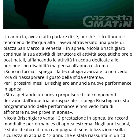
Un anno fa, aveva fatto parlare di sé, perchè – sfruttando il
fenomeno dell’acqua alta – aveva attraversato una parte di
piazza San Marco, a Venezia – in apnea. Nicola Brischigiaro
continua la sua attività di istruttore di attività acquatiche pre e
post natali, affiancando le attività in acqua dedicate alle
persone con disabilità ma pensa all’apnea estrema.
«Sono in forma – spiega – la tecnologia avanza e io non vedo
l’ora di riassaporare il gusto della sfida estrema».
Per i prossimi mesi, Brischigiaro annuncia nuove performance
in apnea.
«Sto aspettando un nuovo propulsore i cui componenti
derivano dall’industria aerospaziale – spiega Brischigiaro, sto
programmando delle performance e non vedo l’ora di
affrontare nuove prove in apnea».
Nicola Brischigiaro vanta 13 prestazione in apnea, tra record
mondiali e performances di apnea estrema. Negli anni scorsi,
è stato ideatore di una campagna di sensibilizzazione sulla
sicurezza in acqua 0-12 anni, che è stata riassunta in un cd