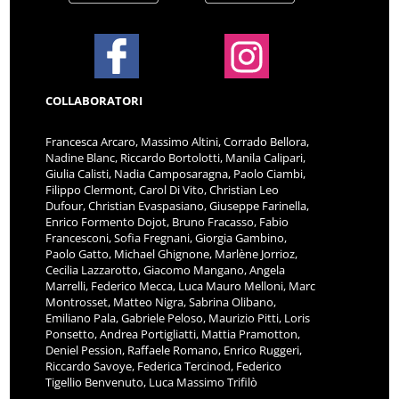
COLLABORATORI
Francesca Arcaro, Massimo Altini, Corrado Bellora,
Nadine Blanc, Riccardo Bortolotti, Manila Calipari,
Giulia Calisti, Nadia Camposaragna, Paolo Ciambi,
Filippo Clermont, Carol Di Vito, Christian Leo
Dufour, Christian Evaspasiano, Giuseppe Farinella,
Enrico Formento Dojot, Bruno Fracasso, Fabio
Francesconi, Sofia Fregnani, Giorgia Gambino,
Paolo Gatto, Michael Ghignone, Marlène Jorrioz,
Cecilia Lazzarotto, Giacomo Mangano, Angela
Marrelli, Federico Mecca, Luca Mauro Melloni, Marc
Montrosset, Matteo Nigra, Sabrina Olibano,
Emiliano Pala, Gabriele Peloso, Maurizio Pitti, Loris
Ponsetto, Andrea Portigliatti, Mattia Pramotton,
Deniel Pession, Raffaele Romano, Enrico Ruggeri,
Riccardo Savoye, Federica Tercinod, Federico
Tigellio Benvenuto, Luca Massimo Trifilò