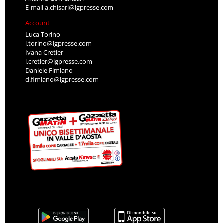
E-mail
a.chisari@lgpresse.com
Account
Luca Torino
l.torino@lgpresse.com
Ivana Cretier
i.cretier@lgpresse.com
Daniele Fimiano
d.fimiano@lgpresse.com