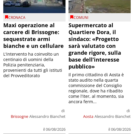
CRONACA
COMUNI
Maxi operazione al
Supermercato al
carcere di Brissogne:
Quartiere Dora, il
sequestrate armi
sindaco: «Progetto
bianche e un cellulare
sarà valutato con
grande rigore, sulla
L'intervento ha coinvolto un
base dell’interesse
centinaio di uomini della
Polizia penitenziaria,
pubblico»
provenienti da tutti gli istituti
Il primo cittadino di Aosta è
del Provveditorato
stato audito nella quarta
commissione del Consiglio
regionale, dove ha ribadito
come l'iter, al momento, sia
ancora ferm...
di
di
Brissogne
Alessandro Bianchet
Aosta
Alessandro Bianchet
il 06/08/2026
il 06/08/2026