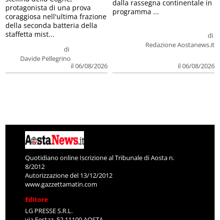
dalla rassegna continentale in
protagonista di una prova
programma ...
coraggiosa nell'ultima frazione
della seconda batteria della
staffetta mist...
di
Redazione Aostanews.it
di
Davide Pellegrino
il 06/08/2026
il 06/08/2026
Quotidiano online Iscrizione al Tribunale di Aosta n.
8/2012
Autorizzazione del 13/12/2012
www.gazzettamatin.com
Editore
LG PRESSE S.R.L.
via Festaz, 52 11100 AOSTA