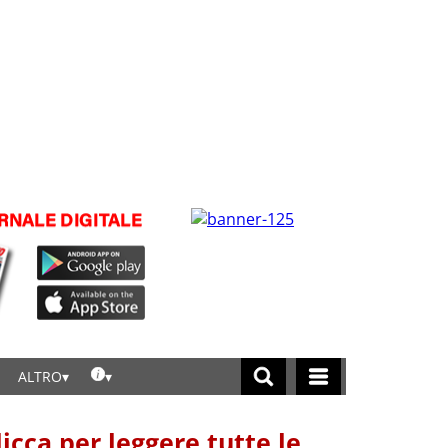
ALTRO
licca per leggere tutte le