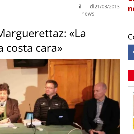
di
il
21/03/2013
n
news
Marguerettaz: «La
C
a costa cara»