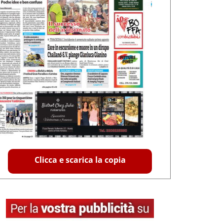
Clicca e scarica la copia