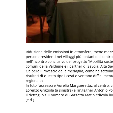
Riduzione delle emissioni in atmosfera, meno mezzi i
persone residenti nei villaggi più lontani dal centro
nell’incontro conclusivo del progetto “Mobilità sost
comuni della Valdigne e i partner di Savoia, Alta Sav
C’è però il rovescio della medaglia, come ha sottoli
risultati di questo tipo i costi diventano difficilme
regionale».
In foto l’assessore Aurelio Marguerettaz al centro, c
Lorenzo Graziola (a sinistra) e l’ingegner Antonio Po
Il dettaglio sul numero di Gazzetta Matin edicola l
(e.d.)