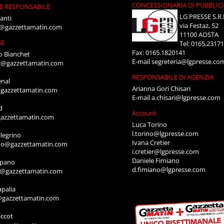
CONCESSIONARIA DI PUBBLIC
E RESPONSABILE
LG PRESSE S.R.
anti
via Festaz, 52
i@gazzettamatin.com
11100 AOSTA
NE
Tel: 0165.2317
Fax: 0165.1820141
o Bianchet
E-mail
segreteria@lgpresse.co
t@gazzettamatin.com
RESPONSABILE DI AGENZIA
enal
Arianna Gori Chisari
gazzettamatin.com
E-mail
a.chisari@lgpresse.com
d
Account
azzettamatin.com
Luca Torino
l.torino@lgpresse.com
legrino
Ivana Cretier
ino@gazzettamatin.com
i.cretier@lgpresse.com
Daniele Fimiano
mpano
d.fimiano@lgpresse.com
o@gazzettamatin.com
apalia
@gazzettamatin.com
ccot