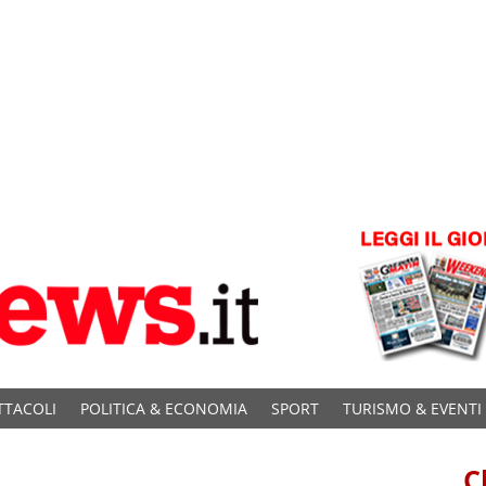
TTACOLI
POLITICA & ECONOMIA
SPORT
TURISMO & EVENTI
C