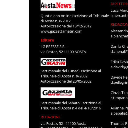
DIRETTOR
Luca Merc
l.mercant
Quotidiano online Iscrizione al Tribunale
di Aosta n. 8/2012
REDAZIO
Autorizzazione del 13/12/2012
Alessandr
www.gazzettamatin.com
a.bianche
Editore
Danila Ch
LG PRESSE S.R.L.
d.chenal@
via Festaz, 52 11100 AOSTA
Erika Davi
e.david@g
Settimanale del Lunedì. Iscrizione al
Tribunale di Aosta n. 9/2002
Davide Pel
Autorizzazione del 20/05/2002
d.pellegr
Cinzia Ti
c.timpan
Settimanale del Sabato. Iscrizione al
Tribunale di Aosta n.4 del 4/10/2016
Arianna P
a.papalia
REDAZIONE
via Festaz, 52 - 11100 Aosta
Thomas Pi