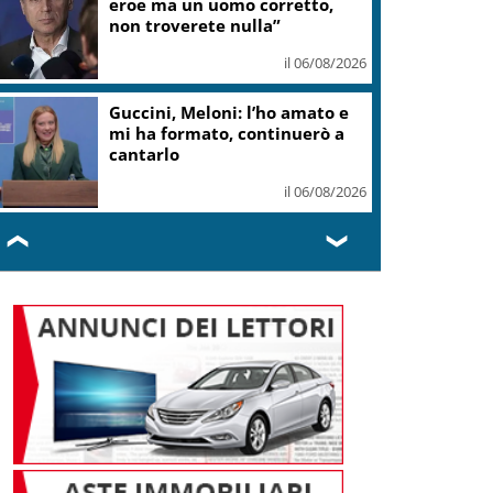
teatro Volterra
il 06/08/2026
Valle d’Aosta, torna la festa
del lardo di Arnad: c’è anche il
gelato
il 06/08/2026
❮
❯