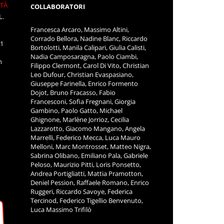
ITÀ
COLLABORATORI
L.
Francesca Arcaro, Massimo Altini,
Corrado Bellora, Nadine Blanc, Riccardo
11
Bortolotti, Manila Calipari, Giulia Calisti,
Nadia Camposaragna, Paolo Ciambi,
m
Filippo Clermont, Carol Di Vito, Christian
Leo Dufour, Christian Evaspasiano,
Giuseppe Farinella, Enrico Formento
Dojot, Bruno Fracasso, Fabio
Francesconi, Sofia Fregnani, Giorgia
Gambino, Paolo Gatto, Michael
Ghignone, Marlène Jorrioz, Cecilia
Lazzarotto, Giacomo Mangano, Angela
Marrelli, Federico Mecca, Luca Mauro
Melloni, Marc Montrosset, Matteo Nigra,
Sabrina Olibano, Emiliano Pala, Gabriele
Peloso, Maurizio Pitti, Loris Ponsetto,
Andrea Portigliatti, Mattia Pramotton,
Deniel Pession, Raffaele Romano, Enrico
Ruggeri, Riccardo Savoye, Federica
Tercinod, Federico Tigellio Benvenuto,
Luca Massimo Trifilò