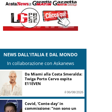
NEWS DALL'ITALIA E DAL MONDO
In collaborazione con Askanews
Sogin: in 2025 utile balza oltre
2,5 mln, decommissioning al
47,7%
il 06/08/2026
“Una notte di Casanova” di
Migliorini chiude Festival