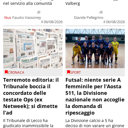
nel servizio alla comunità
Valberg
di
di
Nus
Fausto Vassoney
Davide Pellegrino
il 06/08/2026
il 06/08/2026
CRONACA
SPORT
Terremoto editoria: il
Futsal: niente serie A
Tribunale boccia il
femminile per l’Aosta
concordato delle
511, la Divisione
testate Ops (ex
nazionale non accoglie
Netweek); si dimette
la domanda di
l’ad
ripescaggio
Il Tribunale di Lecco ha
La Divisione calcio a 5 ha
giudicato inammissibile la
deciso di non varare un girone