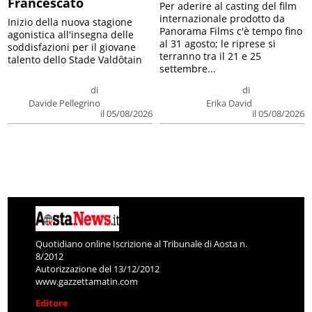
Francescato
Per aderire al casting del film
internazionale prodotto da
Inizio della nuova stagione
Panorama Films c'è tempo fino
agonistica all'insegna delle
al 31 agosto; le riprese si
soddisfazioni per il giovane
terranno tra il 21 e 25
talento dello Stade Valdôtain
settembre...
di
di
Davide Pellegrino
Erika David
il 05/08/2026
il 05/08/2026
Quotidiano online Iscrizione al Tribunale di Aosta n.
8/2012
Autorizzazione del 13/12/2012
www.gazzettamatin.com
Editore