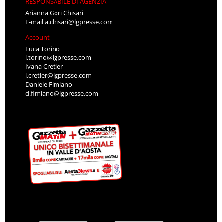
RESPONSABILE DI AGENZIA
Arianna Gori Chisari
E-mail
a.chisari@lgpresse.com
Account
Luca Torino
l.torino@lgpresse.com
Ivana Cretier
i.cretier@lgpresse.com
Daniele Fimiano
d.fimiano@lgpresse.com