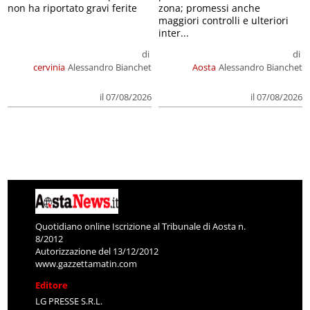
non ha riportato gravi ferite
zona; promessi anche
maggiori controlli e ulteriori
inter...
di
di
cervinia
Alessandro Bianchet
Aosta
Alessandro Bianchet
il 07/08/2026
il 07/08/2026
Quotidiano online Iscrizione al Tribunale di Aosta n.
8/2012
Autorizzazione del 13/12/2012
www.gazzettamatin.com
Editore
LG PRESSE S.R.L.