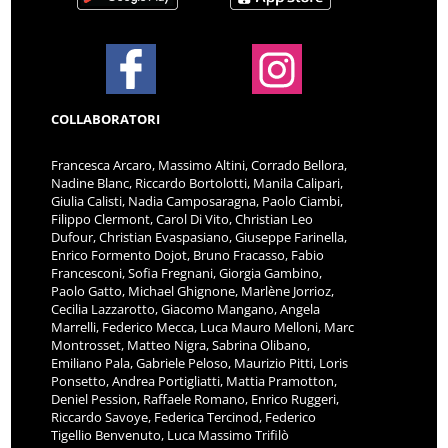
COLLABORATORI
Francesca Arcaro, Massimo Altini, Corrado Bellora,
Nadine Blanc, Riccardo Bortolotti, Manila Calipari,
Giulia Calisti, Nadia Camposaragna, Paolo Ciambi,
Filippo Clermont, Carol Di Vito, Christian Leo
Dufour, Christian Evaspasiano, Giuseppe Farinella,
Enrico Formento Dojot, Bruno Fracasso, Fabio
Francesconi, Sofia Fregnani, Giorgia Gambino,
Paolo Gatto, Michael Ghignone, Marlène Jorrioz,
Cecilia Lazzarotto, Giacomo Mangano, Angela
Marrelli, Federico Mecca, Luca Mauro Melloni, Marc
Montrosset, Matteo Nigra, Sabrina Olibano,
Emiliano Pala, Gabriele Peloso, Maurizio Pitti, Loris
Ponsetto, Andrea Portigliatti, Mattia Pramotton,
Deniel Pession, Raffaele Romano, Enrico Ruggeri,
Riccardo Savoye, Federica Tercinod, Federico
Tigellio Benvenuto, Luca Massimo Trifilò