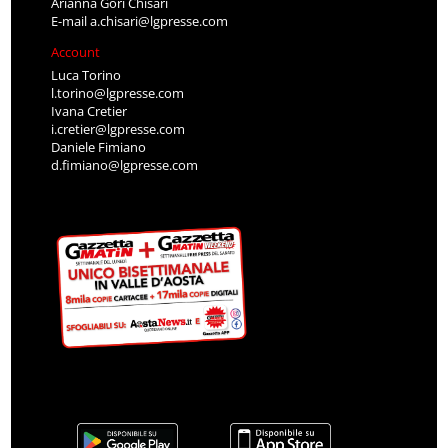
Arianna Gori Chisari
E-mail
a.chisari@lgpresse.com
Account
Luca Torino
l.torino@lgpresse.com
Ivana Cretier
i.cretier@lgpresse.com
Daniele Fimiano
d.fimiano@lgpresse.com