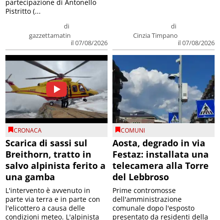
partecipazione di Antonello
Pistritto (...
di
di
gazzettamatin
Cinzia Timpano
il 07/08/2026
il 07/08/2026
CRONACA
COMUNI
Scarica di sassi sul
Aosta, degrado in via
Breithorn, tratto in
Festaz: installata una
salvo alpinista ferito a
telecamera alla Torre
una gamba
del Lebbroso
L'intervento è avvenuto in
Prime contromosse
parte via terra e in parte con
dell'amministrazione
l'elicottero a causa delle
comunale dopo l'esposto
condizioni meteo. L'alpinista
presentato da residenti della