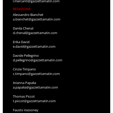
l.mercanti@gazzettamatin.com
REDAZIONE
Alessandro Bianchet
a.bianchet@gazzettamatin.com
Danila Chenal
d.chenal@gazzettamatin.com
Erika David
e.david@gazzettamatin.com
Davide Pellegrino
d.pellegrino@gazzettamatin.com
Cinzia Timpano
c.timpano@gazzettamatin.com
Arianna Papalia
a.papalia@gazzettamatin.com
Thomas Piccot
t.piccot@gazzettamatin.com
Fausto Vassoney