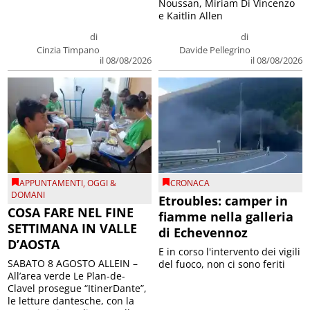
Noussan, Miriam Di Vincenzo
e Kaitlin Allen
di
di
Cinzia Timpano
Davide Pellegrino
il 08/08/2026
il 08/08/2026
APPUNTAMENTI
,
OGGI &
CRONACA
DOMANI
Etroubles: camper in
COSA FARE NEL FINE
fiamme nella galleria
SETTIMANA IN VALLE
di Echevennoz
D’AOSTA
E in corso l'intervento dei vigili
SABATO 8 AGOSTO ALLEIN –
del fuoco, non ci sono feriti
All’area verde Le Plan-de-
Clavel prosegue “ItinerDante”,
le letture dantesche, con la