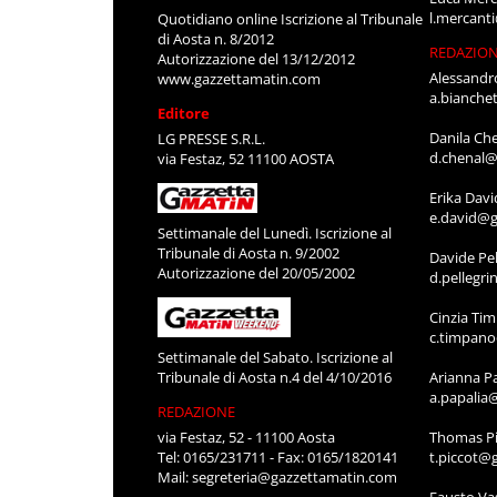
l.mercant
Quotidiano online Iscrizione al Tribunale
di Aosta n. 8/2012
REDAZIO
Autorizzazione del 13/12/2012
Alessandr
www.gazzettamatin.com
a.bianche
Editore
Danila Ch
LG PRESSE S.R.L.
d.chenal@
via Festaz, 52 11100 AOSTA
Erika Davi
e.david@g
Settimanale del Lunedì. Iscrizione al
Tribunale di Aosta n. 9/2002
Davide Pel
Autorizzazione del 20/05/2002
d.pellegr
Cinzia Ti
c.timpan
Settimanale del Sabato. Iscrizione al
Tribunale di Aosta n.4 del 4/10/2016
Arianna P
a.papalia
REDAZIONE
via Festaz, 52 - 11100 Aosta
Thomas Pi
Tel: 0165/231711 - Fax: 0165/1820141
t.piccot@
Mail:
segreteria@gazzettamatin.com