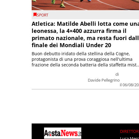
SPORT
Atletica: Matilde Abelli lotta come un
leonessa, la 4×400 azzurra firma il
primato nazionale, ma resta fuori dal
finale dei Mondiali Under 20
Buon debutto iridato della stellina della Cogne,
protagonista di una prova coraggiosa nell'ultima
frazione della seconda batteria della staffetta mist..
di
Davide Pellegrino
il 06/08/2
DIRETTOR
Luca Merc