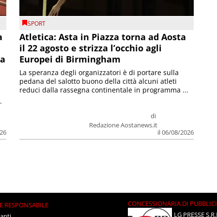
SPORT
a
Atletica: Asta in Piazza torna ad Aosta
il 22 agosto e strizza l’occhio agli
la
Europei di Birmingham
La speranza degli organizzatori è di portare sulla
pedana del salotto buono della città alcuni atleti
reduci dalla rassegna continentale in programma ...
.
di
Redazione Aostanews.it
026
il 06/08/2026
CONCESSIONARIA DI PUBBLIC
E RESPONSABILE
LG PRESSE S.R.
anti