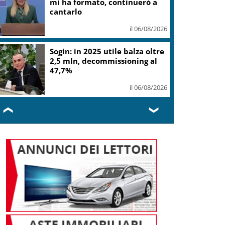
gelato
il 06/08/2026
L.elettorale, tornano
malumori su alternanza,
donne Fi chiedono quote vere
il 06/08/2026
❮
❯