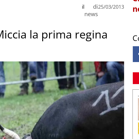
di
il
25/03/2013
n
news
Miccia la prima regina
C