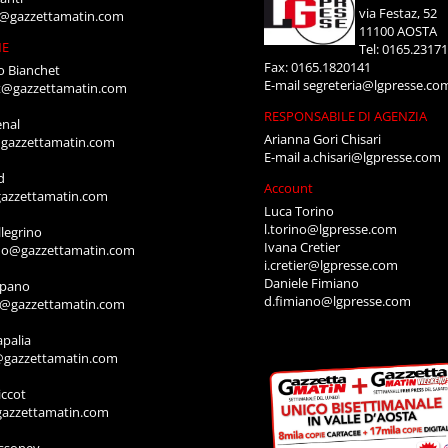
via Festaz, 52
i@gazzettamatin.com
11100 AOSTA
NE
Tel: 0165.2317
Fax: 0165.1820141
o Bianchet
E-mail
segreteria@lgpresse.co
t@gazzettamatin.com
RESPONSABILE DI AGENZIA
enal
Arianna Gori Chisari
gazzettamatin.com
E-mail
a.chisari@lgpresse.com
d
Account
azzettamatin.com
Luca Torino
l.torino@lgpresse.com
legrino
Ivana Cretier
ino@gazzettamatin.com
i.cretier@lgpresse.com
Daniele Fimiano
mpano
d.fimiano@lgpresse.com
o@gazzettamatin.com
apalia
@gazzettamatin.com
ccot
gazzettamatin.com