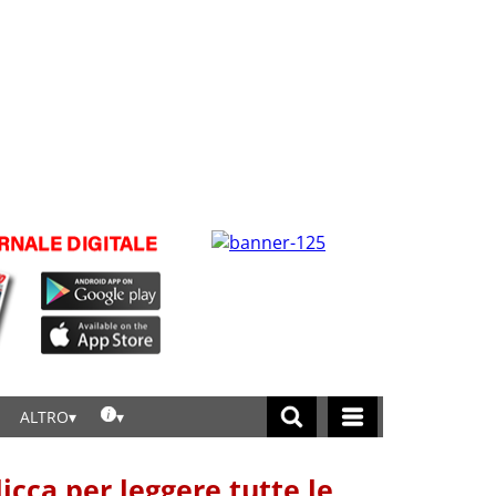
ALTRO
licca per leggere tutte le