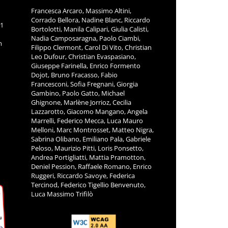
Francesca Arcaro, Massimo Altini,
Corrado Bellora, Nadine Blanc, Riccardo
11
Bortolotti, Manila Calipari, Giulia Calisti,
Nadia Camposaragna, Paolo Ciambi,
m
Filippo Clermont, Carol Di Vito, Christian
Leo Dufour, Christian Evaspasiano,
Giuseppe Farinella, Enrico Formento
Dojot, Bruno Fracasso, Fabio
Francesconi, Sofia Fregnani, Giorgia
Gambino, Paolo Gatto, Michael
Ghignone, Marlène Jorrioz, Cecilia
Lazzarotto, Giacomo Mangano, Angela
Marrelli, Federico Mecca, Luca Mauro
Melloni, Marc Montrosset, Matteo Nigra,
Sabrina Olibano, Emiliano Pala, Gabriele
Peloso, Maurizio Pitti, Loris Ponsetto,
Andrea Portigliatti, Mattia Pramotton,
Deniel Pession, Raffaele Romano, Enrico
Ruggeri, Riccardo Savoye, Federica
Tercinod, Federico Tigellio Benvenuto,
Luca Massimo Trifilò