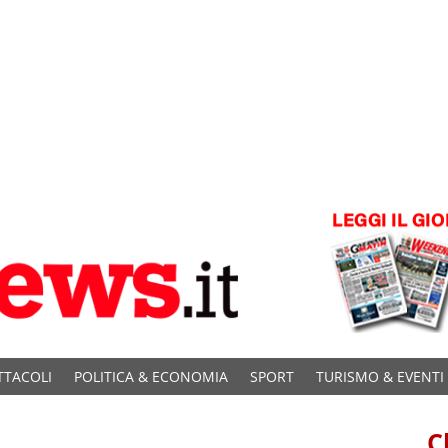
TTACOLI
POLITICA & ECONOMIA
SPORT
TURISMO & EVENTI
C