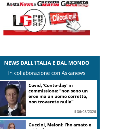
NEWS DALL'ITALIA E DAL MONDO
In collaborazione con Askanews
“Una notte di Casanova” di
Migliorini chiude Festival
teatro Volterra
il 06/08/2026
Valle d’Aosta, torna la festa
del lardo di Arnad: c’è anche il