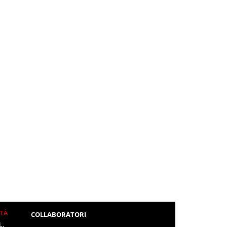
ITÀ
COLLABORATORI
L.