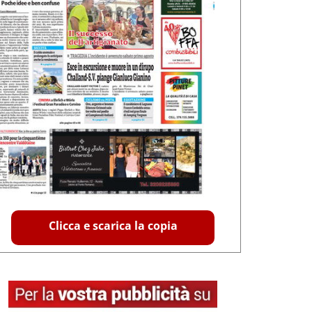
Clicca e scarica la copia