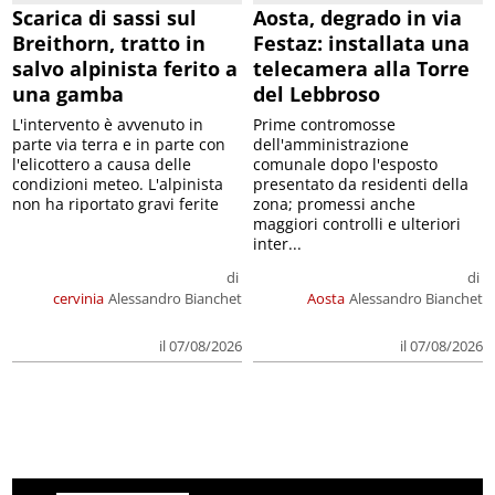
Scarica di sassi sul
Aosta, degrado in via
Breithorn, tratto in
Festaz: installata una
salvo alpinista ferito a
telecamera alla Torre
una gamba
del Lebbroso
L'intervento è avvenuto in
Prime contromosse
parte via terra e in parte con
dell'amministrazione
l'elicottero a causa delle
comunale dopo l'esposto
condizioni meteo. L'alpinista
presentato da residenti della
non ha riportato gravi ferite
zona; promessi anche
maggiori controlli e ulteriori
inter...
di
di
cervinia
Alessandro Bianchet
Aosta
Alessandro Bianchet
il 07/08/2026
il 07/08/2026