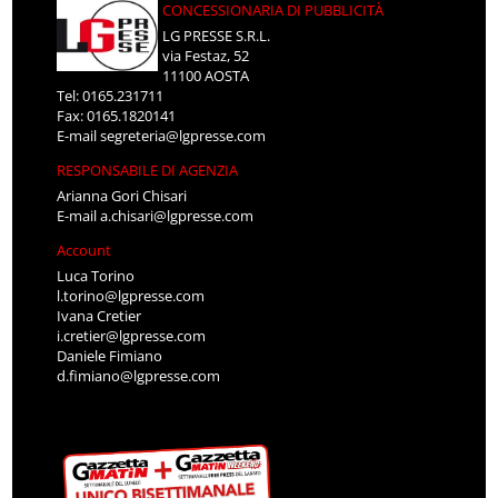
CONCESSIONARIA DI PUBBLICITÀ
LG PRESSE S.R.L.
via Festaz, 52
11100 AOSTA
Tel: 0165.231711
Fax: 0165.1820141
E-mail
segreteria@lgpresse.com
RESPONSABILE DI AGENZIA
Arianna Gori Chisari
E-mail
a.chisari@lgpresse.com
Account
Luca Torino
l.torino@lgpresse.com
Ivana Cretier
i.cretier@lgpresse.com
Daniele Fimiano
d.fimiano@lgpresse.com