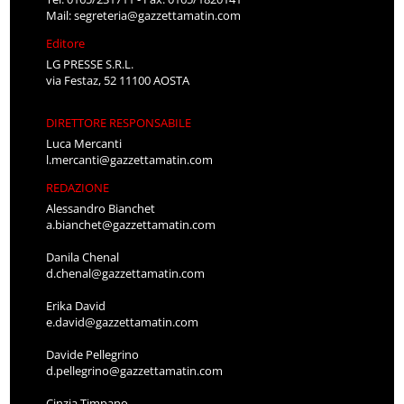
Mail:
segreteria@gazzettamatin.com
Editore
LG PRESSE S.R.L.
via Festaz, 52 11100 AOSTA
DIRETTORE RESPONSABILE
Luca Mercanti
l.mercanti@gazzettamatin.com
REDAZIONE
Alessandro Bianchet
a.bianchet@gazzettamatin.com
Danila Chenal
d.chenal@gazzettamatin.com
Erika David
e.david@gazzettamatin.com
Davide Pellegrino
d.pellegrino@gazzettamatin.com
Cinzia Timpano