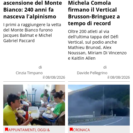
ascensione del Monte
Michela Comola
Bianco: 240 anni fa
firmano il Vertical
nasceva l’alpinismo
Brusson-Bringuez a
tempo di record
I primi a raggiungere la vetta
del Monte Bianco furono
Oltre 200 atleti al via
Jacques Balmat e Michel
dell'ultima tappa del Défì
Gabriel Paccard
Vertical, sul podio anche
Mathieu Brunod, Alex
Noussan, Miriam Di Vincenzo
e Kaitlin Allen
di
di
Cinzia Timpano
Davide Pellegrino
il 08/08/2026
il 08/08/2026
APPUNTAMENTI
,
OGGI &
CRONACA