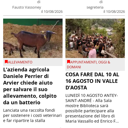
di
di
Fausto Vassoney
segreteria
il 10/08/2026
il 10/08/2026
ALLEVAMENTO
APPUNTAMENTI
,
OGGI &
DOMANI
L’azienda agricola
COSA FARE DAL 10 AL
Daniele Perrier di
16 AGOSTO IN VALLE
Arvier chiede aiuto
D’AOSTA
per salvare il suo
allevamento, colpito
LUNEDÌ 10 AGOSTO ANTEY-
SAINT-ANDRÉ - Alla Sala
da un batterio
mostre Biblioteca sarà
Lanciata una raccolta fondi
possibile partecipare alla
per sostenere i costi veterinari
presentazione del libro di
e far ripartire la stalla
Maria Vassallo ed Enrico F...