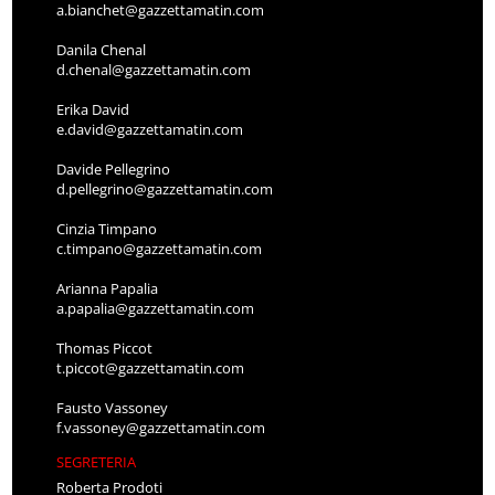
a.bianchet@gazzettamatin.com
Danila Chenal
d.chenal@gazzettamatin.com
Erika David
e.david@gazzettamatin.com
Davide Pellegrino
d.pellegrino@gazzettamatin.com
Cinzia Timpano
c.timpano@gazzettamatin.com
Arianna Papalia
a.papalia@gazzettamatin.com
Thomas Piccot
t.piccot@gazzettamatin.com
Fausto Vassoney
f.vassoney@gazzettamatin.com
SEGRETERIA
Roberta Prodoti