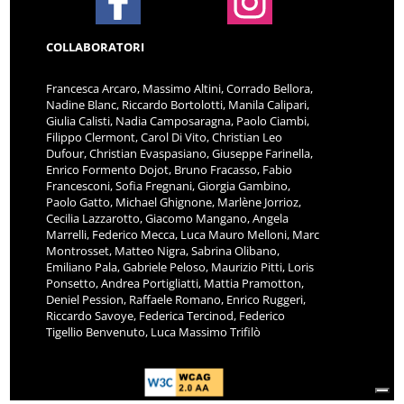
COLLABORATORI
Francesca Arcaro, Massimo Altini, Corrado Bellora,
Nadine Blanc, Riccardo Bortolotti, Manila Calipari,
Giulia Calisti, Nadia Camposaragna, Paolo Ciambi,
Filippo Clermont, Carol Di Vito, Christian Leo
Dufour, Christian Evaspasiano, Giuseppe Farinella,
Enrico Formento Dojot, Bruno Fracasso, Fabio
Francesconi, Sofia Fregnani, Giorgia Gambino,
Paolo Gatto, Michael Ghignone, Marlène Jorrioz,
Cecilia Lazzarotto, Giacomo Mangano, Angela
Marrelli, Federico Mecca, Luca Mauro Melloni, Marc
Montrosset, Matteo Nigra, Sabrina Olibano,
Emiliano Pala, Gabriele Peloso, Maurizio Pitti, Loris
Ponsetto, Andrea Portigliatti, Mattia Pramotton,
Deniel Pession, Raffaele Romano, Enrico Ruggeri,
Riccardo Savoye, Federica Tercinod, Federico
Tigellio Benvenuto, Luca Massimo Trifilò