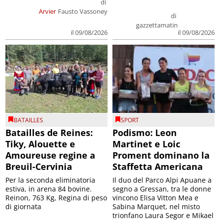
di
Arvier
Fausto Vassoney
di
gazzettamatin
il 09/08/2026
il 09/08/2026
BATAILLES
SPORT
Batailles de Reines:
Podismo: Leon
Tiky, Alouette e
Martinet e Loic
Amoureuse regine a
Proment dominano la
Breuil-Cervinia
Staffetta Americana
Per la seconda eliminatoria
Il duo del Parco Alpi Apuane a
estiva, in arena 84 bovine.
segno a Gressan, tra le donne
Reinon, 763 Kg, Regina di peso
vincono Elisa Vitton Mea e
di giornata
Sabina Marquet, nel misto
trionfano Laura Segor e Mikael