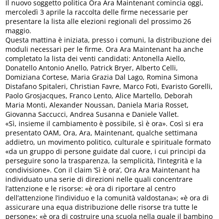
Il nuovo soggetto politica Ora Ara Maintenant comincia oggi,
mercoledì 3 aprile la raccolta delle firme necessarie per
presentare la lista alle elezioni regionali del prossimo 26
maggio.
Questa mattina è iniziata, presso i comuni, la distribuzione dei
moduli necessari per le firme. Ora Ara Maintenant ha anche
completato la lista dei venti candidati: Antonella Aiello,
Donatello Antonio Anello, Patrick Bryer, Alberto Celli,
Domiziana Cortese, Maria Grazia Dal Lago, Romina Simona
Distafano Spitaleri, Christian Favre, Marco Foti, Evaristo Gorelli,
Paolo Grosjacques, Franco Lento, Alice Martello, Deborah
Maria Monti, Alexander Noussan, Daniela Maria Rosset,
Giovanna Saccucci, Andrea Susanna e Daniele Vallet.
«Sì, insieme il cambiamento è possibile, sì è ora». Così si era
presentato OAM, Ora, Ara, Maintenant, qualche settimana
addietro, un movimento politico, culturale e spirituale formato
«da un gruppo di persone guidate dal cuore, i cui principi da
perseguire sono la trasparenza, la semplicità, l’integrità e la
condivisione». Con il claim ‘Sì è ora’, Ora Ara Maintenant ha
individuato una serie di direzioni nelle quali concentrare
l’attenzione e le risorse: «è ora di riportare al centro
dell’attenzione l’individuo e la comunità valdostana»; «è ora di
assicurare una equa distribuzione delle risorse tra tutte le
persone»; «è ora di costruire una scuola nella quale il bambino