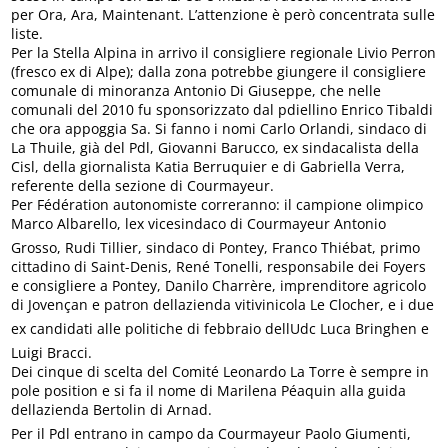
per Ora, Ara, Maintenant. L’attenzione è però concentrata sulle
liste.
Per la Stella Alpina in arrivo il consigliere regionale Livio Perron
(fresco ex di Alpe); dalla zona potrebbe giungere il consigliere
comunale di minoranza Antonio Di Giuseppe, che nelle
comunali del 2010 fu sponsorizzato dal pdiellino Enrico Tibaldi
che ora appoggia Sa. Si fanno i nomi Carlo Orlandi, sindaco di
La Thuile, già del Pdl, Giovanni Barucco, ex sindacalista della
Cisl, della giornalista Katia Berruquier e di Gabriella Verra,
referente della sezione di Courmayeur.
Per Fédération autonomiste correranno: il campione olimpico
Marco Albarello, lex vicesindaco di Courmayeur Antonio
Grosso, Rudi Tillier, sindaco di Pontey, Franco Thiébat, primo
cittadino di Saint-Denis, René Tonelli, responsabile dei Foyers
e consigliere a Pontey, Danilo Charrère, imprenditore agricolo
di Jovençan e patron dellazienda vitivinicola Le Clocher, e i due
ex candidati alle politiche di febbraio dellUdc Luca Bringhen e
Luigi Bracci.
Dei cinque di scelta del Comité Leonardo La Torre è sempre in
pole position e si fa il nome di Marilena Péaquin alla guida
dellazienda Bertolin di Arnad.
Per il Pdl entrano in campo da Courmayeur Paolo Giumenti,