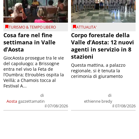
TURISMO & TEMPO LIBERO
ATTUALITA'
Cosa fare nel fine
Corpo forestale della
settimana in Valle
Valle d’Aosta: 12 nuovi
d’Aosta
agenti in servizio in 8
stazioni
GiocAosta prosegue tra le vie
del capoluogo; a Brissogne
Questa mattina, a palazzo
entra nel vivo la Feta de
regionale, si è tenuta la
l’Oumbra; Etroubles ospita la
cerimonia di giuramento
Veillà; a Chamois tocca al
Festival A...
di
di
Aosta
gazzettamatin
ethienne bredy
il 07/08/2026
il 07/08/2026