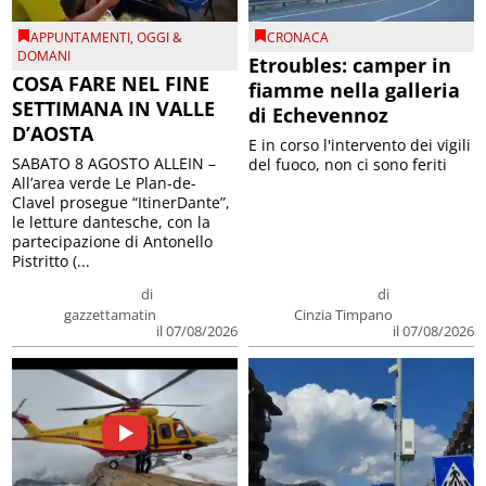
APPUNTAMENTI
,
OGGI &
CRONACA
DOMANI
Etroubles: camper in
COSA FARE NEL FINE
fiamme nella galleria
SETTIMANA IN VALLE
di Echevennoz
D’AOSTA
E in corso l'intervento dei vigili
SABATO 8 AGOSTO ALLEIN –
del fuoco, non ci sono feriti
All’area verde Le Plan-de-
Clavel prosegue “ItinerDante”,
le letture dantesche, con la
partecipazione di Antonello
Pistritto (...
di
di
gazzettamatin
Cinzia Timpano
il 07/08/2026
il 07/08/2026