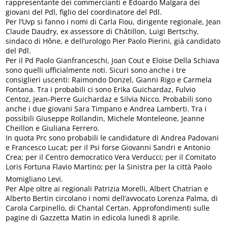
rappresentante dei commercianti e Edoardo Malgara dei
giovani del Pdl, figlio del coordinatore del Pdl.
Per l’Uvp si fanno i nomi di Carla Fiou, dirigente regionale, Jean
Claude Daudry, ex assessore di Châtillon, Luigi Bertschy,
sindaco di Hône, e dell’urologo Pier Paolo Pierini, già candidato
del Pdl.
Per il Pd Paolo Gianfranceschi, Joan Cout e Eloïse Della Schiava
sono quelli ufficialmente noti. Sicuri sono anche i tre
consiglieri uscenti: Raimondo Donzel, Gianni Rigo e Carmela
Fontana. Tra i probabili ci sono Erika Guichardaz, Fulvio
Centoz, Jean-Pierre Guichardaz e Silvia Nicco. Probabili sono
anche i due giovani Sara Timpano e Andrea Lamberti. Tra i
possibili Giuseppe Rollandin, Michele Monteleone, Jeanne
Cheillon e Giuliana Ferrero.
In quota Prc sono probabili le candidature di Andrea Padovani
e Francesco Lucat; per il Psi forse Giovanni Sandri e Antonio
Crea; per il Centro democratico Vera Verducci; per il Comitato
Loris Fortuna Flavio Martino; per la Sinistra per la città Paolo
Momigliano Levi.
Per Alpe oltre ai regionali Patrizia Morelli, Albert Chatrian e
Alberto Bertin circolano i nomi dell’avvocato Lorenza Palma, di
Carola Carpinello, di Chantal Certan. Approfondimenti sulle
pagine di Gazzetta Matin in edicola lunedì 8 aprile.