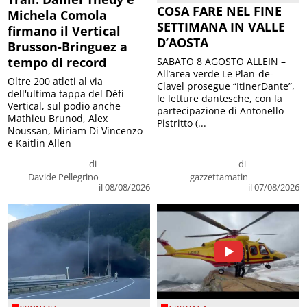
COSA FARE NEL FINE
Michela Comola
SETTIMANA IN VALLE
firmano il Vertical
D’AOSTA
Brusson-Bringuez a
tempo di record
SABATO 8 AGOSTO ALLEIN –
All’area verde Le Plan-de-
Oltre 200 atleti al via
Clavel prosegue “ItinerDante”,
dell'ultima tappa del Défì
le letture dantesche, con la
Vertical, sul podio anche
partecipazione di Antonello
Mathieu Brunod, Alex
Pistritto (...
Noussan, Miriam Di Vincenzo
e Kaitlin Allen
di
di
Davide Pellegrino
gazzettamatin
il 08/08/2026
il 07/08/2026