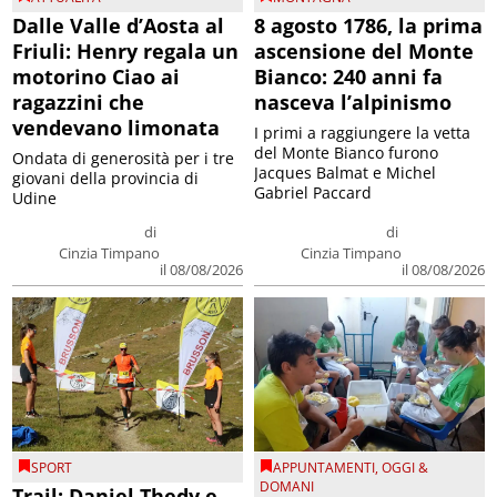
Dalle Valle d’Aosta al
8 agosto 1786, la prima
Friuli: Henry regala un
ascensione del Monte
motorino Ciao ai
Bianco: 240 anni fa
ragazzini che
nasceva l’alpinismo
vendevano limonata
I primi a raggiungere la vetta
del Monte Bianco furono
Ondata di generosità per i tre
Jacques Balmat e Michel
giovani della provincia di
Gabriel Paccard
Udine
di
di
Cinzia Timpano
Cinzia Timpano
il 08/08/2026
il 08/08/2026
SPORT
APPUNTAMENTI
,
OGGI &
DOMANI
Trail: Daniel Thedy e