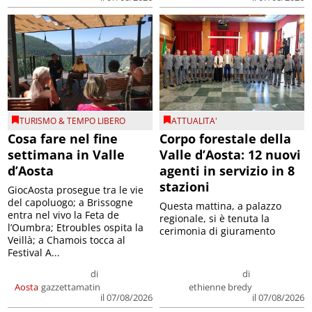
TURISMO & TEMPO LIBERO
ATTUALITA'
Cosa fare nel fine
Corpo forestale della
settimana in Valle
Valle d’Aosta: 12 nuovi
d’Aosta
agenti in servizio in 8
stazioni
GiocAosta prosegue tra le vie
del capoluogo; a Brissogne
Questa mattina, a palazzo
entra nel vivo la Feta de
regionale, si è tenuta la
l’Oumbra; Etroubles ospita la
cerimonia di giuramento
Veillà; a Chamois tocca al
Festival A...
di
di
Aosta
gazzettamatin
ethienne bredy
il 07/08/2026
il 07/08/2026