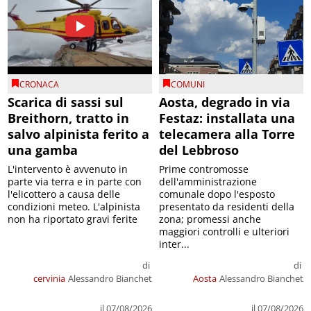
CRONACA
COMUNI
Scarica di sassi sul
Aosta, degrado in via
Breithorn, tratto in
Festaz: installata una
salvo alpinista ferito a
telecamera alla Torre
una gamba
del Lebbroso
L'intervento è avvenuto in
Prime contromosse
parte via terra e in parte con
dell'amministrazione
l'elicottero a causa delle
comunale dopo l'esposto
condizioni meteo. L'alpinista
presentato da residenti della
non ha riportato gravi ferite
zona; promessi anche
maggiori controlli e ulteriori
inter...
di
di
cervinia
Alessandro Bianchet
Aosta
Alessandro Bianchet
il 07/08/2026
il 07/08/2026