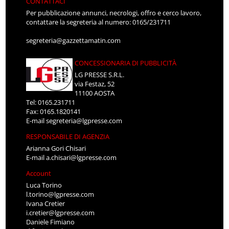
CONTATTACI
Per pubblicazione annunci, necrologi, offro e cerco lavoro,
contattare la segreteria al numero: 0165/231711
segreteria@gazzettamatin.com
CONCESSIONARIA DI PUBBLICITÀ
LG PRESSE S.R.L.
via Festaz, 52
11100 AOSTA
Tel: 0165.231711
Fax: 0165.1820141
E-mail
segreteria@lgpresse.com
RESPONSABILE DI AGENZIA
Arianna Gori Chisari
E-mail
a.chisari@lgpresse.com
Account
Luca Torino
l.torino@lgpresse.com
Ivana Cretier
i.cretier@lgpresse.com
Daniele Fimiano