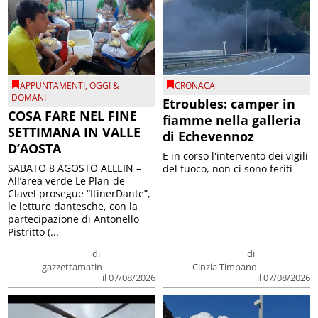
APPUNTAMENTI
,
OGGI &
CRONACA
DOMANI
Etroubles: camper in
COSA FARE NEL FINE
fiamme nella galleria
SETTIMANA IN VALLE
di Echevennoz
D’AOSTA
E in corso l'intervento dei vigili
SABATO 8 AGOSTO ALLEIN –
del fuoco, non ci sono feriti
All’area verde Le Plan-de-
Clavel prosegue “ItinerDante”,
le letture dantesche, con la
partecipazione di Antonello
Pistritto (...
di
di
gazzettamatin
Cinzia Timpano
il 07/08/2026
il 07/08/2026