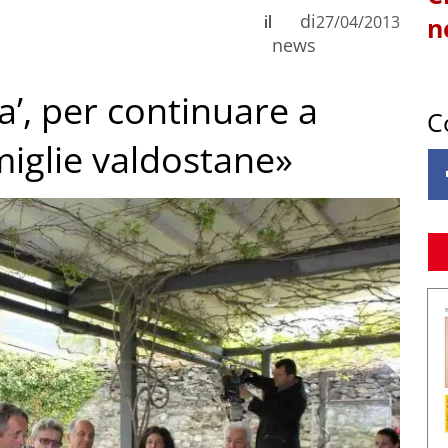
di
il
27/04/2013
n
news
ta’, per continuare a
C
miglie valdostane»