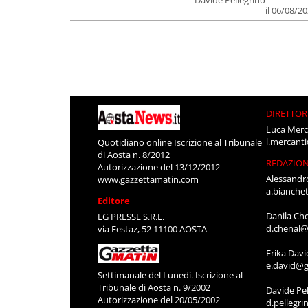
Davide Pellegrino
il 06/08/2
DIRETTOR
Luca Merc
l.mercant
Quotidiano online Iscrizione al Tribunale
di Aosta n. 8/2012
REDAZIO
Autorizzazione del 13/12/2012
Alessandr
www.gazzettamatin.com
a.bianche
Editore
Danila Ch
LG PRESSE S.R.L.
d.chenal@
via Festaz, 52 11100 AOSTA
Erika Davi
e.david@g
Settimanale del Lunedì. Iscrizione al
Tribunale di Aosta n. 9/2002
Davide Pel
Autorizzazione del 20/05/2002
d.pellegr