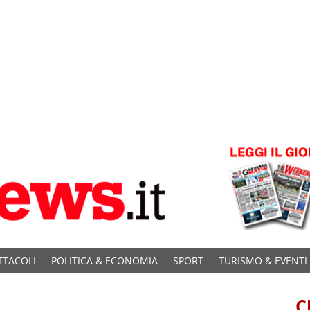
TTACOLI
POLITICA & ECONOMIA
SPORT
TURISMO & EVENTI
C