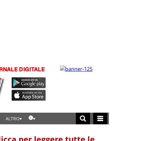
ALTRO
licca per leggere tutte le