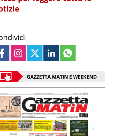
otizie
ondividi
GAZZETTA MATIN E WEEKEND