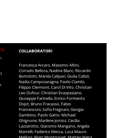
ITÀ
COLLABORATORI
L.
Francesca Arcaro, Massimo Altini,
Corrado Bellora, Nadine Blanc, Riccardo
11
Bortolotti, Manila Calipari, Giulia Calisti,
Nadia Camposaragna, Paolo Ciambi,
m
Filippo Clermont, Carol Di Vito, Christian
Leo Dufour, Christian Evaspasiano,
Giuseppe Farinella, Enrico Formento
Dojot, Bruno Fracasso, Fabio
Francesconi, Sofia Fregnani, Giorgia
Gambino, Paolo Gatto, Michael
Ghignone, Marlène Jorrioz, Cecilia
Lazzarotto, Giacomo Mangano, Angela
Marrelli, Federico Mecca, Luca Mauro
Melloni, Marc Montrosset, Matteo Nigra,