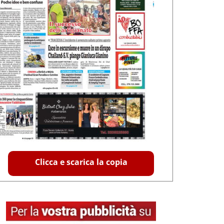
Clicca e scarica la copia