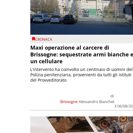
CRONACA
Maxi operazione al carcere di
Brissogne: sequestrate armi bianche 
un cellulare
L'intervento ha coinvolto un centinaio di uomini del
Polizia penitenziaria, provenienti da tutti gli istituti
del Provveditorato
di
Brissogne
Alessandro Bianchet
il 06/08/2