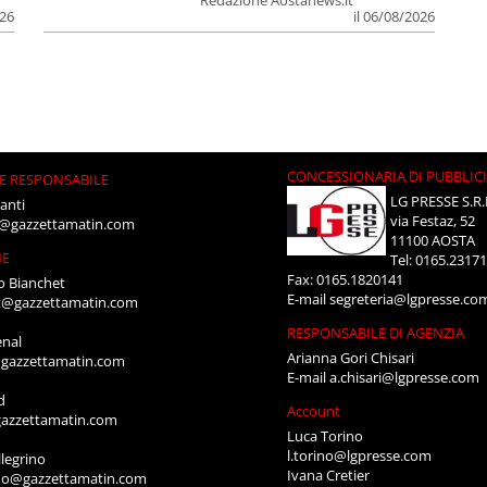
Redazione Aostanews.it
026
il 06/08/2026
CONCESSIONARIA DI PUBBLIC
E RESPONSABILE
LG PRESSE S.R.
anti
via Festaz, 52
i@gazzettamatin.com
11100 AOSTA
NE
Tel: 0165.2317
Fax: 0165.1820141
o Bianchet
E-mail
segreteria@lgpresse.co
t@gazzettamatin.com
RESPONSABILE DI AGENZIA
enal
Arianna Gori Chisari
gazzettamatin.com
E-mail
a.chisari@lgpresse.com
d
Account
azzettamatin.com
Luca Torino
l.torino@lgpresse.com
legrino
Ivana Cretier
ino@gazzettamatin.com