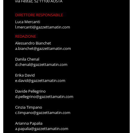
via Festaz, 52 11100 AOSTA
DIRETTORE RESPONSABILE
Luca Mercanti
l.mercanti@gazzettamatin.com
REDAZIONE
Alessandro Bianchet
a.bianchet@gazzettamatin.com
Danila Chenal
d.chenal@gazzettamatin.com
Erika David
e.david@gazzettamatin.com
Davide Pellegrino
d.pellegrino@gazzettamatin.com
Cinzia Timpano
c.timpano@gazzettamatin.com
Arianna Papalia
a.papalia@gazzettamatin.com