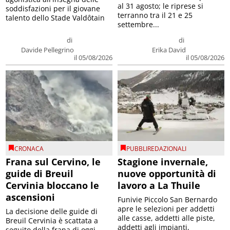
al 31 agosto; le riprese si
soddisfazioni per il giovane
terranno tra il 21 e 25
talento dello Stade Valdôtain
settembre...
di
di
Davide Pellegrino
Erika David
il 05/08/2026
il 05/08/2026
CRONACA
PUBBLIREDAZIONALI
Frana sul Cervino, le
Stagione invernale,
guide di Breuil
nuove opportunità di
Cervinia bloccano le
lavoro a La Thuile
ascensioni
Funivie Piccolo San Bernardo
apre le selezioni per addetti
La decisione delle guide di
alle casse, addetti alle piste,
Breuil Cervinia è scattata a
addetti agli impianti,
seguito della frana di oggi