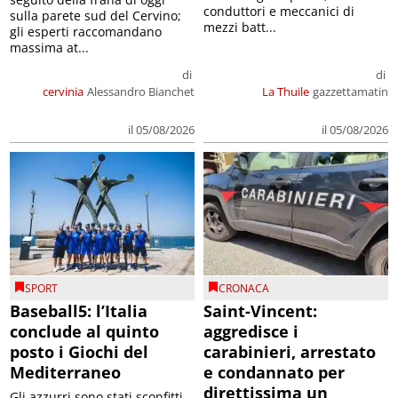
conduttori e meccanici di
sulla parete sud del Cervino;
mezzi batt...
gli esperti raccomandano
massima at...
di
di
cervinia
Alessandro Bianchet
La Thuile
gazzettamatin
il 05/08/2026
il 05/08/2026
SPORT
CRONACA
Baseball5: l’Italia
Saint-Vincent:
conclude al quinto
aggredisce i
posto i Giochi del
carabinieri, arrestato
Mediterraneo
e condannato per
direttissima un
Gli azzurri sono stati sconfitti