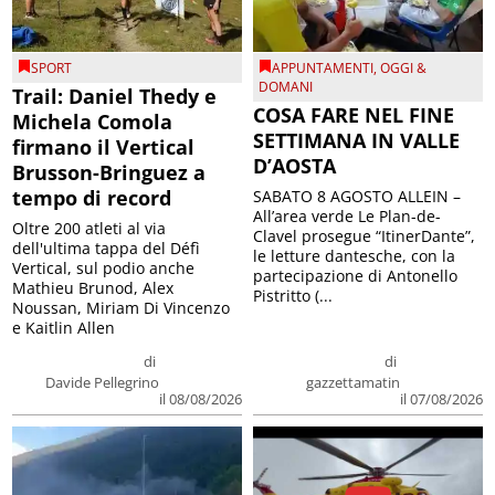
SPORT
APPUNTAMENTI
,
OGGI &
DOMANI
Trail: Daniel Thedy e
COSA FARE NEL FINE
Michela Comola
SETTIMANA IN VALLE
firmano il Vertical
D’AOSTA
Brusson-Bringuez a
tempo di record
SABATO 8 AGOSTO ALLEIN –
All’area verde Le Plan-de-
Oltre 200 atleti al via
Clavel prosegue “ItinerDante”,
dell'ultima tappa del Défì
le letture dantesche, con la
Vertical, sul podio anche
partecipazione di Antonello
Mathieu Brunod, Alex
Pistritto (...
Noussan, Miriam Di Vincenzo
e Kaitlin Allen
di
di
Davide Pellegrino
gazzettamatin
il 08/08/2026
il 07/08/2026