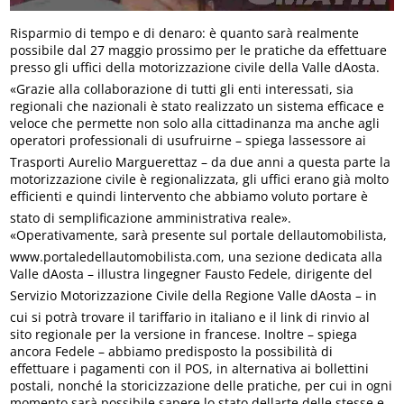
Risparmio di tempo e di denaro: è quanto sarà realmente
possibile dal 27 maggio prossimo per le pratiche da effettuare
presso gli uffici della motorizzazione civile della Valle dAosta.
«Grazie alla collaborazione di tutti gli enti interessati, sia
regionali che nazionali è stato realizzato un sistema efficace e
veloce che permette non solo alla cittadinanza ma anche agli
operatori professionali di usufruirne – spiega lassessore ai
Trasporti Aurelio Marguerettaz – da due anni a questa parte la
motorizzazione civile è regionalizzata, gli uffici erano già molto
efficienti e quindi lintervento che abbiamo voluto portare è
stato di semplificazione amministrativa reale».
«Operativamente, sarà presente sul portale dellautomobilista,
www.portaledellautomobilista.com, una sezione dedicata alla
Valle dAosta – illustra lingegner Fausto Fedele, dirigente del
Servizio Motorizzazione Civile della Regione Valle dAosta – in
cui si potrà trovare il tariffario in italiano e il link di rinvio al
sito regionale per la versione in francese. Inoltre – spiega
ancora Fedele – abbiamo predisposto la possibilità di
effettuare i pagamenti con il POS, in alternativa ai bollettini
postali, nonché la storicizzazione delle pratiche, per cui in ogni
momento sarà possibile sapere lo stato dellarte delle stesse e