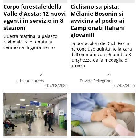
Corpo forestale della
Ciclismo su pista:
Valle d’Aosta: 12 nuovi
Mélanie Bosonin si
agenti in servizio in 8
avvicina al podio ai
stazioni
Campionati Italiani
giovanili
Questa mattina, a palazzo
regionale, si è tenuta la
La portacolori del Cicli Fiorin
cerimonia di giuramento
ha concluso quinta nella gara
dell'omnium con 95 punti a 8
lunghezze dalla medaglia di
bronzo
di
di
ethienne bredy
Davide Pellegrino
il 07/08/2026
il 07/08/2026