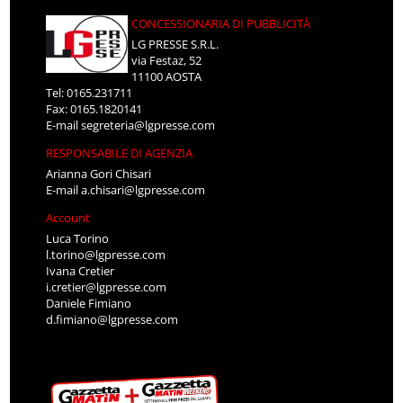
CONCESSIONARIA DI PUBBLICITÀ
LG PRESSE S.R.L.
via Festaz, 52
11100 AOSTA
Tel: 0165.231711
Fax: 0165.1820141
E-mail
segreteria@lgpresse.com
RESPONSABILE DI AGENZIA
Arianna Gori Chisari
E-mail
a.chisari@lgpresse.com
Account
Luca Torino
l.torino@lgpresse.com
Ivana Cretier
i.cretier@lgpresse.com
Daniele Fimiano
d.fimiano@lgpresse.com