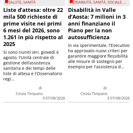
SALUTE
,
SANITÀ
DISABILITÀ
,
SANITÀ
,
SOCIALE
, ...
Liste d’attesa: oltre 22
Disabilità in Valle
mila 500 richieste di
d’Aosta: 7 milioni in 3
prime visite nei primi
anni finanziano il
6 mesi del 2026, sono
Piano per la non
1.261 in più rispetto al
autosufficienza
2025
In via sperimentale, l'Esecutivo
ha approvato nuovi criteri per
Si sono riuniti ieri, giovedì 6
garantire maggiore flessibilità
agosto, l'Unità centrale di
alle misure di sostegno per
gestione dell’assistenza
esempio per l'assistenza d...
sanitaria e dei tempi delle
liste di attesa e l'Osservatorio
regi...
di
di
Cinzia Timpano
Cinzia Timpano
il 07/08/2026
il 07/08/2026