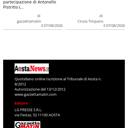
partecipazione di Antonello
Pistritto (...
di
di
gazzettamatin
Cinzia Timpano
il 07/08/2026
il 07/08/2026
Quotidiano online Iscrizione al Tribunale di Aosta n.
8/2012
Autorizzazione del 13/12/2012
www.gazzettamatin.com
Editore
LG PRESSE S.R.L.
via Festaz, 52 11100 AOSTA