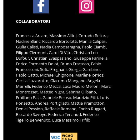
COLLABORATORI
Francesca Arcaro, Massimo Altini, Corrado Bellora,
Nadine Blanc, Riccardo Bortolotti, Manila Calipari,
Giulia Calisti, Nadia Camposaragna, Paolo Ciambi,
Filippo Clermont, Carol Di Vito, Christian Leo
Dufour, Christian Evaspasiano, Giuseppe Farinella,
Enrico Formento Dojot, Bruno Fracasso, Fabio
Francesconi, Sofia Fregnani, Giorgia Gambino,
Paolo Gatto, Michael Ghignone, Marlène Jorrioz,
Cecilia Lazzarotto, Giacomo Mangano, Angela
Marrelli, Federico Mecca, Luca Mauro Melloni, Marc
Montrosset, Matteo Nigra, Sabrina Olibano,
Emiliano Pala, Gabriele Peloso, Maurizio Pitti, Loris
Ponsetto, Andrea Portigliatti, Mattia Pramotton,
Deniel Pession, Raffaele Romano, Enrico Ruggeri,
Riccardo Savoye, Federica Tercinod, Federico
Tigellio Benvenuto, Luca Massimo Trifilò