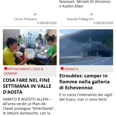
Noussan, Miriam Di Vincenzo
e Kaitlin Allen
di
di
Cinzia Timpano
Davide Pellegrino
il 08/08/2026
il 08/08/2026
APPUNTAMENTI
,
OGGI &
CRONACA
DOMANI
Etroubles: camper in
COSA FARE NEL FINE
fiamme nella galleria
SETTIMANA IN VALLE
di Echevennoz
D’AOSTA
E in corso l'intervento dei vigili
SABATO 8 AGOSTO ALLEIN –
del fuoco, non ci sono feriti
All’area verde Le Plan-de-
Clavel prosegue “ItinerDante”,
le letture dantesche, con la