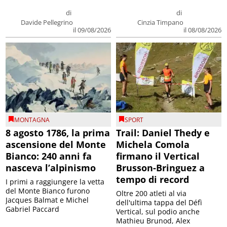
di
di
Davide Pellegrino
Cinzia Timpano
il 09/08/2026
il 08/08/2026
MONTAGNA
SPORT
8 agosto 1786, la prima
Trail: Daniel Thedy e
ascensione del Monte
Michela Comola
Bianco: 240 anni fa
firmano il Vertical
nasceva l’alpinismo
Brusson-Bringuez a
tempo di record
I primi a raggiungere la vetta
del Monte Bianco furono
Oltre 200 atleti al via
Jacques Balmat e Michel
dell'ultima tappa del Défì
Gabriel Paccard
Vertical, sul podio anche
Mathieu Brunod, Alex