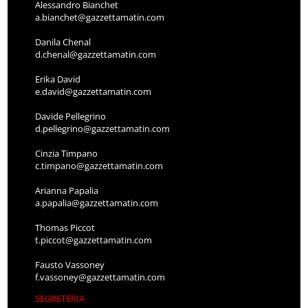
Alessandro Bianchet
a.bianchet@gazzettamatin.com
Danila Chenal
d.chenal@gazzettamatin.com
Erika David
e.david@gazzettamatin.com
Davide Pellegrino
d.pellegrino@gazzettamatin.com
Cinzia Timpano
c.timpano@gazzettamatin.com
Arianna Papalia
a.papalia@gazzettamatin.com
Thomas Piccot
t.piccot@gazzettamatin.com
Fausto Vassoney
f.vassoney@gazzettamatin.com
SEGRETERIA