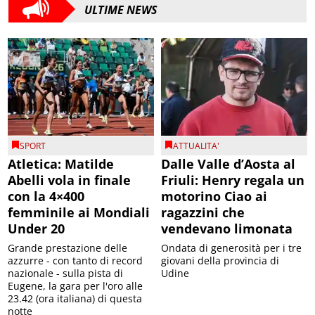
ULTIME NEWS
SPORT
ATTUALITA'
Atletica: Matilde
Dalle Valle d’Aosta al
Abelli vola in finale
Friuli: Henry regala un
con la 4×400
motorino Ciao ai
femminile ai Mondiali
ragazzini che
Under 20
vendevano limonata
Grande prestazione delle
Ondata di generosità per i tre
azzurre - con tanto di record
giovani della provincia di
nazionale - sulla pista di
Udine
Eugene, la gara per l'oro alle
23.42 (ora italiana) di questa
notte