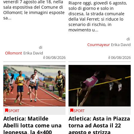
venerdì 7 agosto alle 18, nella
Riapre oggi, giovedì 6 agosto,
sala espositiva del Comune di
solo di giorno e solo in
Ollomont; le immagini esposte
discesa, la strada comunale
sa...
della Val Ferret; si riduce lo
scenario di rischio, in
movimento u...
di
Courmayeur
Erika David
di
Ollomont
Erika David
il 06/08/2026
il 06/08/2026
SPORT
SPORT
Atletica: Matilde
Atletica: Asta in Piazza
Abelli lotta come una
torna ad Aosta il 22
leonessa, la 4×400
agosto e strizza