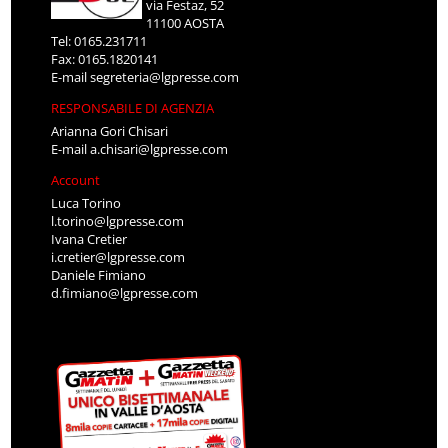
via Festaz, 52
11100 AOSTA
Tel: 0165.231711
Fax: 0165.1820141
E-mail
segreteria@lgpresse.com
RESPONSABILE DI AGENZIA
Arianna Gori Chisari
E-mail
a.chisari@lgpresse.com
Account
Luca Torino
l.torino@lgpresse.com
Ivana Cretier
i.cretier@lgpresse.com
Daniele Fimiano
d.fimiano@lgpresse.com