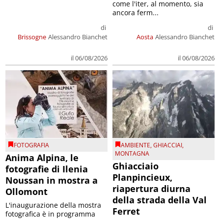
come l'iter, al momento, sia
ancora ferm...
di
di
Brissogne
Alessandro Bianchet
Aosta
Alessandro Bianchet
il 06/08/2026
il 06/08/2026
FOTOGRAFIA
AMBIENTE
,
GHIACCIAI
,
MONTAGNA
Anima Alpina, le
Ghiacciaio
fotografie di Ilenia
Planpincieux,
Noussan in mostra a
riapertura diurna
Ollomont
della strada della Val
L'inaugurazione della mostra
Ferret
fotografica è in programma