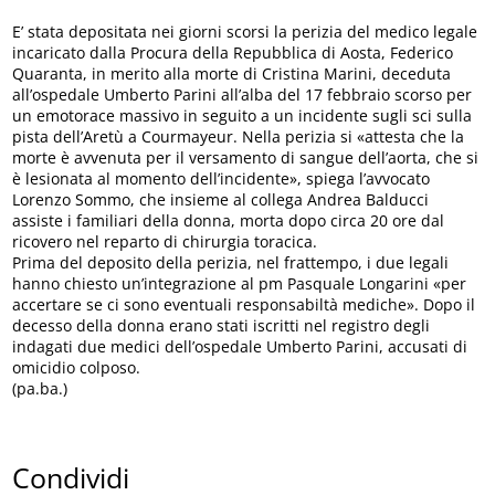
E’ stata depositata nei giorni scorsi la perizia del medico legale
incaricato dalla Procura della Repubblica di Aosta, Federico
Quaranta, in merito alla morte di Cristina Marini, deceduta
all’ospedale Umberto Parini all’alba del 17 febbraio scorso per
un emotorace massivo in seguito a un incidente sugli sci sulla
pista dell’Aretù a Courmayeur. Nella perizia si «attesta che la
morte è avvenuta per il versamento di sangue dell’aorta, che si
è lesionata al momento dell’incidente», spiega l’avvocato
Lorenzo Sommo, che insieme al collega Andrea Balducci
assiste i familiari della donna, morta dopo circa 20 ore dal
ricovero nel reparto di chirurgia toracica.
Prima del deposito della perizia, nel frattempo, i due legali
hanno chiesto un’integrazione al pm Pasquale Longarini «per
accertare se ci sono eventuali responsabiltà mediche». Dopo il
decesso della donna erano stati iscritti nel registro degli
indagati due medici dell’ospedale Umberto Parini, accusati di
omicidio colposo.
(pa.ba.)
Condividi