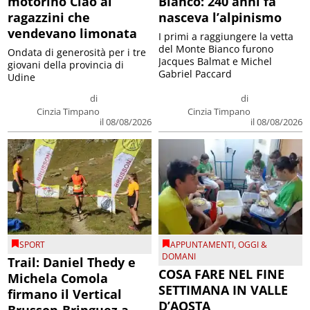
motorino Ciao ai
Bianco: 240 anni fa
ragazzini che
nasceva l’alpinismo
vendevano limonata
I primi a raggiungere la vetta
del Monte Bianco furono
Ondata di generosità per i tre
Jacques Balmat e Michel
giovani della provincia di
Gabriel Paccard
Udine
di
di
Cinzia Timpano
Cinzia Timpano
il 08/08/2026
il 08/08/2026
SPORT
APPUNTAMENTI
,
OGGI &
DOMANI
Trail: Daniel Thedy e
COSA FARE NEL FINE
Michela Comola
SETTIMANA IN VALLE
firmano il Vertical
D’AOSTA