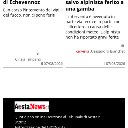
di Echevennoz
salvo alpinista ferito a
una gamba
E in corso l'intervento dei vigili
del fuoco, non ci sono feriti
L'intervento è avvenuto in
parte via terra e in parte con
l'elicottero a causa delle
condizioni meteo. L'alpinista
non ha riportato gravi ferite
di
cervinia
Alessandro Bianchet
di
Cinzia Timpano
il 07/08/2026
il 07/08/2026
Quotidiano online Iscrizione al Tribunale di Aosta n.
8/2012
Autorizzazione del 13/12/2012