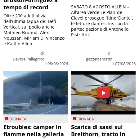
Brusson-Bringuez a
tempo di record
SABATO 8 AGOSTO ALLEIN –
All’area verde Le Plan-de-
Oltre 200 atleti al via
Clavel prosegue “ItinerDante”,
dell'ultima tappa del Défì
le letture dantesche, con la
Vertical, sul podio anche
partecipazione di Antonello
Mathieu Brunod, Alex
Pistritto (...
Noussan, Miriam Di Vincenzo
e Kaitlin Allen
di
di
Davide Pellegrino
gazzettamatin
il 08/08/2026
il 07/08/2026
CRONACA
CRONACA
Etroubles: camper in
Scarica di sassi sul
fiamme nella galleria
Breithorn, tratto in