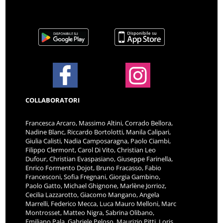
COLLABORATORI
Francesca Arcaro, Massimo Altini, Corrado Bellora,
Nadine Blanc, Riccardo Bortolotti, Manila Calipari,
Giulia Calisti, Nadia Camposaragna, Paolo Ciambi,
Filippo Clermont, Carol Di Vito, Christian Leo
Dufour, Christian Evaspasiano, Giuseppe Farinella,
Enrico Formento Dojot, Bruno Fracasso, Fabio
Francesconi, Sofia Fregnani, Giorgia Gambino,
Paolo Gatto, Michael Ghignone, Marlène Jorrioz,
Cecilia Lazzarotto, Giacomo Mangano, Angela
Marrelli, Federico Mecca, Luca Mauro Melloni, Marc
Montrosset, Matteo Nigra, Sabrina Olibano,
Emiliano Pala, Gabriele Peloso, Maurizio Pitti, Loris