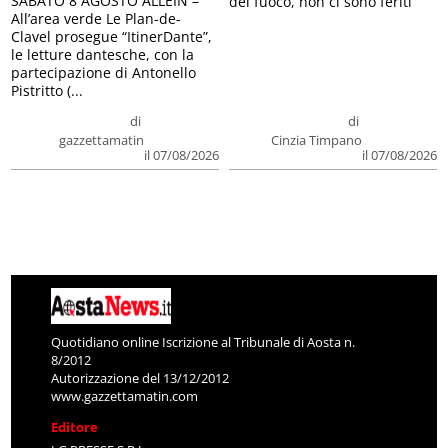
SABATO 8 AGOSTO ALLEIN –
del fuoco, non ci sono feriti
All’area verde Le Plan-de-
Clavel prosegue “ItinerDante”,
le letture dantesche, con la
partecipazione di Antonello
Pistritto (...
di
di
gazzettamatin
Cinzia Timpano
il 07/08/2026
il 07/08/2026
Quotidiano online Iscrizione al Tribunale di Aosta n.
8/2012
Autorizzazione del 13/12/2012
www.gazzettamatin.com
Editore