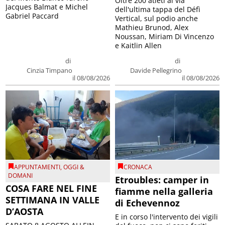
Oltre 200 atleti al via
Jacques Balmat e Michel
dell'ultima tappa del Défì
Gabriel Paccard
Vertical, sul podio anche
Mathieu Brunod, Alex
Noussan, Miriam Di Vincenzo
e Kaitlin Allen
di
di
Cinzia Timpano
Davide Pellegrino
il 08/08/2026
il 08/08/2026
APPUNTAMENTI
,
OGGI &
CRONACA
DOMANI
Etroubles: camper in
COSA FARE NEL FINE
fiamme nella galleria
SETTIMANA IN VALLE
di Echevennoz
D’AOSTA
E in corso l'intervento dei vigili