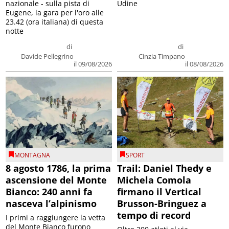
nazionale - sulla pista di
Udine
Eugene, la gara per l'oro alle
23.42 (ora italiana) di questa
notte
di
di
Davide Pellegrino
Cinzia Timpano
il 09/08/2026
il 08/08/2026
MONTAGNA
SPORT
8 agosto 1786, la prima
Trail: Daniel Thedy e
ascensione del Monte
Michela Comola
Bianco: 240 anni fa
firmano il Vertical
nasceva l’alpinismo
Brusson-Bringuez a
tempo di record
I primi a raggiungere la vetta
del Monte Bianco furono