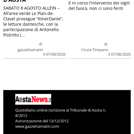
E in corso l'intervento dei vigili
SABATO 8 AGOSTO ALLEIN –
del fuoco, non ci sono feriti
All’area verde Le Plan-de-
Clavel prosegue “ItinerDante”,
le letture dantesche, con la
partecipazione di Antonello
Pistritto (...
di
di
gazzettamatin
Cinzia Timpano
il 07/08/2026
il 07/08/2026
Quotidiano online Iscrizione al Tribunale di Aosta n.
8/2012
Autorizzazione del 13/12/2012
www.gazzettamatin.com