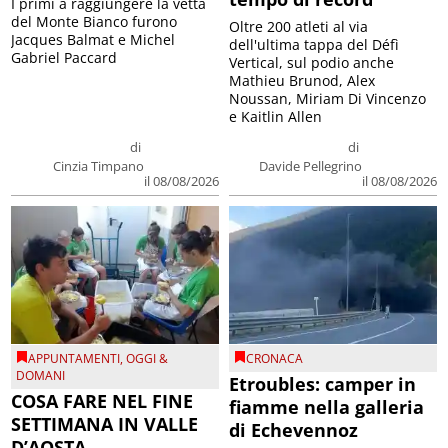
I primi a raggiungere la vetta
del Monte Bianco furono
Oltre 200 atleti al via
Jacques Balmat e Michel
dell'ultima tappa del Défì
Gabriel Paccard
Vertical, sul podio anche
Mathieu Brunod, Alex
Noussan, Miriam Di Vincenzo
e Kaitlin Allen
di
di
Cinzia Timpano
Davide Pellegrino
il 08/08/2026
il 08/08/2026
APPUNTAMENTI
,
OGGI &
CRONACA
DOMANI
Etroubles: camper in
COSA FARE NEL FINE
fiamme nella galleria
SETTIMANA IN VALLE
di Echevennoz
D’AOSTA