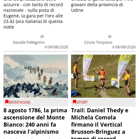
azzurre - con tanto di record
giovani della provincia di
nazionale - sulla pista di
Udine
Eugene, la gara per l'oro alle
23.42 (ora italiana) di questa
notte
di
di
Davide Pellegrino
Cinzia Timpano
il 09/08/2026
il 08/08/2026
MONTAGNA
SPORT
8 agosto 1786, la prima
Trail: Daniel Thedy e
ascensione del Monte
Michela Comola
Bianco: 240 anni fa
firmano il Vertical
nasceva l’alpinismo
Brusson-Bringuez a
tempo di record